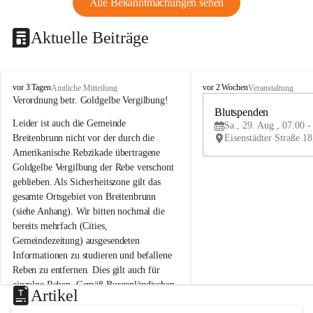
Alle Bekanntmachungen sehen
Aktuelle Beiträge
B
B
vor 3 Tagen
vor 2 Wochen
Amtliche Mitteilung
Veranstaltung
r
r
Verordnung betr. Goldgelbe Vergilbung!
e
e
Blutspenden
Leider ist auch die Gemeinde 
i
i
Sa., 29. Aug., 07:00 -
t
t
Breitenbrunn nicht vor der durch die 
e
e
Amerikanische Rebzikade übertragene 
n
n
Goldgelbe Vergilbung der Rebe verschont 
b
b
geblieben. Als Sicherheitszone gilt das 
r
r
gesamte Ortsgebiet von Breitenbrunn 
u
u
(siehe Anhang). Wir bitten nochmal die 
n
n
n
n
bereits mehrfach (Cities, 
a
a
Gemeindezeitung) ausgesendeten 
m
m
Informationen zu studieren und befallene 
N
N
Reben zu entfernen. Dies gilt auch für 
e
e
einzelne Reben. Gemäß Burgenländischen 
u
u
Artikel
Weinbaugesetz sind nicht gepflegte oder 
s
s