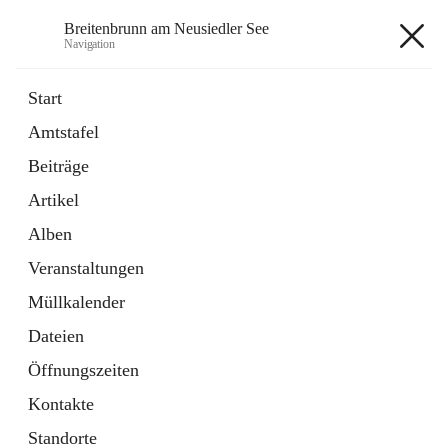
Breitenbrunn am Neusiedler See
Navigation
Breitenbrunn am Neusiedler See
Start
Amtstafel
Formulare
Beiträge
18 Schnellzugriffe
Artikel
Gemeindeservice
7 Schnellzugriffe
Alben
Veranstaltungen
+7
Müllkalender
Dateien
Öffnungszeiten
Kontakte
Hauptadresse
Standorte