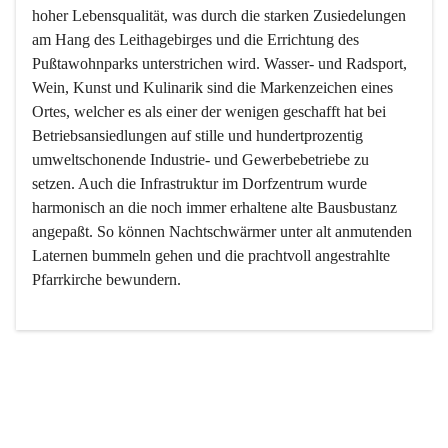
hoher Lebensqualität, was durch die starken Zusiedelungen 
am Hang des Leithagebirges und die Errichtung des 
Pußtawohnparks unterstrichen wird. Wasser- und Radsport, 
Wein, Kunst und Kulinarik sind die Markenzeichen eines 
Ortes, welcher es als einer der wenigen geschafft hat bei 
Betriebsansiedlungen auf stille und hundertprozentig 
umweltschonende Industrie- und Gewerbebetriebe zu 
setzen. Auch die Infrastruktur im Dorfzentrum wurde 
harmonisch an die noch immer erhaltene alte Bausbustanz 
angepaßt. So können Nachtschwärmer unter alt anmutenden 
Laternen bummeln gehen und die prachtvoll angestrahlte 
Pfarrkirche bewundern.

Der Weinbau dominert heute nicht mehr, ist aber integrativer 
Bestandteil der Kultur des Ortes, da man hier schon lange 
von Massenweinbau auf Qualitätsweinbau umgestellt hat. 
So ist es auch nicht verwunderlich, dass eines der historisch 
wertvollsten Gebäude die Ortsvinothek beherbergt und dass 
der Kellering ein beliebtes Ziel darstellt.
