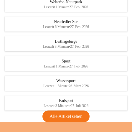
i
i
unzulässige Weingärten zu roden! Bitte 
Welterbe-Naturpark
e
e
helfen wir zusammen um unsere Winzer 
Lesezeit 1 Minute
•
27. Feb. 2026
d
d
vor den prognostizierten Ernteausfällen 
l
l
und den daraus folgenden wirtschaftlichen 
e
e
Neusiedler See
Schäden zu bewahren.
r
r
Lesezeit 6 Minuten
•
27. Feb. 2026
S
S
Verordnungen
e
e
Leithagebirge
04.08.2026
e
e
Lesezeit 3 Minuten
•
27. Feb. 2026
Maßnahmen zur Bekämpfung
der Goldgelben Vergilbung der
Sport
Rebe und der Amerikanischen
Lesezeit 1 Minute
•
27. Feb. 2026
Rebzikade
Anhang VBl. EU Nr. 18
Wassersport
_2026
Lesezeit 1 Minute
•
26. März 2026
1 Seite
•
1,4 MB
Radsport
VBl. EU Nr. 18_2026
Lesezeit 3 Minuten
•
27. Juli 2026
2 Seiten
•
2,1 MB
Alle Artikel sehen