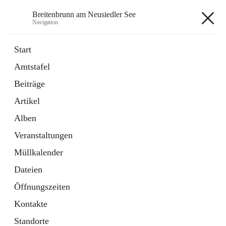
Breitenbrunn am Neusiedler See
Navigation
Breitenbrunn am Neusiedler See
Start
Amtstafel
Formulare
Beiträge
18 Schnellzugriffe
Artikel
Gemeindeservice
7 Schnellzugriffe
Alben
Veranstaltungen
+7
Müllkalender
Dateien
Öffnungszeiten
Kontakte
Hauptadresse
Standorte