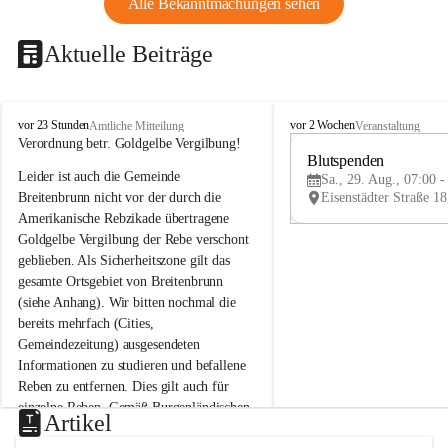
Alle Bekanntmachungen sehen
Aktuelle Beiträge
B
B
vor 23 Stunden
vor 2 Wochen
Amtliche Mitteilung
Veranstaltung
r
r
Verordnung betr. Goldgelbe Vergilbung!
e
e
Blutspenden
Leider ist auch die Gemeinde 
i
i
Sa., 29. Aug., 07:00 -
t
t
Breitenbrunn nicht vor der durch die 
e
e
Amerikanische Rebzikade übertragene 
n
n
Goldgelbe Vergilbung der Rebe verschont 
b
b
geblieben. Als Sicherheitszone gilt das 
r
r
gesamte Ortsgebiet von Breitenbrunn 
u
u
(siehe Anhang). Wir bitten nochmal die 
n
n
n
n
bereits mehrfach (Cities, 
a
a
Gemeindezeitung) ausgesendeten 
m
m
Informationen zu studieren und befallene 
N
N
Reben zu entfernen. Dies gilt auch für 
e
e
einzelne Reben. Gemäß Burgenländischen 
u
u
Artikel
Weinbaugesetz sind nicht gepflegte oder 
s
s