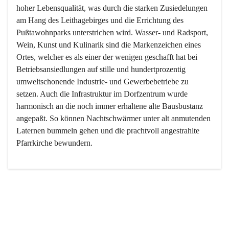
hoher Lebensqualität, was durch die starken Zusiedelungen 
am Hang des Leithagebirges und die Errichtung des 
Pußtawohnparks unterstrichen wird. Wasser- und Radsport, 
Wein, Kunst und Kulinarik sind die Markenzeichen eines 
Ortes, welcher es als einer der wenigen geschafft hat bei 
Betriebsansiedlungen auf stille und hundertprozentig 
umweltschonende Industrie- und Gewerbebetriebe zu 
setzen. Auch die Infrastruktur im Dorfzentrum wurde 
harmonisch an die noch immer erhaltene alte Bausbustanz 
angepaßt. So können Nachtschwärmer unter alt anmutenden 
Laternen bummeln gehen und die prachtvoll angestrahlte 
Pfarrkirche bewundern.

Der Weinbau dominert heute nicht mehr, ist aber integrativer 
Bestandteil der Kultur des Ortes, da man hier schon lange 
von Massenweinbau auf Qualitätsweinbau umgestellt hat. 
So ist es auch nicht verwunderlich, dass eines der historisch 
wertvollsten Gebäude die Ortsvinothek beherbergt und dass 
der Kellering ein beliebtes Ziel darstellt.
