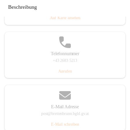
Eisenstädterstraße 18, 7091 Breitenbrunn am Neusiedler
Beschreibung
See, AUT
Auf Karte ansehen
Telefonnummer
+43 2683 5213
Anrufen
E-Mail Adresse
post@breitenbrunn.bgld.gv.at
E-Mail schreiben