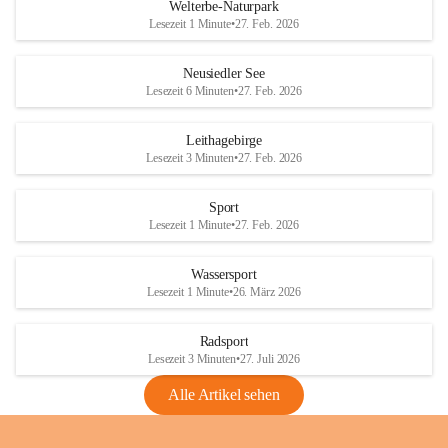
i
i
unzulässige Weingärten zu roden! Bitte 
Welterbe-Naturpark
e
e
helfen wir zusammen um unsere Winzer 
Lesezeit 1 Minute
•
27. Feb. 2026
d
d
vor den prognostizierten Ernteausfällen 
l
l
und den daraus folgenden wirtschaftlichen 
e
e
Neusiedler See
Schäden zu bewahren.
r
r
Lesezeit 6 Minuten
•
27. Feb. 2026
S
S
Verordnungen
e
e
Leithagebirge
04.08.2026
e
e
Lesezeit 3 Minuten
•
27. Feb. 2026
Maßnahmen zur Bekämpfung
der Goldgelben Vergilbung der
Sport
Rebe und der Amerikanischen
Lesezeit 1 Minute
•
27. Feb. 2026
Rebzikade
Anhang VBl. EU Nr. 18
Wassersport
_2026
Lesezeit 1 Minute
•
26. März 2026
1 Seite
•
1,4 MB
Radsport
VBl. EU Nr. 18_2026
Lesezeit 3 Minuten
•
27. Juli 2026
2 Seiten
•
2,1 MB
Alle Artikel sehen