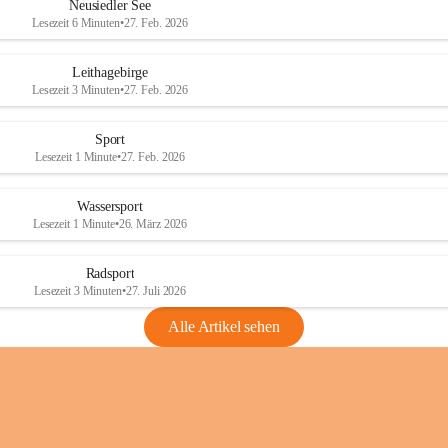
e
e
Neusiedler See
r
r
Lesezeit 6 Minuten
•
27. Feb. 2026
S
S
e
e
Leithagebirge
e
e
Lesezeit 3 Minuten
•
27. Feb. 2026
Sport
Lesezeit 1 Minute
•
27. Feb. 2026
Wassersport
Lesezeit 1 Minute
•
26. März 2026
Radsport
Lesezeit 3 Minuten
•
27. Juli 2026
Alle Artikel sehen