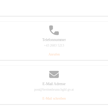
Eisenstädterstraße 18, 7091 Breitenbrunn am Neusiedler See, AUT
Auf Karte ansehen
Telefonnummer
+43 2683 5213
Anrufen
E-Mail Adresse
post@breitenbrunn.bgld.gv.at
E-Mail schreiben