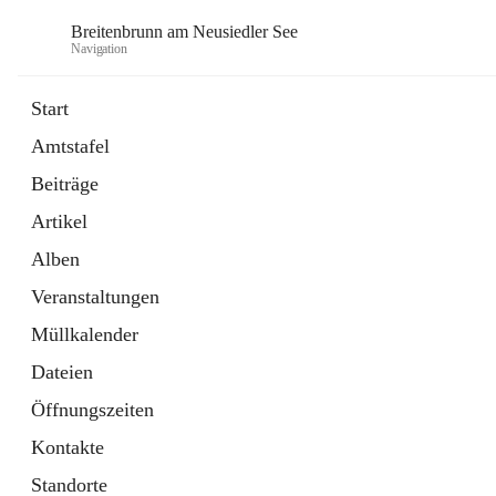
Breitenbrunn am Neusiedler See
Navigation
Start
Amtstafel
Formulare
Beiträge
18 Schnellzugriffe
Artikel
Gemeindeservice
7 Schnellzugriffe
Alben
Veranstaltungen
Müllkalender
Dateien
Öffnungszeiten
Kontakte
Standorte