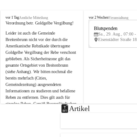
B
B
vor 1 Tag
vor 2 Wochen
Amtliche Mitteilung
Veranstaltung
r
r
Verordnung betr. Goldgelbe Vergilbung!
e
e
Blutspenden
Leider ist auch die Gemeinde 
i
i
Sa., 29. Aug., 07:00 -
t
t
Breitenbrunn nicht vor der durch die 
e
e
Amerikanische Rebzikade übertragene 
n
n
Goldgelbe Vergilbung der Rebe verschont 
b
b
geblieben. Als Sicherheitszone gilt das 
r
r
gesamte Ortsgebiet von Breitenbrunn 
u
u
(siehe Anhang). Wir bitten nochmal die 
n
n
n
n
bereits mehrfach (Cities, 
a
a
Gemeindezeitung) ausgesendeten 
m
m
Informationen zu studieren und befallene 
N
N
Reben zu entfernen. Dies gilt auch für 
e
e
einzelne Reben. Gemäß Burgenländischen 
u
u
Artikel
Weinbaugesetz sind nicht gepflegte oder 
s
s
i
i
unzulässige Weingärten zu roden! Bitte 
e
e
helfen wir zusammen um unsere Winzer 
d
d
vor den prognostizierten Ernteausfällen 
l
l
und den daraus folgenden wirtschaftlichen 