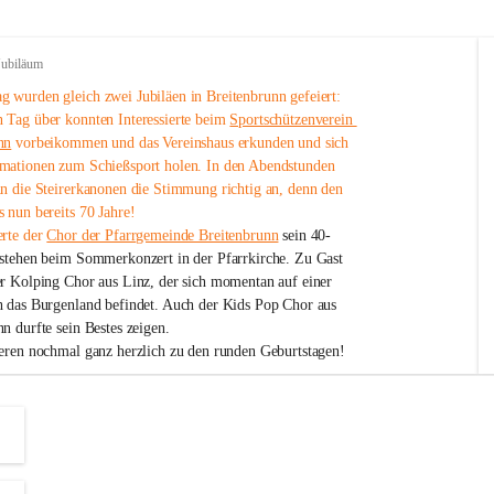
Jubiläum
 wurden gleich zwei Jubiläen in Breitenbrunn gefeiert: 
 Tag über konnten Interessierte beim 
Sportschützenverein 
nn
 vorbeikommen und das Vereinshaus erkunden und sich 
mationen zum Schießsport holen. In den Abendstunden 
nn die Steirerkanonen die Stimmung richtig an, denn den 
 nun bereits 70 Jahre!
rte der 
Chor der Pfarrgemeinde Breitenbrunn
 sein 40-
estehen beim Sommerkonzert in der Pfarrkirche. Zu Gast 
er Kolping Chor aus Linz, der sich momentan auf einer 
h das Burgenland befindet. Auch der Kids Pop Chor aus 
n durfte sein Bestes zeigen.
ieren nochmal ganz herzlich zu den runden Geburtstagen!