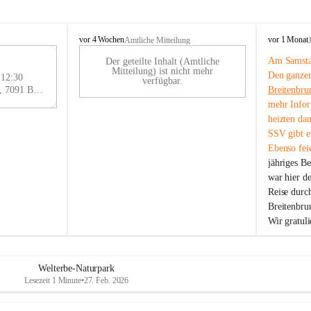
B
B
vor 4 Wochen
vor 1 Monat
Amtliche Mitteilung
r
r
Am Samstag
Der geteilte Inhalt (Amtliche
e
e
29
Mitteilung) ist nicht mehr
Den ganzen
i
i
 12:30
AU
verfügbar.
t
t
Eisenstädter Straße 18, 7091 Breitenbrunn am Neusiedler See, AUT
Breitenbru
G
e
e
mehr Infor
n
n
heizten da
b
b
SSV gibt es
r
r
Ebenso feie
u
u
jähriges B
n
n
n
n
war hier d
a
a
Reise durc
m
m
Breitenbrun
N
N
Wir gratul
e
e
u
u
s
s
i
i
Welterbe-Naturpark
e
e
Lesezeit 1 Minute
•
27. Feb. 2026
d
d
l
l