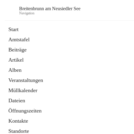
Breitenbrunn am Neusiedler See
Navigation
Start
Amtstafel
Formulare
Beiträge
18 Schnellzugriffe
Artikel
Gemeindeservice
7 Schnellzugriffe
Alben
Veranstaltungen
Müllkalender
Dateien
Öffnungszeiten
Kontakte
Standorte