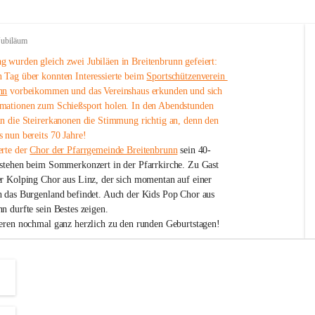
Jubiläum
 wurden gleich zwei Jubiläen in Breitenbrunn gefeiert: 
 Tag über konnten Interessierte beim 
Sportschützenverein 
nn
 vorbeikommen und das Vereinshaus erkunden und sich 
mationen zum Schießsport holen. In den Abendstunden 
nn die Steirerkanonen die Stimmung richtig an, denn den 
 nun bereits 70 Jahre!
rte der 
Chor der Pfarrgemeinde Breitenbrunn
 sein 40-
estehen beim Sommerkonzert in der Pfarrkirche. Zu Gast 
er Kolping Chor aus Linz, der sich momentan auf einer 
h das Burgenland befindet. Auch der Kids Pop Chor aus 
n durfte sein Bestes zeigen.
ieren nochmal ganz herzlich zu den runden Geburtstagen!