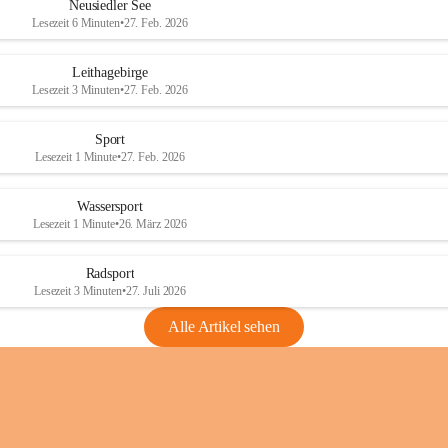
e
e
Neusiedler See
r
r
Lesezeit 6 Minuten
•
27. Feb. 2026
S
S
e
e
Leithagebirge
e
e
Lesezeit 3 Minuten
•
27. Feb. 2026
Sport
Lesezeit 1 Minute
•
27. Feb. 2026
Wassersport
Lesezeit 1 Minute
•
26. März 2026
Radsport
Lesezeit 3 Minuten
•
27. Juli 2026
Alle Artikel sehen