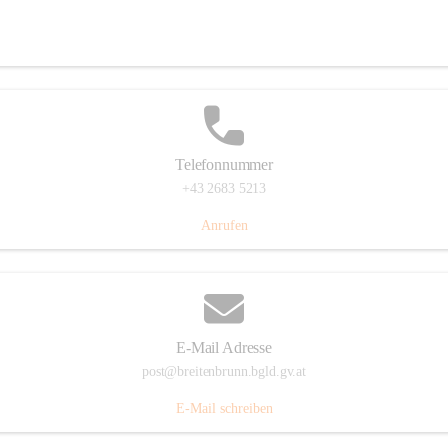
Eisenstädterstraße 18, 7091 Breitenbrunn am Neusiedler See, AUT
Auf Karte ansehen
Telefonnummer
+43 2683 5213
Anrufen
E-Mail Adresse
post@breitenbrunn.bgld.gv.at
E-Mail schreiben