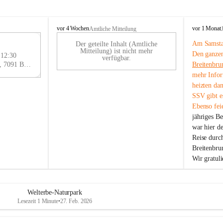
B
B
vor 4 Wochen
vor 1 Monat
Amtliche Mitteilung
r
r
Am Samstag
Der geteilte Inhalt (Amtliche
e
e
29
Mitteilung) ist nicht mehr
Den ganzen
i
i
 12:30
AU
verfügbar.
t
t
Eisenstädter Straße 18, 7091 Breitenbrunn am Neusiedler See, AUT
Breitenbru
G
e
e
mehr Infor
n
n
heizten da
b
b
SSV gibt es
r
r
Ebenso feie
u
u
jähriges B
n
n
n
n
war hier d
a
a
Reise durc
m
m
Breitenbrun
N
N
Wir gratul
e
e
u
u
s
s
i
i
Welterbe-Naturpark
e
e
Lesezeit 1 Minute
•
27. Feb. 2026
d
d
l
l