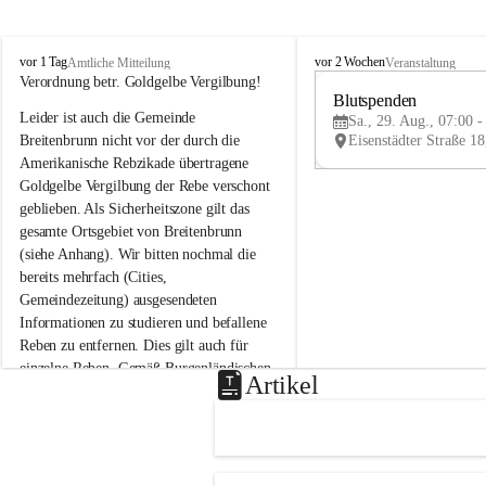
B
B
vor 1 Tag
vor 2 Wochen
Amtliche Mitteilung
Veranstaltung
r
r
Verordnung betr. Goldgelbe Vergilbung!
e
e
Blutspenden
Leider ist auch die Gemeinde 
i
i
Sa., 29. Aug., 07:00 -
t
t
Breitenbrunn nicht vor der durch die 
e
e
Amerikanische Rebzikade übertragene 
n
n
Goldgelbe Vergilbung der Rebe verschont 
b
b
geblieben. Als Sicherheitszone gilt das 
r
r
gesamte Ortsgebiet von Breitenbrunn 
u
u
(siehe Anhang). Wir bitten nochmal die 
n
n
n
n
bereits mehrfach (Cities, 
a
a
Gemeindezeitung) ausgesendeten 
m
m
Informationen zu studieren und befallene 
N
N
Reben zu entfernen. Dies gilt auch für 
e
e
einzelne Reben. Gemäß Burgenländischen 
u
u
Artikel
Weinbaugesetz sind nicht gepflegte oder 
s
s
i
i
unzulässige Weingärten zu roden! Bitte 
e
e
helfen wir zusammen um unsere Winzer 
d
d
vor den prognostizierten Ernteausfällen 
l
l
und den daraus folgenden wirtschaftlichen 