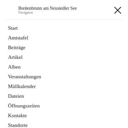
Breitenbrunn am Neusiedler See
Navigation
Breitenbrunn am Neusiedler See
Start
Amtstafel
Formulare
Beiträge
18 Schnellzugriffe
Artikel
Gemeindeservice
7 Schnellzugriffe
Alben
Veranstaltungen
+7
Müllkalender
Dateien
Öffnungszeiten
Kontakte
Hauptadresse
Standorte