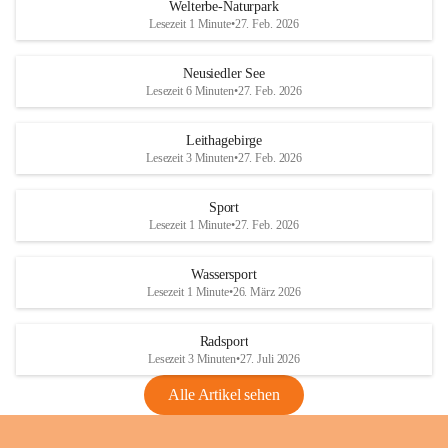
i
i
unzulässige Weingärten zu roden! Bitte 
Welterbe-Naturpark
e
e
helfen wir zusammen um unsere Winzer 
Lesezeit 1 Minute
•
27. Feb. 2026
d
d
vor den prognostizierten Ernteausfällen 
l
l
und den daraus folgenden wirtschaftlichen 
e
e
Neusiedler See
Schäden zu bewahren.
r
r
Lesezeit 6 Minuten
•
27. Feb. 2026
S
S
Verordnungen
e
e
Leithagebirge
04.08.2026
e
e
Lesezeit 3 Minuten
•
27. Feb. 2026
Maßnahmen zur Bekämpfung
der Goldgelben Vergilbung der
Sport
Rebe und der Amerikanischen
Lesezeit 1 Minute
•
27. Feb. 2026
Rebzikade
Anhang VBl. EU Nr. 18
Wassersport
_2026
Lesezeit 1 Minute
•
26. März 2026
1 Seite
•
1,4 MB
Radsport
VBl. EU Nr. 18_2026
Lesezeit 3 Minuten
•
27. Juli 2026
2 Seiten
•
2,1 MB
Alle Artikel sehen