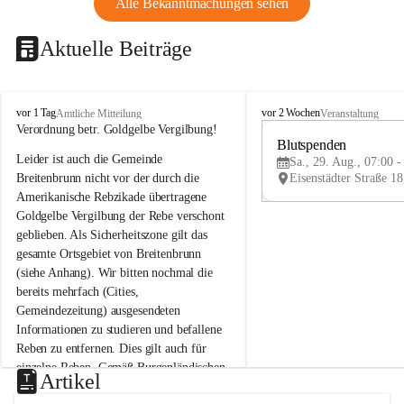
Alle Bekanntmachungen sehen
Aktuelle Beiträge
B
B
vor 1 Tag
vor 2 Wochen
Amtliche Mitteilung
Veranstaltung
r
r
Verordnung betr. Goldgelbe Vergilbung!
e
e
Blutspenden
Leider ist auch die Gemeinde 
i
i
Sa., 29. Aug., 07:00 -
t
t
Breitenbrunn nicht vor der durch die 
e
e
Amerikanische Rebzikade übertragene 
n
n
Goldgelbe Vergilbung der Rebe verschont 
b
b
geblieben. Als Sicherheitszone gilt das 
r
r
gesamte Ortsgebiet von Breitenbrunn 
u
u
(siehe Anhang). Wir bitten nochmal die 
n
n
n
n
bereits mehrfach (Cities, 
a
a
Gemeindezeitung) ausgesendeten 
m
m
Informationen zu studieren und befallene 
N
N
Reben zu entfernen. Dies gilt auch für 
e
e
einzelne Reben. Gemäß Burgenländischen 
u
u
Artikel
Weinbaugesetz sind nicht gepflegte oder 
s
s