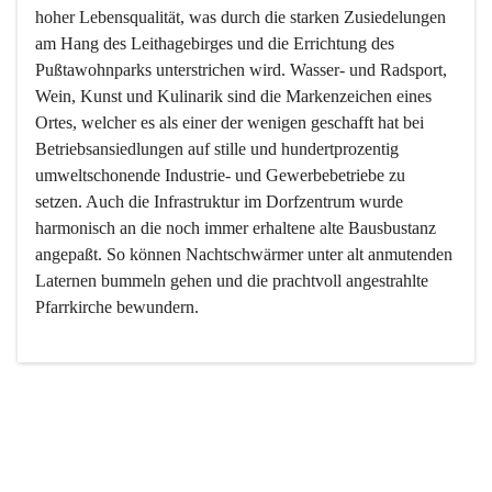
hoher Lebensqualität, was durch die starken Zusiedelungen 
am Hang des Leithagebirges und die Errichtung des 
Pußtawohnparks unterstrichen wird. Wasser- und Radsport, 
Wein, Kunst und Kulinarik sind die Markenzeichen eines 
Ortes, welcher es als einer der wenigen geschafft hat bei 
Betriebsansiedlungen auf stille und hundertprozentig 
umweltschonende Industrie- und Gewerbebetriebe zu 
setzen. Auch die Infrastruktur im Dorfzentrum wurde 
harmonisch an die noch immer erhaltene alte Bausbustanz 
angepaßt. So können Nachtschwärmer unter alt anmutenden 
Laternen bummeln gehen und die prachtvoll angestrahlte 
Pfarrkirche bewundern.

Der Weinbau dominert heute nicht mehr, ist aber integrativer 
Bestandteil der Kultur des Ortes, da man hier schon lange 
von Massenweinbau auf Qualitätsweinbau umgestellt hat. 
So ist es auch nicht verwunderlich, dass eines der historisch 
wertvollsten Gebäude die Ortsvinothek beherbergt und dass 
der Kellering ein beliebtes Ziel darstellt.
