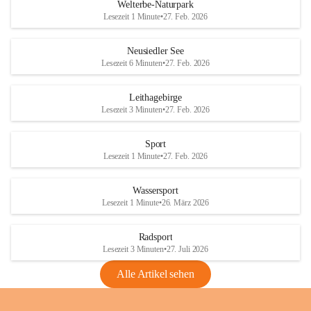
i
i
unzulässige Weingärten zu roden! Bitte 
Welterbe-Naturpark
e
e
helfen wir zusammen um unsere Winzer 
Lesezeit 1 Minute
•
27. Feb. 2026
d
d
vor den prognostizierten Ernteausfällen 
l
l
und den daraus folgenden wirtschaftlichen 
e
e
Neusiedler See
Schäden zu bewahren.
r
r
Lesezeit 6 Minuten
•
27. Feb. 2026
S
S
Verordnungen
e
e
Leithagebirge
04.08.2026
e
e
Lesezeit 3 Minuten
•
27. Feb. 2026
Maßnahmen zur Bekämpfung
der Goldgelben Vergilbung der
Sport
Rebe und der Amerikanischen
Lesezeit 1 Minute
•
27. Feb. 2026
Rebzikade
Anhang VBl. EU Nr. 18
Wassersport
_2026
Lesezeit 1 Minute
•
26. März 2026
1 Seite
•
1,4 MB
Radsport
VBl. EU Nr. 18_2026
Lesezeit 3 Minuten
•
27. Juli 2026
2 Seiten
•
2,1 MB
Alle Artikel sehen