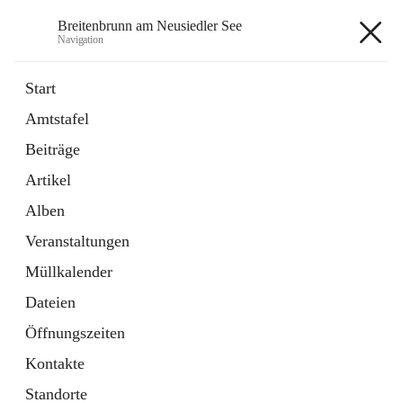
Breitenbrunn am Neusiedler See
Navigation
Breitenbrunn am Neusiedler See
Start
Amtstafel
Formulare
Beiträge
18 Schnellzugriffe
Artikel
Gemeindeservice
7 Schnellzugriffe
Alben
Veranstaltungen
+7
Müllkalender
Dateien
Öffnungszeiten
Kontakte
Hauptadresse
Standorte