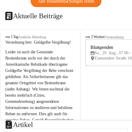
Alle Bekanntmachungen sehen
Aktuelle Beiträge
B
B
vor 1 Tag
vor 2 Wochen
Amtliche Mitteilung
Veranstaltung
r
r
Verordnung betr. Goldgelbe Vergilbung!
e
e
Blutspenden
Leider ist auch die Gemeinde 
i
i
Sa., 29. Aug., 07:00 -
t
t
Breitenbrunn nicht vor der durch die 
e
e
Amerikanische Rebzikade übertragene 
n
n
Goldgelbe Vergilbung der Rebe verschont 
b
b
geblieben. Als Sicherheitszone gilt das 
r
r
gesamte Ortsgebiet von Breitenbrunn 
u
u
(siehe Anhang). Wir bitten nochmal die 
n
n
n
n
bereits mehrfach (Cities, 
a
a
Gemeindezeitung) ausgesendeten 
m
m
Informationen zu studieren und befallene 
N
N
Reben zu entfernen. Dies gilt auch für 
e
e
einzelne Reben. Gemäß Burgenländischen 
u
u
Artikel
Weinbaugesetz sind nicht gepflegte oder 
s
s