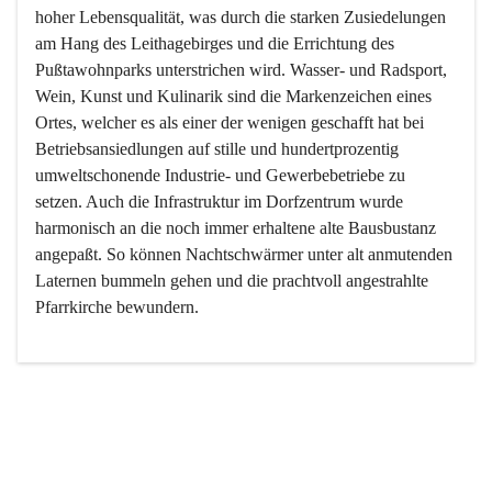
hoher Lebensqualität, was durch die starken Zusiedelungen 
am Hang des Leithagebirges und die Errichtung des 
Pußtawohnparks unterstrichen wird. Wasser- und Radsport, 
Wein, Kunst und Kulinarik sind die Markenzeichen eines 
Ortes, welcher es als einer der wenigen geschafft hat bei 
Betriebsansiedlungen auf stille und hundertprozentig 
umweltschonende Industrie- und Gewerbebetriebe zu 
setzen. Auch die Infrastruktur im Dorfzentrum wurde 
harmonisch an die noch immer erhaltene alte Bausbustanz 
angepaßt. So können Nachtschwärmer unter alt anmutenden 
Laternen bummeln gehen und die prachtvoll angestrahlte 
Pfarrkirche bewundern.

Der Weinbau dominert heute nicht mehr, ist aber integrativer 
Bestandteil der Kultur des Ortes, da man hier schon lange 
von Massenweinbau auf Qualitätsweinbau umgestellt hat. 
So ist es auch nicht verwunderlich, dass eines der historisch 
wertvollsten Gebäude die Ortsvinothek beherbergt und dass 
der Kellering ein beliebtes Ziel darstellt.
