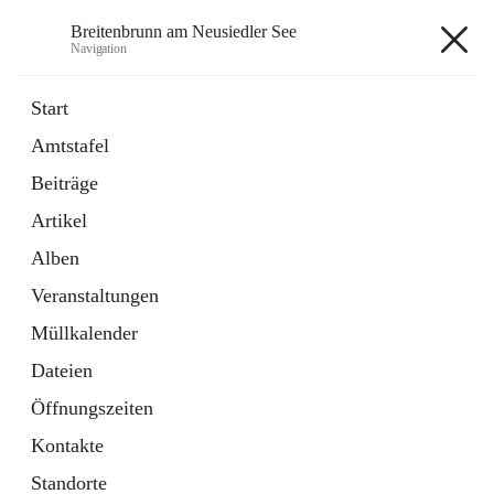
Breitenbrunn am Neusiedler See
Navigation
Breitenbrunn am Neusiedler See
Start
Amtstafel
Formulare
Beiträge
18 Schnellzugriffe
Artikel
Gemeindeservice
7 Schnellzugriffe
Alben
Veranstaltungen
+7
Müllkalender
Dateien
Öffnungszeiten
Kontakte
Hauptadresse
Standorte