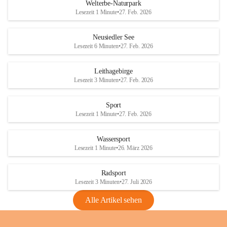
i
i
unzulässige Weingärten zu roden! Bitte 
Welterbe-Naturpark
e
e
helfen wir zusammen um unsere Winzer 
Lesezeit 1 Minute
•
27. Feb. 2026
d
d
vor den prognostizierten Ernteausfällen 
l
l
und den daraus folgenden wirtschaftlichen 
e
e
Neusiedler See
Schäden zu bewahren.
r
r
Lesezeit 6 Minuten
•
27. Feb. 2026
S
S
Verordnungen
e
e
Leithagebirge
04.08.2026
e
e
Lesezeit 3 Minuten
•
27. Feb. 2026
Maßnahmen zur Bekämpfung
der Goldgelben Vergilbung der
Sport
Rebe und der Amerikanischen
Lesezeit 1 Minute
•
27. Feb. 2026
Rebzikade
Anhang VBl. EU Nr. 18
Wassersport
_2026
Lesezeit 1 Minute
•
26. März 2026
1 Seite
•
1,4 MB
Radsport
VBl. EU Nr. 18_2026
Lesezeit 3 Minuten
•
27. Juli 2026
2 Seiten
•
2,1 MB
Alle Artikel sehen