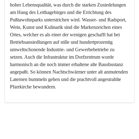
hoher Lebensqualität, was durch die starken Zusiedelungen 
am Hang des Leithagebirges und die Errichtung des 
Pußtawohnparks unterstrichen wird. Wasser- und Radsport, 
Wein, Kunst und Kulinarik sind die Markenzeichen eines 
Ortes, welcher es als einer der wenigen geschafft hat bei 
Betriebsansiedlungen auf stille und hundertprozentig 
umweltschonende Industrie- und Gewerbebetriebe zu 
setzen. Auch die Infrastruktur im Dorfzentrum wurde 
harmonisch an die noch immer erhaltene alte Bausbustanz 
angepaßt. So können Nachtschwärmer unter alt anmutenden 
Laternen bummeln gehen und die prachtvoll angestrahlte 
Pfarrkirche bewundern.

Der Weinbau dominert heute nicht mehr, ist aber integrativer 
Bestandteil der Kultur des Ortes, da man hier schon lange 
von Massenweinbau auf Qualitätsweinbau umgestellt hat. 
So ist es auch nicht verwunderlich, dass eines der historisch 
wertvollsten Gebäude die Ortsvinothek beherbergt und dass 
der Kellering ein beliebtes Ziel darstellt.
