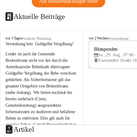
Alle Bekanntmachungen sehen
Aktuelle Beiträge
B
B
vor 3 Tagen
vor 2 Wochen
Amtliche Mitteilung
Veranstaltung
r
r
Verordnung betr. Goldgelbe Vergilbung!
e
e
Blutspenden
Leider ist auch die Gemeinde 
i
i
Sa., 29. Aug., 07:00 -
t
t
Breitenbrunn nicht vor der durch die 
e
e
Amerikanische Rebzikade übertragene 
n
n
Goldgelbe Vergilbung der Rebe verschont 
b
b
geblieben. Als Sicherheitszone gilt das 
r
r
gesamte Ortsgebiet von Breitenbrunn 
u
u
(siehe Anhang). Wir bitten nochmal die 
n
n
n
n
bereits mehrfach (Cities, 
a
a
Gemeindezeitung) ausgesendeten 
m
m
Informationen zu studieren und befallene 
N
N
Reben zu entfernen. Dies gilt auch für 
e
e
einzelne Reben. Gemäß Burgenländischen 
u
u
Artikel
Weinbaugesetz sind nicht gepflegte oder 
s
s