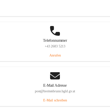
Eisenstädterstraße 18, 7091 Breitenbrunn am Neusiedler See, AUT
Auf Karte ansehen
Telefonnummer
+43 2683 5213
Anrufen
E-Mail Adresse
post@breitenbrunn.bgld.gv.at
E-Mail schreiben