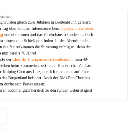
Jubiläum
 wurden gleich zwei Jubiläen in Breitenbrunn gefeiert: 
 Tag über konnten Interessierte beim 
Sportschützenverein 
nn
 vorbeikommen und das Vereinshaus erkunden und sich 
mationen zum Schießsport holen. In den Abendstunden 
nn die Steirerkanonen die Stimmung richtig an, denn den 
 nun bereits 70 Jahre!
rte der 
Chor der Pfarrgemeinde Breitenbrunn
 sein 40-
estehen beim Sommerkonzert in der Pfarrkirche. Zu Gast 
er Kolping Chor aus Linz, der sich momentan auf einer 
h das Burgenland befindet. Auch der Kids Pop Chor aus 
n durfte sein Bestes zeigen.
ieren nochmal ganz herzlich zu den runden Geburtstagen!