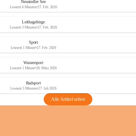
e
e
Neusiedler See
r
r
Lesezeit 6 Minuten
•
27. Feb. 2026
S
S
e
e
Leithagebirge
e
e
Lesezeit 3 Minuten
•
27. Feb. 2026
Sport
Lesezeit 1 Minute
•
27. Feb. 2026
Wassersport
Lesezeit 1 Minute
•
26. März 2026
Radsport
Lesezeit 3 Minuten
•
27. Juli 2026
Alle Artikel sehen