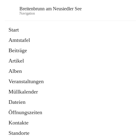
Breitenbrunn am Neusiedler See
Navigation
Start
Amtstafel
Formulare
Beiträge
18 Schnellzugriffe
Artikel
Gemeindeservice
7 Schnellzugriffe
Alben
Veranstaltungen
Müllkalender
Dateien
Öffnungszeiten
Kontakte
Standorte