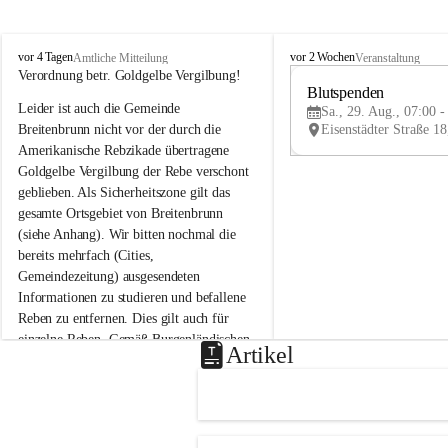
B
B
vor 4 Tagen
vor 2 Wochen
Amtliche Mitteilung
Veranstaltung
r
r
Verordnung betr. Goldgelbe Vergilbung!
e
e
Blutspenden
Leider ist auch die Gemeinde 
i
i
Sa., 29. Aug., 07:00 -
t
t
Breitenbrunn nicht vor der durch die 
e
e
Amerikanische Rebzikade übertragene 
n
n
Goldgelbe Vergilbung der Rebe verschont 
b
b
geblieben. Als Sicherheitszone gilt das 
r
r
gesamte Ortsgebiet von Breitenbrunn 
u
u
(siehe Anhang). Wir bitten nochmal die 
n
n
n
n
bereits mehrfach (Cities, 
a
a
Gemeindezeitung) ausgesendeten 
m
m
Informationen zu studieren und befallene 
N
N
Reben zu entfernen. Dies gilt auch für 
e
e
einzelne Reben. Gemäß Burgenländischen 
u
u
Artikel
Weinbaugesetz sind nicht gepflegte oder 
s
s
i
i
unzulässige Weingärten zu roden! Bitte 
e
e
helfen wir zusammen um unsere Winzer 
d
d
vor den prognostizierten Ernteausfällen 
l
l
und den daraus folgenden wirtschaftlichen 