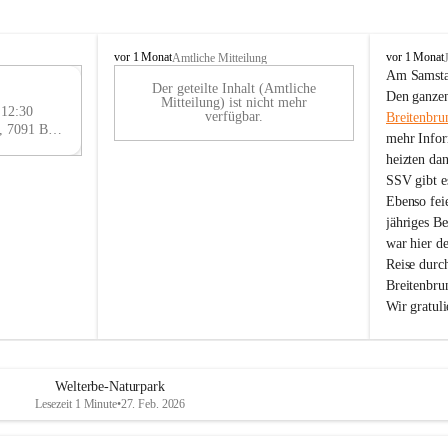
B
B
vor 1 Monat
vor 1 Monat
Amtliche Mitteilung
r
r
Am Samstag
Der geteilte Inhalt (Amtliche
e
e
29
Den ganzen
Mitteilung) ist nicht mehr
i
i
 12:30
AU
verfügbar.
Breitenbru
t
t
Eisenstädter Straße 18, 7091 Breitenbrunn am Neusiedler See, AUT
G
mehr Infor
e
e
heizten da
n
n
SSV gibt es
b
b
r
r
Ebenso feie
u
u
jähriges B
n
n
war hier d
n
n
Reise durc
a
a
Breitenbrun
m
m
Wir gratul
N
N
e
e
u
u
s
s
i
i
Welterbe-Naturpark
e
e
Lesezeit 1 Minute
•
27. Feb. 2026
d
d
l
l