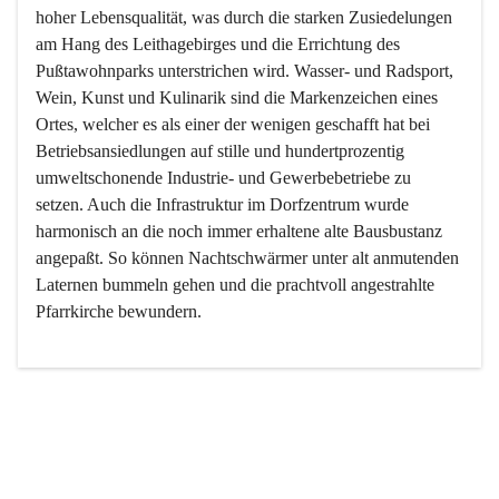
hoher Lebensqualität, was durch die starken Zusiedelungen 
am Hang des Leithagebirges und die Errichtung des 
Pußtawohnparks unterstrichen wird. Wasser- und Radsport, 
Wein, Kunst und Kulinarik sind die Markenzeichen eines 
Ortes, welcher es als einer der wenigen geschafft hat bei 
Betriebsansiedlungen auf stille und hundertprozentig 
umweltschonende Industrie- und Gewerbebetriebe zu 
setzen. Auch die Infrastruktur im Dorfzentrum wurde 
harmonisch an die noch immer erhaltene alte Bausbustanz 
angepaßt. So können Nachtschwärmer unter alt anmutenden 
Laternen bummeln gehen und die prachtvoll angestrahlte 
Pfarrkirche bewundern.

Der Weinbau dominert heute nicht mehr, ist aber integrativer 
Bestandteil der Kultur des Ortes, da man hier schon lange 
von Massenweinbau auf Qualitätsweinbau umgestellt hat. 
So ist es auch nicht verwunderlich, dass eines der historisch 
wertvollsten Gebäude die Ortsvinothek beherbergt und dass 
der Kellering ein beliebtes Ziel darstellt.
