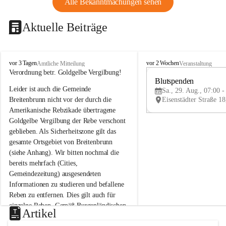
Alle Bekanntmachungen sehen
Aktuelle Beiträge
B
B
vor 3 Tagen
vor 2 Wochen
Amtliche Mitteilung
Veranstaltung
r
r
Verordnung betr. Goldgelbe Vergilbung!
e
e
Blutspenden
Leider ist auch die Gemeinde 
i
i
Sa., 29. Aug., 07:00 -
t
t
Breitenbrunn nicht vor der durch die 
e
e
Amerikanische Rebzikade übertragene 
n
n
Goldgelbe Vergilbung der Rebe verschont 
b
b
geblieben. Als Sicherheitszone gilt das 
r
r
gesamte Ortsgebiet von Breitenbrunn 
u
u
(siehe Anhang). Wir bitten nochmal die 
n
n
n
n
bereits mehrfach (Cities, 
a
a
Gemeindezeitung) ausgesendeten 
m
m
Informationen zu studieren und befallene 
N
N
Reben zu entfernen. Dies gilt auch für 
e
e
einzelne Reben. Gemäß Burgenländischen 
u
u
Artikel
Weinbaugesetz sind nicht gepflegte oder 
s
s