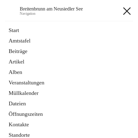
Breitenbrunn am Neusiedler See
Navigation
Breitenbrunn am Neusiedler See
Start
Amtstafel
Formulare
Beiträge
18 Schnellzugriffe
Artikel
Gemeindeservice
7 Schnellzugriffe
Alben
Veranstaltungen
+7
Müllkalender
Dateien
Öffnungszeiten
Kontakte
Hauptadresse
Standorte