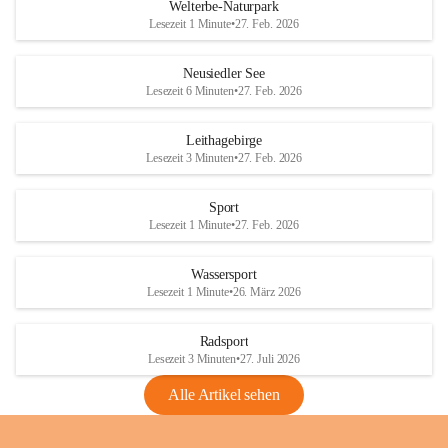
i
i
unzulässige Weingärten zu roden! Bitte 
Welterbe-Naturpark
e
e
helfen wir zusammen um unsere Winzer 
Lesezeit 1 Minute
•
27. Feb. 2026
d
d
vor den prognostizierten Ernteausfällen 
l
l
und den daraus folgenden wirtschaftlichen 
e
e
Neusiedler See
Schäden zu bewahren.
r
r
Lesezeit 6 Minuten
•
27. Feb. 2026
S
S
Verordnungen
e
e
Leithagebirge
04.08.2026
e
e
Lesezeit 3 Minuten
•
27. Feb. 2026
Maßnahmen zur Bekämpfung
der Goldgelben Vergilbung der
Sport
Rebe und der Amerikanischen
Lesezeit 1 Minute
•
27. Feb. 2026
Rebzikade
Anhang VBl. EU Nr. 18
Wassersport
_2026
Lesezeit 1 Minute
•
26. März 2026
1 Seite
•
1,4 MB
Radsport
VBl. EU Nr. 18_2026
Lesezeit 3 Minuten
•
27. Juli 2026
2 Seiten
•
2,1 MB
Alle Artikel sehen