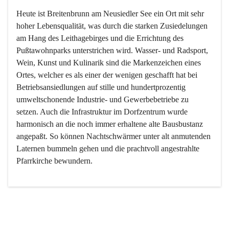
Heute ist Breitenbrunn am Neusiedler See ein Ort mit sehr 
hoher Lebensqualität, was durch die starken Zusiedelungen 
am Hang des Leithagebirges und die Errichtung des 
Pußtawohnparks unterstrichen wird. Wasser- und Radsport, 
Wein, Kunst und Kulinarik sind die Markenzeichen eines 
Ortes, welcher es als einer der wenigen geschafft hat bei 
Betriebsansiedlungen auf stille und hundertprozentig 
umweltschonende Industrie- und Gewerbebetriebe zu 
setzen. Auch die Infrastruktur im Dorfzentrum wurde 
harmonisch an die noch immer erhaltene alte Bausbustanz 
angepaßt. So können Nachtschwärmer unter alt anmutenden 
Laternen bummeln gehen und die prachtvoll angestrahlte 
Pfarrkirche bewundern.

Der Weinbau dominert heute nicht mehr, ist aber integrativer 
Bestandteil der Kultur des Ortes, da man hier schon lange 
von Massenweinbau auf Qualitätsweinbau umgestellt hat. 
So ist es auch nicht verwunderlich, dass eines der historisch 