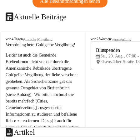
Alle Bekanntmachungen sehen
Aktuelle Beiträge
B
B
vor 4 Tagen
vor 2 Wochen
Amtliche Mitteilung
Veranstaltung
r
r
Verordnung betr. Goldgelbe Vergilbung!
e
e
Blutspenden
Leider ist auch die Gemeinde 
i
i
Sa., 29. Aug., 07:00 -
t
t
Breitenbrunn nicht vor der durch die 
e
e
Amerikanische Rebzikade übertragene 
n
n
Goldgelbe Vergilbung der Rebe verschont 
b
b
geblieben. Als Sicherheitszone gilt das 
r
r
gesamte Ortsgebiet von Breitenbrunn 
u
u
(siehe Anhang). Wir bitten nochmal die 
n
n
n
n
bereits mehrfach (Cities, 
a
a
Gemeindezeitung) ausgesendeten 
m
m
Informationen zu studieren und befallene 
N
N
Reben zu entfernen. Dies gilt auch für 
e
e
einzelne Reben. Gemäß Burgenländischen 
u
u
Artikel
Weinbaugesetz sind nicht gepflegte oder 
s
s