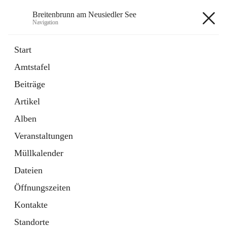
Breitenbrunn am Neusiedler See
Navigation
Breitenbrunn am Neusiedler See
Start
Amtstafel
Formulare
Beiträge
18 Schnellzugriffe
Artikel
Gemeindeservice
7 Schnellzugriffe
Alben
Veranstaltungen
+7
Müllkalender
Dateien
Öffnungszeiten
Kontakte
Hauptadresse
Standorte