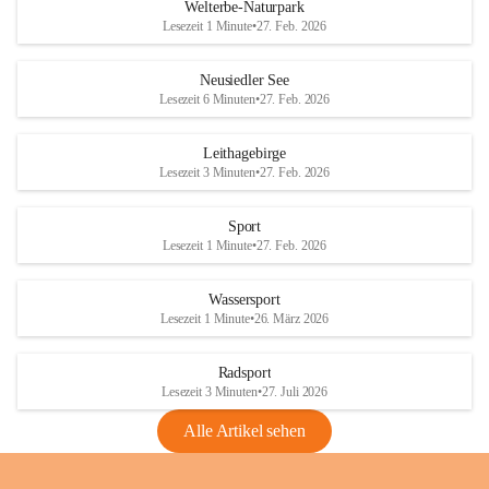
i
i
unzulässige Weingärten zu roden! Bitte 
Welterbe-Naturpark
e
e
helfen wir zusammen um unsere Winzer 
Lesezeit 1 Minute
•
27. Feb. 2026
d
d
vor den prognostizierten Ernteausfällen 
l
l
und den daraus folgenden wirtschaftlichen 
e
e
Neusiedler See
Schäden zu bewahren.
r
r
Lesezeit 6 Minuten
•
27. Feb. 2026
S
S
Verordnungen
e
e
Leithagebirge
04.08.2026
e
e
Lesezeit 3 Minuten
•
27. Feb. 2026
Maßnahmen zur Bekämpfung
der Goldgelben Vergilbung der
Sport
Rebe und der Amerikanischen
Lesezeit 1 Minute
•
27. Feb. 2026
Rebzikade
Anhang VBl. EU Nr. 18
Wassersport
_2026
Lesezeit 1 Minute
•
26. März 2026
1 Seite
•
1,4 MB
Radsport
VBl. EU Nr. 18_2026
Lesezeit 3 Minuten
•
27. Juli 2026
2 Seiten
•
2,1 MB
Alle Artikel sehen