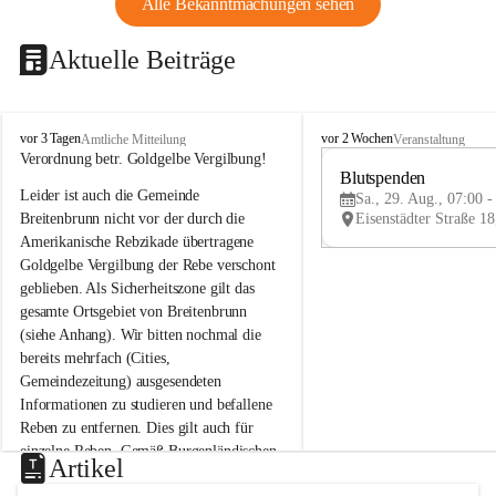
Alle Bekanntmachungen sehen
Aktuelle Beiträge
B
B
vor 3 Tagen
vor 2 Wochen
Amtliche Mitteilung
Veranstaltung
r
r
Verordnung betr. Goldgelbe Vergilbung!
e
e
Blutspenden
Leider ist auch die Gemeinde 
i
i
Sa., 29. Aug., 07:00 -
t
t
Breitenbrunn nicht vor der durch die 
e
e
Amerikanische Rebzikade übertragene 
n
n
Goldgelbe Vergilbung der Rebe verschont 
b
b
geblieben. Als Sicherheitszone gilt das 
r
r
gesamte Ortsgebiet von Breitenbrunn 
u
u
(siehe Anhang). Wir bitten nochmal die 
n
n
n
n
bereits mehrfach (Cities, 
a
a
Gemeindezeitung) ausgesendeten 
m
m
Informationen zu studieren und befallene 
N
N
Reben zu entfernen. Dies gilt auch für 
e
e
einzelne Reben. Gemäß Burgenländischen 
u
u
Artikel
Weinbaugesetz sind nicht gepflegte oder 
s
s