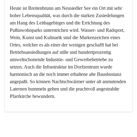
Heute ist Breitenbrunn am Neusiedler See ein Ort mit sehr 
hoher Lebensqualität, was durch die starken Zusiedelungen 
am Hang des Leithagebirges und die Errichtung des 
Pußtawohnparks unterstrichen wird. Wasser- und Radsport, 
Wein, Kunst und Kulinarik sind die Markenzeichen eines 
Ortes, welcher es als einer der wenigen geschafft hat bei 
Betriebsansiedlungen auf stille und hundertprozentig 
umweltschonende Industrie- und Gewerbebetriebe zu 
setzen. Auch die Infrastruktur im Dorfzentrum wurde 
harmonisch an die noch immer erhaltene alte Bausbustanz 
angepaßt. So können Nachtschwärmer unter alt anmutenden 
Laternen bummeln gehen und die prachtvoll angestrahlte 
Pfarrkirche bewundern.

Der Weinbau dominert heute nicht mehr, ist aber integrativer 
Bestandteil der Kultur des Ortes, da man hier schon lange 
von Massenweinbau auf Qualitätsweinbau umgestellt hat. 
So ist es auch nicht verwunderlich, dass eines der historisch 