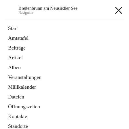
Breitenbrunn am Neusiedler See
Navigation
Breitenbrunn am Neusiedler See
Start
Amtstafel
Formulare
Beiträge
18 Schnellzugriffe
Artikel
Gemeindeservice
7 Schnellzugriffe
Alben
Veranstaltungen
+7
Müllkalender
Dateien
Öffnungszeiten
Kontakte
Hauptadresse
Standorte