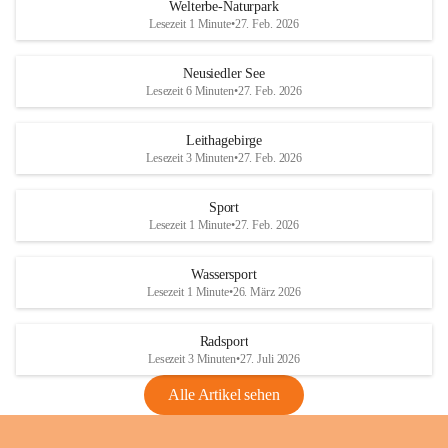
i
i
unzulässige Weingärten zu roden! Bitte 
Welterbe-Naturpark
e
e
helfen wir zusammen um unsere Winzer 
Lesezeit 1 Minute
•
27. Feb. 2026
d
d
vor den prognostizierten Ernteausfällen 
l
l
und den daraus folgenden wirtschaftlichen 
e
e
Neusiedler See
Schäden zu bewahren.
r
r
Lesezeit 6 Minuten
•
27. Feb. 2026
S
S
Verordnungen
e
e
Leithagebirge
04.08.2026
e
e
Lesezeit 3 Minuten
•
27. Feb. 2026
Maßnahmen zur Bekämpfung
der Goldgelben Vergilbung der
Sport
Rebe und der Amerikanischen
Lesezeit 1 Minute
•
27. Feb. 2026
Rebzikade
Anhang VBl. EU Nr. 18
Wassersport
_2026
Lesezeit 1 Minute
•
26. März 2026
1 Seite
•
1,4 MB
Radsport
VBl. EU Nr. 18_2026
Lesezeit 3 Minuten
•
27. Juli 2026
2 Seiten
•
2,1 MB
Alle Artikel sehen