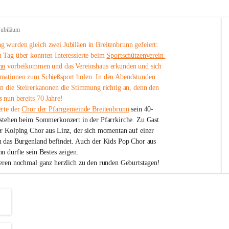
Jubiläum
 wurden gleich zwei Jubiläen in Breitenbrunn gefeiert: 
 Tag über konnten Interessierte beim 
Sportschützenverein 
nn
 vorbeikommen und das Vereinshaus erkunden und sich 
mationen zum Schießsport holen. In den Abendstunden 
nn die Steirerkanonen die Stimmung richtig an, denn den 
 nun bereits 70 Jahre!
rte der 
Chor der Pfarrgemeinde Breitenbrunn
 sein 40-
estehen beim Sommerkonzert in der Pfarrkirche. Zu Gast 
er Kolping Chor aus Linz, der sich momentan auf einer 
h das Burgenland befindet. Auch der Kids Pop Chor aus 
n durfte sein Bestes zeigen.
ieren nochmal ganz herzlich zu den runden Geburtstagen!