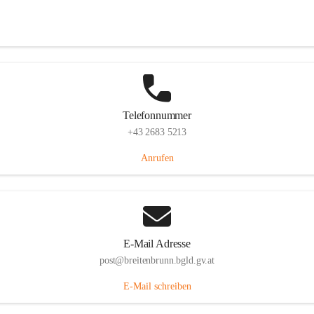
Eisenstädterstraße 18, 7091 Breitenbrunn am Neusiedler See, AUT
Auf Karte ansehen
Telefonnummer
+43 2683 5213
Anrufen
E-Mail Adresse
post@breitenbrunn.bgld.gv.at
E-Mail schreiben