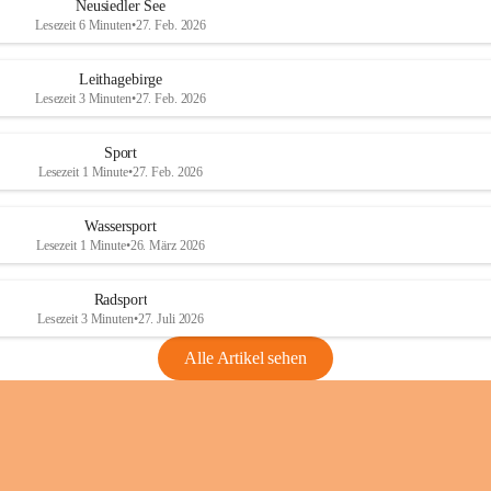
e
e
Neusiedler See
r
r
Lesezeit 6 Minuten
•
27. Feb. 2026
S
S
e
e
Leithagebirge
e
e
Lesezeit 3 Minuten
•
27. Feb. 2026
Sport
Lesezeit 1 Minute
•
27. Feb. 2026
Wassersport
Lesezeit 1 Minute
•
26. März 2026
Radsport
Lesezeit 3 Minuten
•
27. Juli 2026
Alle Artikel sehen