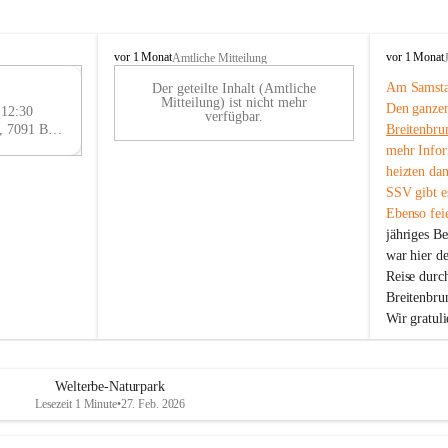
B
B
vor 1 Monat
vor 1 Monat
Amtliche Mitteilung
r
r
Am Samstag
Der geteilte Inhalt (Amtliche
e
e
29
Mitteilung) ist nicht mehr
Den ganzen
i
i
 12:30
AU
verfügbar.
t
t
Eisenstädter Straße 18, 7091 Breitenbrunn am Neusiedler See, AUT
Breitenbru
G
e
e
mehr Infor
n
n
heizten da
b
b
SSV gibt es
r
r
Ebenso feie
u
u
jähriges B
n
n
n
n
war hier d
a
a
Reise durc
m
m
Breitenbrun
N
N
Wir gratul
e
e
u
u
s
s
i
i
Welterbe-Naturpark
e
e
Lesezeit 1 Minute
•
27. Feb. 2026
d
d
l
l