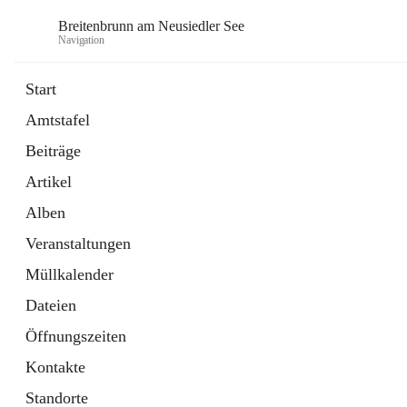
Breitenbrunn am Neusiedler See
Navigation
Start
Amtstafel
Formulare
Beiträge
18 Schnellzugriffe
Artikel
Gemeindeservice
7 Schnellzugriffe
Alben
Veranstaltungen
Müllkalender
Dateien
Öffnungszeiten
Kontakte
Standorte