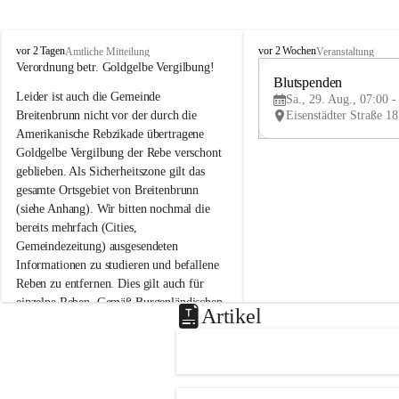
B
B
vor 2 Tagen
vor 2 Wochen
Amtliche Mitteilung
Veranstaltung
r
r
Verordnung betr. Goldgelbe Vergilbung!
e
e
Blutspenden
Leider ist auch die Gemeinde 
i
i
Sa., 29. Aug., 07:00 -
t
t
Breitenbrunn nicht vor der durch die 
e
e
Amerikanische Rebzikade übertragene 
n
n
Goldgelbe Vergilbung der Rebe verschont 
b
b
geblieben. Als Sicherheitszone gilt das 
r
r
gesamte Ortsgebiet von Breitenbrunn 
u
u
(siehe Anhang). Wir bitten nochmal die 
n
n
n
n
bereits mehrfach (Cities, 
a
a
Gemeindezeitung) ausgesendeten 
m
m
Informationen zu studieren und befallene 
N
N
Reben zu entfernen. Dies gilt auch für 
e
e
einzelne Reben. Gemäß Burgenländischen 
u
u
Artikel
Weinbaugesetz sind nicht gepflegte oder 
s
s
i
i
unzulässige Weingärten zu roden! Bitte 
e
e
helfen wir zusammen um unsere Winzer 
d
d
vor den prognostizierten Ernteausfällen 
l
l
und den daraus folgenden wirtschaftlichen 