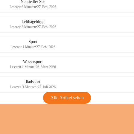
e
e
Neusiedler See
r
r
Lesezeit 6 Minuten
•
27. Feb. 2026
S
S
e
e
Leithagebirge
e
e
Lesezeit 3 Minuten
•
27. Feb. 2026
Sport
Lesezeit 1 Minute
•
27. Feb. 2026
Wassersport
Lesezeit 1 Minute
•
26. März 2026
Radsport
Lesezeit 3 Minuten
•
27. Juli 2026
Alle Artikel sehen