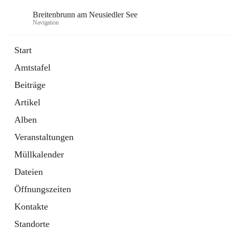
Breitenbrunn am Neusiedler See
Navigation
Start
Amtstafel
Formulare
Beiträge
18 Schnellzugriffe
Artikel
Gemeindeservice
7 Schnellzugriffe
Alben
Veranstaltungen
Müllkalender
Dateien
Öffnungszeiten
Kontakte
Standorte