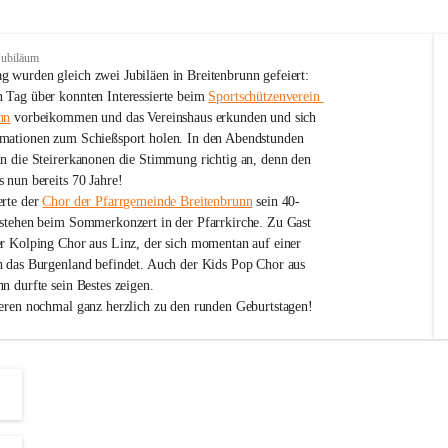
Jubiläum
 wurden gleich zwei Jubiläen in Breitenbrunn gefeiert: 
 Tag über konnten Interessierte beim 
Sportschützenverein 
nn
 vorbeikommen und das Vereinshaus erkunden und sich 
mationen zum Schießsport holen. In den Abendstunden 
nn die Steirerkanonen die Stimmung richtig an, denn den 
 nun bereits 70 Jahre!
rte der 
Chor der Pfarrgemeinde Breitenbrunn
 sein 40-
estehen beim Sommerkonzert in der Pfarrkirche. Zu Gast 
er Kolping Chor aus Linz, der sich momentan auf einer 
h das Burgenland befindet. Auch der Kids Pop Chor aus 
n durfte sein Bestes zeigen.
ieren nochmal ganz herzlich zu den runden Geburtstagen!