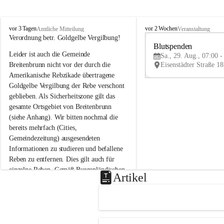
B
B
vor 3 Tagen
vor 2 Wochen
Amtliche Mitteilung
Veranstaltung
r
r
Verordnung betr. Goldgelbe Vergilbung!
e
e
Blutspenden
Leider ist auch die Gemeinde 
i
i
Sa., 29. Aug., 07:00 -
t
t
Breitenbrunn nicht vor der durch die 
e
e
Amerikanische Rebzikade übertragene 
n
n
Goldgelbe Vergilbung der Rebe verschont 
b
b
geblieben. Als Sicherheitszone gilt das 
r
r
gesamte Ortsgebiet von Breitenbrunn 
u
u
(siehe Anhang). Wir bitten nochmal die 
n
n
n
n
bereits mehrfach (Cities, 
a
a
Gemeindezeitung) ausgesendeten 
m
m
Informationen zu studieren und befallene 
N
N
Reben zu entfernen. Dies gilt auch für 
e
e
einzelne Reben. Gemäß Burgenländischen 
u
u
Artikel
Weinbaugesetz sind nicht gepflegte oder 
s
s
i
i
unzulässige Weingärten zu roden! Bitte 
e
e
helfen wir zusammen um unsere Winzer 
d
d
vor den prognostizierten Ernteausfällen 
l
l
und den daraus folgenden wirtschaftlichen 