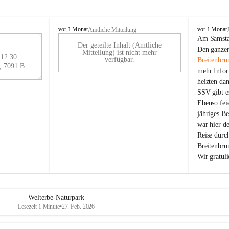
B
B
vor 1 Monat
vor 1 Monat
Amtliche Mitteilung
r
r
Am Samstag
Der geteilte Inhalt (Amtliche
e
e
29
Den ganzen
Mitteilung) ist nicht mehr
i
i
 12:30
AU
verfügbar.
Breitenbru
t
t
Eisenstädter Straße 18, 7091 Breitenbrunn am Neusiedler See, AUT
G
mehr Infor
e
e
heizten da
n
n
SSV gibt es
b
b
r
r
Ebenso feie
u
u
jähriges B
n
n
war hier d
n
n
Reise durc
a
a
Breitenbrun
m
m
Wir gratul
N
N
e
e
u
u
s
s
i
i
Welterbe-Naturpark
e
e
Lesezeit 1 Minute
•
27. Feb. 2026
d
d
l
l