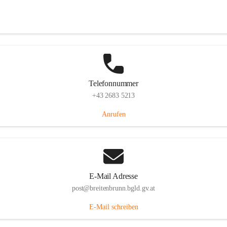
Eisenstädterstraße 18, 7091 Breitenbrunn am Neusiedler See, AUT
Auf Karte ansehen
Telefonnummer
+43 2683 5213
Anrufen
E-Mail Adresse
post@breitenbrunn.bgld.gv.at
E-Mail schreiben