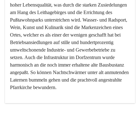
hoher Lebensqualität, was durch die starken Zusiedelungen 
am Hang des Leithagebirges und die Errichtung des 
Pußtawohnparks unterstrichen wird. Wasser- und Radsport, 
Wein, Kunst und Kulinarik sind die Markenzeichen eines 
Ortes, welcher es als einer der wenigen geschafft hat bei 
Betriebsansiedlungen auf stille und hundertprozentig 
umweltschonende Industrie- und Gewerbebetriebe zu 
setzen. Auch die Infrastruktur im Dorfzentrum wurde 
harmonisch an die noch immer erhaltene alte Bausbustanz 
angepaßt. So können Nachtschwärmer unter alt anmutenden 
Laternen bummeln gehen und die prachtvoll angestrahlte 
Pfarrkirche bewundern.

Der Weinbau dominert heute nicht mehr, ist aber integrativer 
Bestandteil der Kultur des Ortes, da man hier schon lange 
von Massenweinbau auf Qualitätsweinbau umgestellt hat. 
So ist es auch nicht verwunderlich, dass eines der historisch 
wertvollsten Gebäude die Ortsvinothek beherbergt und dass 
der Kellering ein beliebtes Ziel darstellt.
