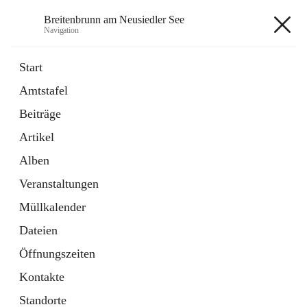
Breitenbrunn am Neusiedler See
Navigation
Breitenbrunn am Neusiedler See
Start
Amtstafel
Formulare
Beiträge
18 Schnellzugriffe
Artikel
Gemeindeservice
7 Schnellzugriffe
Alben
Veranstaltungen
+7
Müllkalender
Dateien
Öffnungszeiten
Kontakte
Hauptadresse
Standorte