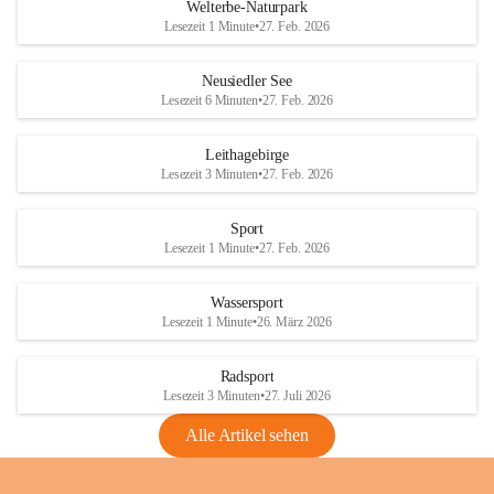
i
i
unzulässige Weingärten zu roden! Bitte 
Welterbe-Naturpark
e
e
helfen wir zusammen um unsere Winzer 
Lesezeit 1 Minute
•
27. Feb. 2026
d
d
vor den prognostizierten Ernteausfällen 
l
l
und den daraus folgenden wirtschaftlichen 
e
e
Neusiedler See
Schäden zu bewahren.
r
r
Lesezeit 6 Minuten
•
27. Feb. 2026
S
S
Verordnungen
e
e
Leithagebirge
04.08.2026
e
e
Lesezeit 3 Minuten
•
27. Feb. 2026
Maßnahmen zur Bekämpfung
der Goldgelben Vergilbung der
Sport
Rebe und der Amerikanischen
Lesezeit 1 Minute
•
27. Feb. 2026
Rebzikade
Anhang VBl. EU Nr. 18
Wassersport
_2026
Lesezeit 1 Minute
•
26. März 2026
1 Seite
•
1,4 MB
Radsport
VBl. EU Nr. 18_2026
Lesezeit 3 Minuten
•
27. Juli 2026
2 Seiten
•
2,1 MB
Alle Artikel sehen