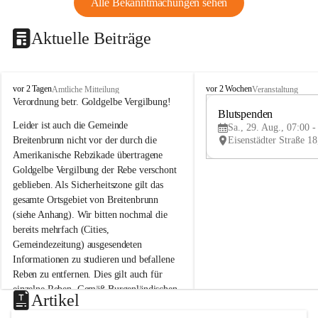
Alle Bekanntmachungen sehen
Aktuelle Beiträge
B
B
vor 2 Tagen
vor 2 Wochen
Amtliche Mitteilung
Veranstaltung
r
r
Verordnung betr. Goldgelbe Vergilbung!
e
e
Blutspenden
Leider ist auch die Gemeinde 
i
i
Sa., 29. Aug., 07:00 -
t
t
Breitenbrunn nicht vor der durch die 
e
e
Amerikanische Rebzikade übertragene 
n
n
Goldgelbe Vergilbung der Rebe verschont 
b
b
geblieben. Als Sicherheitszone gilt das 
r
r
gesamte Ortsgebiet von Breitenbrunn 
u
u
(siehe Anhang). Wir bitten nochmal die 
n
n
n
n
bereits mehrfach (Cities, 
a
a
Gemeindezeitung) ausgesendeten 
m
m
Informationen zu studieren und befallene 
N
N
Reben zu entfernen. Dies gilt auch für 
e
e
einzelne Reben. Gemäß Burgenländischen 
u
u
Artikel
Weinbaugesetz sind nicht gepflegte oder 
s
s