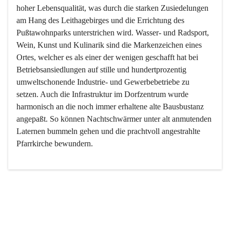
hoher Lebensqualität, was durch die starken Zusiedelungen 
am Hang des Leithagebirges und die Errichtung des 
Pußtawohnparks unterstrichen wird. Wasser- und Radsport, 
Wein, Kunst und Kulinarik sind die Markenzeichen eines 
Ortes, welcher es als einer der wenigen geschafft hat bei 
Betriebsansiedlungen auf stille und hundertprozentig 
umweltschonende Industrie- und Gewerbebetriebe zu 
setzen. Auch die Infrastruktur im Dorfzentrum wurde 
harmonisch an die noch immer erhaltene alte Bausbustanz 
angepaßt. So können Nachtschwärmer unter alt anmutenden 
Laternen bummeln gehen und die prachtvoll angestrahlte 
Pfarrkirche bewundern.

Der Weinbau dominert heute nicht mehr, ist aber integrativer 
Bestandteil der Kultur des Ortes, da man hier schon lange 
von Massenweinbau auf Qualitätsweinbau umgestellt hat. 
So ist es auch nicht verwunderlich, dass eines der historisch 
wertvollsten Gebäude die Ortsvinothek beherbergt und dass 
der Kellering ein beliebtes Ziel darstellt.
