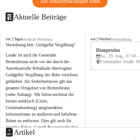
Alle Bekanntmachungen sehen
Aktuelle Beiträge
B
B
vor 2 Tagen
vor 2 Wochen
Amtliche Mitteilung
Veranstaltung
r
r
Verordnung betr. Goldgelbe Vergilbung!
e
e
Blutspenden
Leider ist auch die Gemeinde 
i
i
Sa., 29. Aug., 07:00 -
t
t
Breitenbrunn nicht vor der durch die 
e
e
Amerikanische Rebzikade übertragene 
n
n
Goldgelbe Vergilbung der Rebe verschont 
b
b
geblieben. Als Sicherheitszone gilt das 
r
r
gesamte Ortsgebiet von Breitenbrunn 
u
u
(siehe Anhang). Wir bitten nochmal die 
n
n
n
n
bereits mehrfach (Cities, 
a
a
Gemeindezeitung) ausgesendeten 
m
m
Informationen zu studieren und befallene 
N
N
Reben zu entfernen. Dies gilt auch für 
e
e
einzelne Reben. Gemäß Burgenländischen 
u
u
Artikel
Weinbaugesetz sind nicht gepflegte oder 
s
s