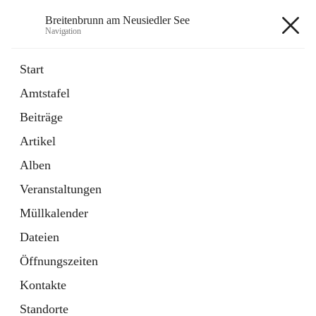
Breitenbrunn am Neusiedler See
Navigation
Breitenbrunn am Neusiedler See
Start
Amtstafel
Formulare
Beiträge
18 Schnellzugriffe
Artikel
Gemeindeservice
7 Schnellzugriffe
Alben
Veranstaltungen
+7
Müllkalender
Dateien
Öffnungszeiten
Kontakte
Hauptadresse
Standorte