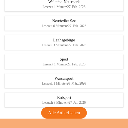
i
i
unzulässige Weingärten zu roden! Bitte 
Welterbe-Naturpark
e
e
helfen wir zusammen um unsere Winzer 
Lesezeit 1 Minute
•
27. Feb. 2026
d
d
vor den prognostizierten Ernteausfällen 
l
l
und den daraus folgenden wirtschaftlichen 
e
e
Neusiedler See
Schäden zu bewahren.
r
r
Lesezeit 6 Minuten
•
27. Feb. 2026
S
S
Verordnungen
e
e
Leithagebirge
04.08.2026
e
e
Lesezeit 3 Minuten
•
27. Feb. 2026
Maßnahmen zur Bekämpfung
der Goldgelben Vergilbung der
Sport
Rebe und der Amerikanischen
Lesezeit 1 Minute
•
27. Feb. 2026
Rebzikade
Anhang VBl. EU Nr. 18
Wassersport
_2026
Lesezeit 1 Minute
•
26. März 2026
1 Seite
•
1,4 MB
Radsport
VBl. EU Nr. 18_2026
Lesezeit 3 Minuten
•
27. Juli 2026
2 Seiten
•
2,1 MB
Alle Artikel sehen