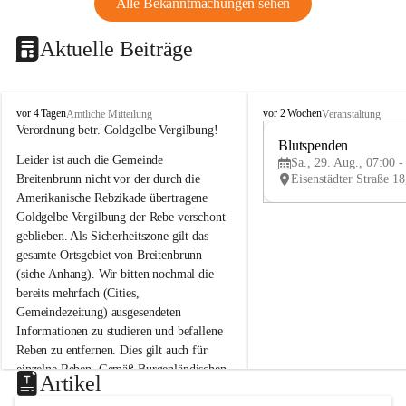
Alle Bekanntmachungen sehen
Aktuelle Beiträge
B
B
vor 4 Tagen
vor 2 Wochen
Amtliche Mitteilung
Veranstaltung
r
r
Verordnung betr. Goldgelbe Vergilbung!
e
e
Blutspenden
Leider ist auch die Gemeinde 
i
i
Sa., 29. Aug., 07:00 -
t
t
Breitenbrunn nicht vor der durch die 
e
e
Amerikanische Rebzikade übertragene 
n
n
Goldgelbe Vergilbung der Rebe verschont 
b
b
geblieben. Als Sicherheitszone gilt das 
r
r
gesamte Ortsgebiet von Breitenbrunn 
u
u
(siehe Anhang). Wir bitten nochmal die 
n
n
n
n
bereits mehrfach (Cities, 
a
a
Gemeindezeitung) ausgesendeten 
m
m
Informationen zu studieren und befallene 
N
N
Reben zu entfernen. Dies gilt auch für 
e
e
einzelne Reben. Gemäß Burgenländischen 
u
u
Artikel
Weinbaugesetz sind nicht gepflegte oder 
s
s