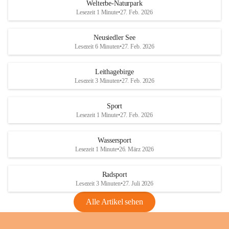
i
i
unzulässige Weingärten zu roden! Bitte 
Welterbe-Naturpark
e
e
helfen wir zusammen um unsere Winzer 
Lesezeit 1 Minute
•
27. Feb. 2026
d
d
vor den prognostizierten Ernteausfällen 
l
l
und den daraus folgenden wirtschaftlichen 
e
e
Neusiedler See
Schäden zu bewahren.
r
r
Lesezeit 6 Minuten
•
27. Feb. 2026
S
S
Verordnungen
e
e
Leithagebirge
04.08.2026
e
e
Lesezeit 3 Minuten
•
27. Feb. 2026
Maßnahmen zur Bekämpfung
der Goldgelben Vergilbung der
Sport
Rebe und der Amerikanischen
Lesezeit 1 Minute
•
27. Feb. 2026
Rebzikade
Anhang VBl. EU Nr. 18
Wassersport
_2026
Lesezeit 1 Minute
•
26. März 2026
1 Seite
•
1,4 MB
Radsport
VBl. EU Nr. 18_2026
Lesezeit 3 Minuten
•
27. Juli 2026
2 Seiten
•
2,1 MB
Alle Artikel sehen