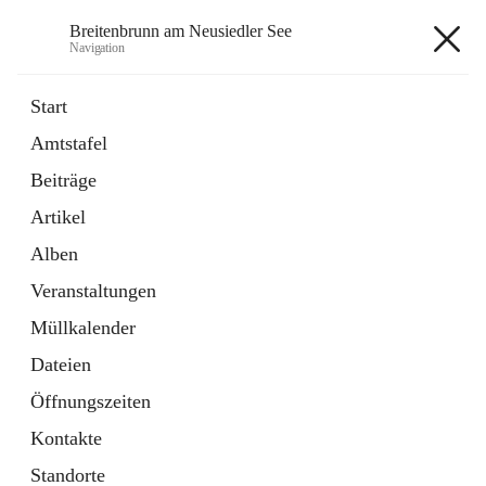
Breitenbrunn am Neusiedler See
Navigation
Breitenbrunn am Neusiedler See
Start
Amtstafel
Formulare
Beiträge
18 Schnellzugriffe
Artikel
Gemeindeservice
7 Schnellzugriffe
Alben
Veranstaltungen
+7
Müllkalender
Dateien
Öffnungszeiten
Kontakte
Hauptadresse
Standorte