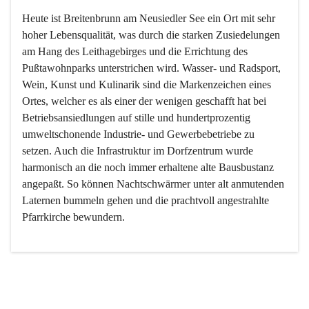
Heute ist Breitenbrunn am Neusiedler See ein Ort mit sehr 
hoher Lebensqualität, was durch die starken Zusiedelungen 
am Hang des Leithagebirges und die Errichtung des 
Pußtawohnparks unterstrichen wird. Wasser- und Radsport, 
Wein, Kunst und Kulinarik sind die Markenzeichen eines 
Ortes, welcher es als einer der wenigen geschafft hat bei 
Betriebsansiedlungen auf stille und hundertprozentig 
umweltschonende Industrie- und Gewerbebetriebe zu 
setzen. Auch die Infrastruktur im Dorfzentrum wurde 
harmonisch an die noch immer erhaltene alte Bausbustanz 
angepaßt. So können Nachtschwärmer unter alt anmutenden 
Laternen bummeln gehen und die prachtvoll angestrahlte 
Pfarrkirche bewundern.

Der Weinbau dominert heute nicht mehr, ist aber integrativer 
Bestandteil der Kultur des Ortes, da man hier schon lange 
von Massenweinbau auf Qualitätsweinbau umgestellt hat. 
So ist es auch nicht verwunderlich, dass eines der historisch 