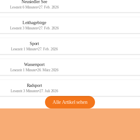
e
e
Neusiedler See
r
r
Lesezeit 6 Minuten
•
27. Feb. 2026
S
S
e
e
Leithagebirge
e
e
Lesezeit 3 Minuten
•
27. Feb. 2026
Sport
Lesezeit 1 Minute
•
27. Feb. 2026
Wassersport
Lesezeit 1 Minute
•
26. März 2026
Radsport
Lesezeit 3 Minuten
•
27. Juli 2026
Alle Artikel sehen