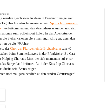
Jubiläum
 wurden gleich zwei Jubiläen in Breitenbrunn gefeiert: 
 Tag über konnten Interessierte beim 
Sportschützenverein 
nn
 vorbeikommen und das Vereinshaus erkunden und sich 
mationen zum Schießsport holen. In den Abendstunden 
nn die Steirerkanonen die Stimmung richtig an, denn den 
 nun bereits 70 Jahre!
rte der 
Chor der Pfarrgemeinde Breitenbrunn
 sein 40-
estehen beim Sommerkonzert in der Pfarrkirche. Zu Gast 
er Kolping Chor aus Linz, der sich momentan auf einer 
h das Burgenland befindet. Auch der Kids Pop Chor aus 
n durfte sein Bestes zeigen.
ieren nochmal ganz herzlich zu den runden Geburtstagen!