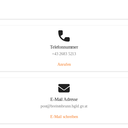
Eisenstädterstraße 18, 7091 Breitenbrunn am Neusiedler See, AUT
Auf Karte ansehen
Telefonnummer
+43 2683 5213
Anrufen
E-Mail Adresse
post@breitenbrunn.bgld.gv.at
E-Mail schreiben