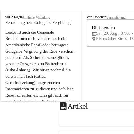
B
B
vor 2 Tagen
vor 2 Wochen
Amtliche Mitteilung
Veranstaltung
r
r
Verordnung betr. Goldgelbe Vergilbung!
e
e
Blutspenden
Leider ist auch die Gemeinde 
i
i
Sa., 29. Aug., 07:00 -
t
t
Breitenbrunn nicht vor der durch die 
e
e
Amerikanische Rebzikade übertragene 
n
n
Goldgelbe Vergilbung der Rebe verschont 
b
b
geblieben. Als Sicherheitszone gilt das 
r
r
gesamte Ortsgebiet von Breitenbrunn 
u
u
(siehe Anhang). Wir bitten nochmal die 
n
n
n
n
bereits mehrfach (Cities, 
a
a
Gemeindezeitung) ausgesendeten 
m
m
Informationen zu studieren und befallene 
N
N
Reben zu entfernen. Dies gilt auch für 
e
e
einzelne Reben. Gemäß Burgenländischen 
u
u
Artikel
Weinbaugesetz sind nicht gepflegte oder 
s
s
i
i
unzulässige Weingärten zu roden! Bitte 
e
e
helfen wir zusammen um unsere Winzer 
d
d
vor den prognostizierten Ernteausfällen 
l
l
und den daraus folgenden wirtschaftlichen 