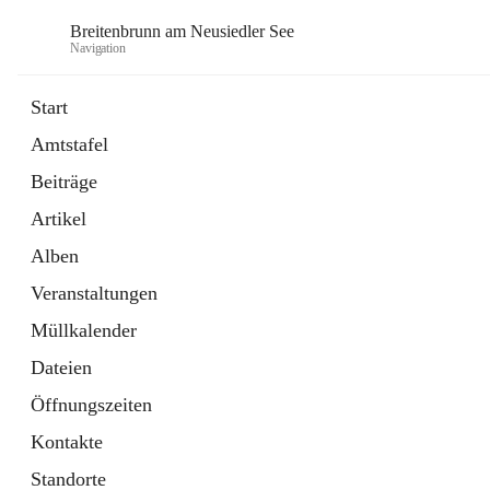
Breitenbrunn am Neusiedler See
Navigation
Start
Amtstafel
Formulare
Beiträge
18 Schnellzugriffe
Artikel
Gemeindeservice
7 Schnellzugriffe
Alben
Veranstaltungen
Müllkalender
Dateien
Öffnungszeiten
Kontakte
Standorte