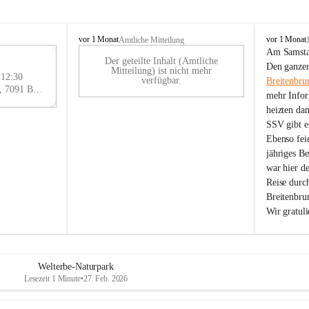
B
B
vor 1 Monat
vor 1 Monat
Amtliche Mitteilung
r
r
Am Samstag
Der geteilte Inhalt (Amtliche
e
e
29
Den ganzen
Mitteilung) ist nicht mehr
i
i
 12:30
AU
verfügbar.
Breitenbru
t
t
Eisenstädter Straße 18, 7091 Breitenbrunn am Neusiedler See, AUT
G
mehr Infor
e
e
heizten da
n
n
SSV gibt es
b
b
r
r
Ebenso feie
u
u
jähriges B
n
n
war hier d
n
n
Reise durc
a
a
Breitenbrun
m
m
Wir gratul
N
N
e
e
u
u
s
s
i
i
Welterbe-Naturpark
e
e
Lesezeit 1 Minute
•
27. Feb. 2026
d
d
l
l