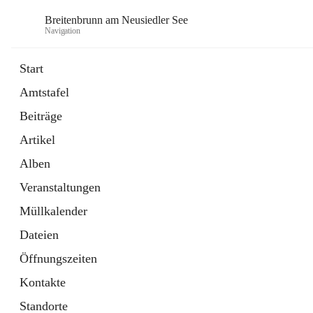
Breitenbrunn am Neusiedler See
Navigation
Start
Amtstafel
Formulare
Beiträge
18 Schnellzugriffe
Artikel
Gemeindeservice
7 Schnellzugriffe
Alben
Veranstaltungen
Müllkalender
Dateien
Öffnungszeiten
Kontakte
Standorte