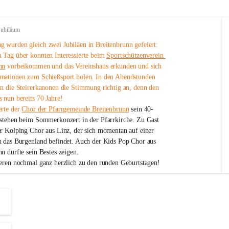
Jubiläum
 wurden gleich zwei Jubiläen in Breitenbrunn gefeiert: 
 Tag über konnten Interessierte beim 
Sportschützenverein 
nn
 vorbeikommen und das Vereinshaus erkunden und sich 
mationen zum Schießsport holen. In den Abendstunden 
nn die Steirerkanonen die Stimmung richtig an, denn den 
 nun bereits 70 Jahre!
rte der 
Chor der Pfarrgemeinde Breitenbrunn
 sein 40-
estehen beim Sommerkonzert in der Pfarrkirche. Zu Gast 
er Kolping Chor aus Linz, der sich momentan auf einer 
h das Burgenland befindet. Auch der Kids Pop Chor aus 
n durfte sein Bestes zeigen.
ieren nochmal ganz herzlich zu den runden Geburtstagen!