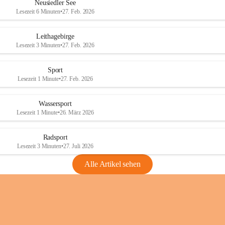
e
e
Neusiedler See
r
r
Lesezeit 6 Minuten
•
27. Feb. 2026
S
S
e
e
Leithagebirge
e
e
Lesezeit 3 Minuten
•
27. Feb. 2026
Sport
Lesezeit 1 Minute
•
27. Feb. 2026
Wassersport
Lesezeit 1 Minute
•
26. März 2026
Radsport
Lesezeit 3 Minuten
•
27. Juli 2026
Alle Artikel sehen