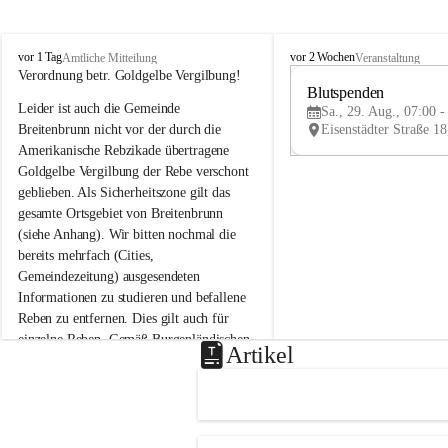
B
B
vor 1 Tag
vor 2 Wochen
Amtliche Mitteilung
Veranstaltung
r
r
Verordnung betr. Goldgelbe Vergilbung!
e
e
Blutspenden
Leider ist auch die Gemeinde 
i
i
Sa., 29. Aug., 07:00 -
t
t
Breitenbrunn nicht vor der durch die 
e
e
Amerikanische Rebzikade übertragene 
n
n
Goldgelbe Vergilbung der Rebe verschont 
b
b
geblieben. Als Sicherheitszone gilt das 
r
r
gesamte Ortsgebiet von Breitenbrunn 
u
u
(siehe Anhang). Wir bitten nochmal die 
n
n
n
n
bereits mehrfach (Cities, 
a
a
Gemeindezeitung) ausgesendeten 
m
m
Informationen zu studieren und befallene 
N
N
Reben zu entfernen. Dies gilt auch für 
e
e
einzelne Reben. Gemäß Burgenländischen 
u
u
Artikel
Weinbaugesetz sind nicht gepflegte oder 
s
s
i
i
unzulässige Weingärten zu roden! Bitte 
e
e
helfen wir zusammen um unsere Winzer 
d
d
vor den prognostizierten Ernteausfällen 
l
l
und den daraus folgenden wirtschaftlichen 