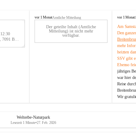
B
B
vor 1 Monat
vor 1 Monat
Amtliche Mitteilung
r
r
Am Samstag
Der geteilte Inhalt (Amtliche
e
e
29
Mitteilung) ist nicht mehr
Den ganzen
i
i
 12:30
AU
verfügbar.
t
t
Eisenstädter Straße 18, 7091 Breitenbrunn am Neusiedler See, AUT
Breitenbru
G
e
e
mehr Infor
n
n
heizten da
b
b
SSV gibt es
r
r
Ebenso feie
u
u
jähriges B
n
n
n
n
war hier d
a
a
Reise durc
m
m
Breitenbrun
N
N
Wir gratul
e
e
u
u
s
s
i
i
Welterbe-Naturpark
e
e
Lesezeit 1 Minute
•
27. Feb. 2026
d
d
l
l