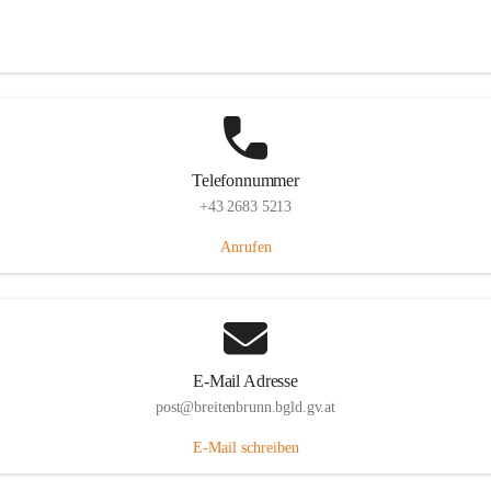
Eisenstädterstraße 18, 7091 Breitenbrunn am Neusiedler See, AUT
Auf Karte ansehen
Telefonnummer
+43 2683 5213
Anrufen
E-Mail Adresse
post@breitenbrunn.bgld.gv.at
E-Mail schreiben