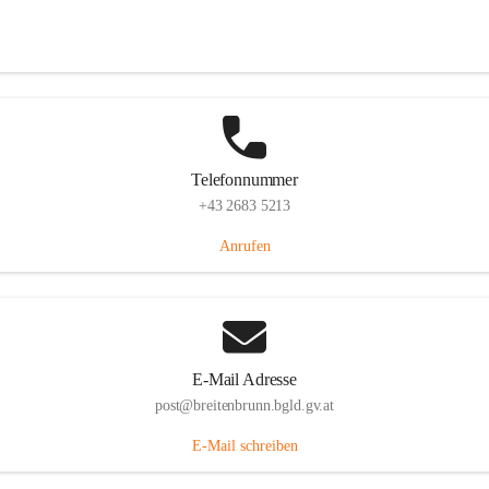
Eisenstädterstraße 18, 7091 Breitenbrunn am Neusiedler See, AUT
Auf Karte ansehen
Telefonnummer
+43 2683 5213
Anrufen
E-Mail Adresse
post@breitenbrunn.bgld.gv.at
E-Mail schreiben