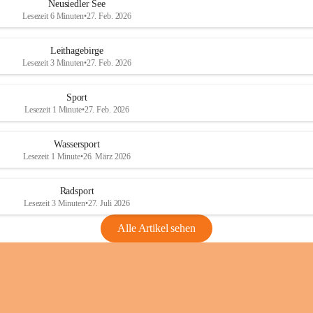
e
e
Neusiedler See
r
r
Lesezeit 6 Minuten
•
27. Feb. 2026
S
S
e
e
Leithagebirge
e
e
Lesezeit 3 Minuten
•
27. Feb. 2026
Sport
Lesezeit 1 Minute
•
27. Feb. 2026
Wassersport
Lesezeit 1 Minute
•
26. März 2026
Radsport
Lesezeit 3 Minuten
•
27. Juli 2026
Alle Artikel sehen