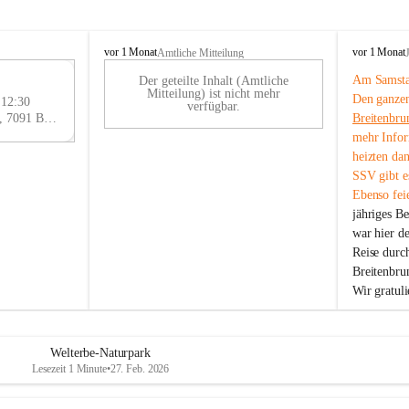
B
B
vor 1 Monat
vor 1 Monat
Amtliche Mitteilung
r
r
Am Samstag
Der geteilte Inhalt (Amtliche
e
e
29
Mitteilung) ist nicht mehr
Den ganzen
i
i
 12:30
AU
verfügbar.
t
t
Eisenstädter Straße 18, 7091 Breitenbrunn am Neusiedler See, AUT
Breitenbru
G
e
e
mehr Infor
n
n
heizten da
b
b
SSV gibt es
r
r
Ebenso feie
u
u
jähriges B
n
n
n
n
war hier d
a
a
Reise durc
m
m
Breitenbrun
N
N
Wir gratul
e
e
u
u
s
s
i
i
Welterbe-Naturpark
e
e
Lesezeit 1 Minute
•
27. Feb. 2026
d
d
l
l