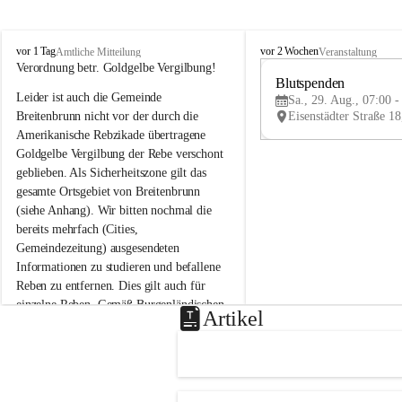
B
B
vor 1 Tag
vor 2 Wochen
Amtliche Mitteilung
Veranstaltung
r
r
Verordnung betr. Goldgelbe Vergilbung!
e
e
Blutspenden
Leider ist auch die Gemeinde 
i
i
Sa., 29. Aug., 07:00 -
t
t
Breitenbrunn nicht vor der durch die 
e
e
Amerikanische Rebzikade übertragene 
n
n
Goldgelbe Vergilbung der Rebe verschont 
b
b
geblieben. Als Sicherheitszone gilt das 
r
r
gesamte Ortsgebiet von Breitenbrunn 
u
u
(siehe Anhang). Wir bitten nochmal die 
n
n
n
n
bereits mehrfach (Cities, 
a
a
Gemeindezeitung) ausgesendeten 
m
m
Informationen zu studieren und befallene 
N
N
Reben zu entfernen. Dies gilt auch für 
e
e
einzelne Reben. Gemäß Burgenländischen 
u
u
Artikel
Weinbaugesetz sind nicht gepflegte oder 
s
s
i
i
unzulässige Weingärten zu roden! Bitte 
e
e
helfen wir zusammen um unsere Winzer 
d
d
vor den prognostizierten Ernteausfällen 
l
l
und den daraus folgenden wirtschaftlichen 