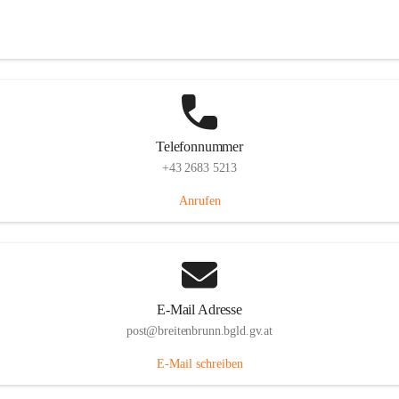
Eisenstädterstraße 18, 7091 Breitenbrunn am Neusiedler See, AUT
Auf Karte ansehen
Telefonnummer
+43 2683 5213
Anrufen
E-Mail Adresse
post@breitenbrunn.bgld.gv.at
E-Mail schreiben