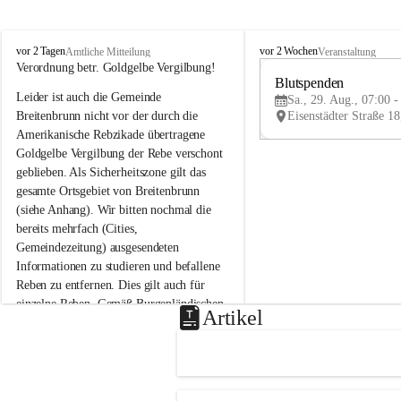
B
B
vor 2 Tagen
vor 2 Wochen
Amtliche Mitteilung
Veranstaltung
r
r
Verordnung betr. Goldgelbe Vergilbung!
e
e
Blutspenden
Leider ist auch die Gemeinde 
i
i
Sa., 29. Aug., 07:00 -
t
t
Breitenbrunn nicht vor der durch die 
e
e
Amerikanische Rebzikade übertragene 
n
n
Goldgelbe Vergilbung der Rebe verschont 
b
b
geblieben. Als Sicherheitszone gilt das 
r
r
gesamte Ortsgebiet von Breitenbrunn 
u
u
(siehe Anhang). Wir bitten nochmal die 
n
n
n
n
bereits mehrfach (Cities, 
a
a
Gemeindezeitung) ausgesendeten 
m
m
Informationen zu studieren und befallene 
N
N
Reben zu entfernen. Dies gilt auch für 
e
e
einzelne Reben. Gemäß Burgenländischen 
u
u
Artikel
Weinbaugesetz sind nicht gepflegte oder 
s
s
i
i
unzulässige Weingärten zu roden! Bitte 
e
e
helfen wir zusammen um unsere Winzer 
d
d
vor den prognostizierten Ernteausfällen 
l
l
und den daraus folgenden wirtschaftlichen 