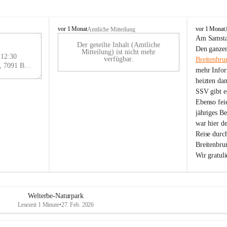
B
B
vor 1 Monat
vor 1 Monat
Amtliche Mitteilung
r
r
Am Samstag
Der geteilte Inhalt (Amtliche
e
e
29
Den ganzen
Mitteilung) ist nicht mehr
i
i
 12:30
AU
verfügbar.
Breitenbru
t
t
Eisenstädter Straße 18, 7091 Breitenbrunn am Neusiedler See, AUT
G
mehr Infor
e
e
heizten da
n
n
SSV gibt es
b
b
r
r
Ebenso feie
u
u
jähriges B
n
n
war hier d
n
n
Reise durc
a
a
Breitenbrun
m
m
Wir gratul
N
N
e
e
u
u
s
s
i
i
Welterbe-Naturpark
e
e
Lesezeit 1 Minute
•
27. Feb. 2026
d
d
l
l