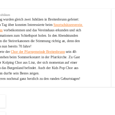
Jubiläum
 wurden gleich zwei Jubiläen in Breitenbrunn gefeiert: 
 Tag über konnten Interessierte beim 
Sportschützenverein 
nn
 vorbeikommen und das Vereinshaus erkunden und sich 
mationen zum Schießsport holen. In den Abendstunden 
nn die Steirerkanonen die Stimmung richtig an, denn den 
 nun bereits 70 Jahre!
rte der 
Chor der Pfarrgemeinde Breitenbrunn
 sein 40-
estehen beim Sommerkonzert in der Pfarrkirche. Zu Gast 
er Kolping Chor aus Linz, der sich momentan auf einer 
h das Burgenland befindet. Auch der Kids Pop Chor aus 
n durfte sein Bestes zeigen.
ieren nochmal ganz herzlich zu den runden Geburtstagen!