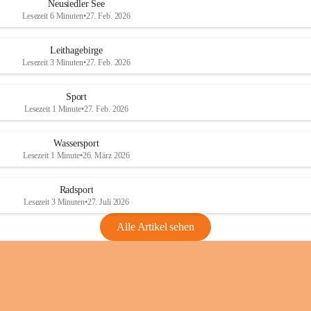
e
e
Neusiedler See
r
r
Lesezeit 6 Minuten
•
27. Feb. 2026
S
S
e
e
Leithagebirge
e
e
Lesezeit 3 Minuten
•
27. Feb. 2026
Sport
Lesezeit 1 Minute
•
27. Feb. 2026
Wassersport
Lesezeit 1 Minute
•
26. März 2026
Radsport
Lesezeit 3 Minuten
•
27. Juli 2026
Alle Artikel sehen