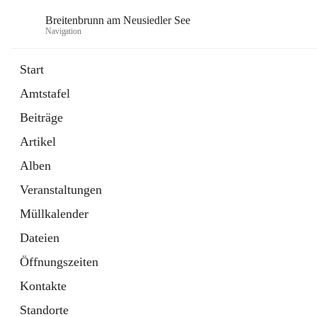
Breitenbrunn am Neusiedler See
Navigation
Start
Amtstafel
Formulare
Beiträge
18 Schnellzugriffe
Artikel
Gemeindeservice
7 Schnellzugriffe
Alben
Veranstaltungen
Müllkalender
Dateien
Öffnungszeiten
Kontakte
Standorte