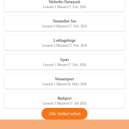
i
i
unzulässige Weingärten zu roden! Bitte 
Welterbe-Naturpark
e
e
helfen wir zusammen um unsere Winzer 
Lesezeit 1 Minute
•
27. Feb. 2026
d
d
vor den prognostizierten Ernteausfällen 
l
l
und den daraus folgenden wirtschaftlichen 
e
e
Neusiedler See
Schäden zu bewahren.
r
r
Lesezeit 6 Minuten
•
27. Feb. 2026
S
S
Verordnungen
e
e
Leithagebirge
04.08.2026
e
e
Lesezeit 3 Minuten
•
27. Feb. 2026
Maßnahmen zur Bekämpfung
der Goldgelben Vergilbung der
Sport
Rebe und der Amerikanischen
Lesezeit 1 Minute
•
27. Feb. 2026
Rebzikade
Anhang VBl. EU Nr. 18
Wassersport
_2026
Lesezeit 1 Minute
•
26. März 2026
1 Seite
•
1,4 MB
Radsport
VBl. EU Nr. 18_2026
Lesezeit 3 Minuten
•
27. Juli 2026
2 Seiten
•
2,1 MB
Alle Artikel sehen