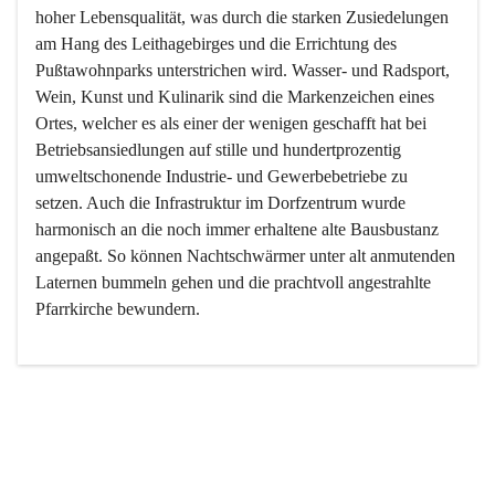
hoher Lebensqualität, was durch die starken Zusiedelungen 
am Hang des Leithagebirges und die Errichtung des 
Pußtawohnparks unterstrichen wird. Wasser- und Radsport, 
Wein, Kunst und Kulinarik sind die Markenzeichen eines 
Ortes, welcher es als einer der wenigen geschafft hat bei 
Betriebsansiedlungen auf stille und hundertprozentig 
umweltschonende Industrie- und Gewerbebetriebe zu 
setzen. Auch die Infrastruktur im Dorfzentrum wurde 
harmonisch an die noch immer erhaltene alte Bausbustanz 
angepaßt. So können Nachtschwärmer unter alt anmutenden 
Laternen bummeln gehen und die prachtvoll angestrahlte 
Pfarrkirche bewundern.

Der Weinbau dominert heute nicht mehr, ist aber integrativer 
Bestandteil der Kultur des Ortes, da man hier schon lange 
von Massenweinbau auf Qualitätsweinbau umgestellt hat. 
So ist es auch nicht verwunderlich, dass eines der historisch 
wertvollsten Gebäude die Ortsvinothek beherbergt und dass 
der Kellering ein beliebtes Ziel darstellt.
