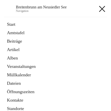
Breitenbrunn am Neusiedler See
Navigation
Breitenbrunn am Neusiedler See
Start
Amtstafel
Formulare
Beiträge
18 Schnellzugriffe
Artikel
Gemeindeservice
7 Schnellzugriffe
Alben
Veranstaltungen
+7
Müllkalender
Dateien
Öffnungszeiten
Kontakte
Hauptadresse
Standorte