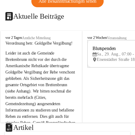
Alle Bekanntmachungen sehen
Aktuelle Beiträge
B
B
vor 2 Tagen
vor 2 Wochen
Amtliche Mitteilung
Veranstaltung
r
r
Verordnung betr. Goldgelbe Vergilbung!
e
e
Blutspenden
Leider ist auch die Gemeinde 
i
i
Sa., 29. Aug., 07:00 -
t
t
Breitenbrunn nicht vor der durch die 
e
e
Amerikanische Rebzikade übertragene 
n
n
Goldgelbe Vergilbung der Rebe verschont 
b
b
geblieben. Als Sicherheitszone gilt das 
r
r
gesamte Ortsgebiet von Breitenbrunn 
u
u
(siehe Anhang). Wir bitten nochmal die 
n
n
n
n
bereits mehrfach (Cities, 
a
a
Gemeindezeitung) ausgesendeten 
m
m
Informationen zu studieren und befallene 
N
N
Reben zu entfernen. Dies gilt auch für 
e
e
einzelne Reben. Gemäß Burgenländischen 
u
u
Artikel
Weinbaugesetz sind nicht gepflegte oder 
s
s