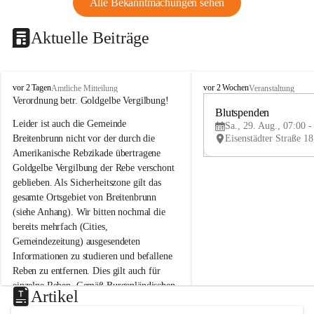
Alle Bekanntmachungen sehen
Aktuelle Beiträge
B
B
vor 2 Tagen
vor 2 Wochen
Amtliche Mitteilung
Veranstaltung
r
r
Verordnung betr. Goldgelbe Vergilbung!
e
e
Blutspenden
Leider ist auch die Gemeinde 
i
i
Sa., 29. Aug., 07:00 -
t
t
Breitenbrunn nicht vor der durch die 
e
e
Amerikanische Rebzikade übertragene 
n
n
Goldgelbe Vergilbung der Rebe verschont 
b
b
geblieben. Als Sicherheitszone gilt das 
r
r
gesamte Ortsgebiet von Breitenbrunn 
u
u
(siehe Anhang). Wir bitten nochmal die 
n
n
n
n
bereits mehrfach (Cities, 
a
a
Gemeindezeitung) ausgesendeten 
m
m
Informationen zu studieren und befallene 
N
N
Reben zu entfernen. Dies gilt auch für 
e
e
einzelne Reben. Gemäß Burgenländischen 
u
u
Artikel
Weinbaugesetz sind nicht gepflegte oder 
s
s