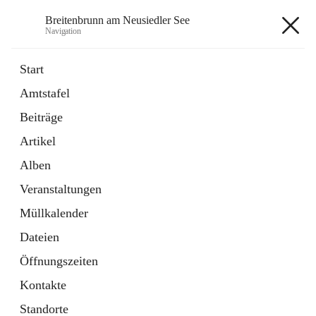
Breitenbrunn am Neusiedler See
Navigation
Breitenbrunn am Neusiedler See
Start
Amtstafel
Formulare
Beiträge
18 Schnellzugriffe
Artikel
Gemeindeservice
7 Schnellzugriffe
Alben
Veranstaltungen
+7
Müllkalender
Dateien
Öffnungszeiten
Kontakte
Hauptadresse
Standorte