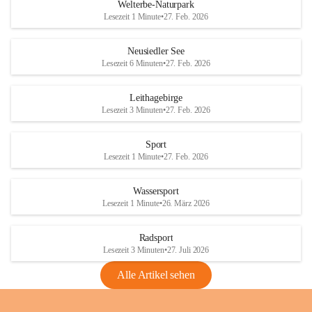
i
i
unzulässige Weingärten zu roden! Bitte 
Welterbe-Naturpark
e
e
helfen wir zusammen um unsere Winzer 
Lesezeit 1 Minute
•
27. Feb. 2026
d
d
vor den prognostizierten Ernteausfällen 
l
l
und den daraus folgenden wirtschaftlichen 
e
e
Neusiedler See
Schäden zu bewahren.
r
r
Lesezeit 6 Minuten
•
27. Feb. 2026
S
S
Verordnungen
e
e
Leithagebirge
04.08.2026
e
e
Lesezeit 3 Minuten
•
27. Feb. 2026
Maßnahmen zur Bekämpfung
der Goldgelben Vergilbung der
Sport
Rebe und der Amerikanischen
Lesezeit 1 Minute
•
27. Feb. 2026
Rebzikade
Anhang VBl. EU Nr. 18
Wassersport
_2026
Lesezeit 1 Minute
•
26. März 2026
1 Seite
•
1,4 MB
Radsport
VBl. EU Nr. 18_2026
Lesezeit 3 Minuten
•
27. Juli 2026
2 Seiten
•
2,1 MB
Alle Artikel sehen