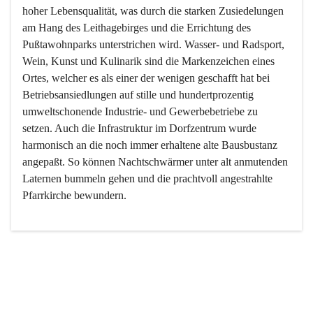
hoher Lebensqualität, was durch die starken Zusiedelungen 
am Hang des Leithagebirges und die Errichtung des 
Pußtawohnparks unterstrichen wird. Wasser- und Radsport, 
Wein, Kunst und Kulinarik sind die Markenzeichen eines 
Ortes, welcher es als einer der wenigen geschafft hat bei 
Betriebsansiedlungen auf stille und hundertprozentig 
umweltschonende Industrie- und Gewerbebetriebe zu 
setzen. Auch die Infrastruktur im Dorfzentrum wurde 
harmonisch an die noch immer erhaltene alte Bausbustanz 
angepaßt. So können Nachtschwärmer unter alt anmutenden 
Laternen bummeln gehen und die prachtvoll angestrahlte 
Pfarrkirche bewundern.

Der Weinbau dominert heute nicht mehr, ist aber integrativer 
Bestandteil der Kultur des Ortes, da man hier schon lange 
von Massenweinbau auf Qualitätsweinbau umgestellt hat. 
So ist es auch nicht verwunderlich, dass eines der historisch 
wertvollsten Gebäude die Ortsvinothek beherbergt und dass 
der Kellering ein beliebtes Ziel darstellt.
