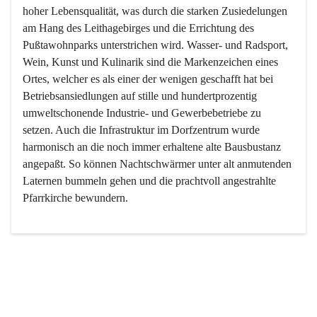
hoher Lebensqualität, was durch die starken Zusiedelungen 
am Hang des Leithagebirges und die Errichtung des 
Pußtawohnparks unterstrichen wird. Wasser- und Radsport, 
Wein, Kunst und Kulinarik sind die Markenzeichen eines 
Ortes, welcher es als einer der wenigen geschafft hat bei 
Betriebsansiedlungen auf stille und hundertprozentig 
umweltschonende Industrie- und Gewerbebetriebe zu 
setzen. Auch die Infrastruktur im Dorfzentrum wurde 
harmonisch an die noch immer erhaltene alte Bausbustanz 
angepaßt. So können Nachtschwärmer unter alt anmutenden 
Laternen bummeln gehen und die prachtvoll angestrahlte 
Pfarrkirche bewundern.

Der Weinbau dominert heute nicht mehr, ist aber integrativer 
Bestandteil der Kultur des Ortes, da man hier schon lange 
von Massenweinbau auf Qualitätsweinbau umgestellt hat. 
So ist es auch nicht verwunderlich, dass eines der historisch 
wertvollsten Gebäude die Ortsvinothek beherbergt und dass 
der Kellering ein beliebtes Ziel darstellt.
