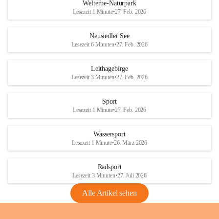
i
i
unzulässige Weingärten zu roden! Bitte 
Welterbe-Naturpark
e
e
helfen wir zusammen um unsere Winzer 
Lesezeit 1 Minute
•
27. Feb. 2026
d
d
vor den prognostizierten Ernteausfällen 
l
l
und den daraus folgenden wirtschaftlichen 
e
e
Neusiedler See
Schäden zu bewahren.
r
r
Lesezeit 6 Minuten
•
27. Feb. 2026
S
S
Verordnungen
e
e
Leithagebirge
04.08.2026
e
e
Lesezeit 3 Minuten
•
27. Feb. 2026
Maßnahmen zur Bekämpfung
der Goldgelben Vergilbung der
Sport
Rebe und der Amerikanischen
Lesezeit 1 Minute
•
27. Feb. 2026
Rebzikade
Anhang VBl. EU Nr. 18
Wassersport
_2026
Lesezeit 1 Minute
•
26. März 2026
1 Seite
•
1,4 MB
Radsport
VBl. EU Nr. 18_2026
Lesezeit 3 Minuten
•
27. Juli 2026
2 Seiten
•
2,1 MB
Alle Artikel sehen