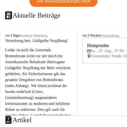
Alle Bekanntmachungen sehen
Aktuelle Beiträge
B
B
vor 2 Tagen
vor 2 Wochen
Amtliche Mitteilung
Veranstaltung
r
r
Verordnung betr. Goldgelbe Vergilbung!
e
e
Blutspenden
Leider ist auch die Gemeinde 
i
i
Sa., 29. Aug., 07:00 -
t
t
Breitenbrunn nicht vor der durch die 
e
e
Amerikanische Rebzikade übertragene 
n
n
Goldgelbe Vergilbung der Rebe verschont 
b
b
geblieben. Als Sicherheitszone gilt das 
r
r
gesamte Ortsgebiet von Breitenbrunn 
u
u
(siehe Anhang). Wir bitten nochmal die 
n
n
n
n
bereits mehrfach (Cities, 
a
a
Gemeindezeitung) ausgesendeten 
m
m
Informationen zu studieren und befallene 
N
N
Reben zu entfernen. Dies gilt auch für 
e
e
einzelne Reben. Gemäß Burgenländischen 
u
u
Artikel
Weinbaugesetz sind nicht gepflegte oder 
s
s