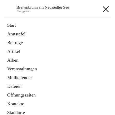
Breitenbrunn am Neusiedler See
Navigation
Breitenbrunn am Neusiedler See
Start
Amtstafel
Formulare
Beiträge
18 Schnellzugriffe
Artikel
Gemeindeservice
7 Schnellzugriffe
Alben
Veranstaltungen
+7
Müllkalender
Dateien
Öffnungszeiten
Kontakte
Hauptadresse
Standorte