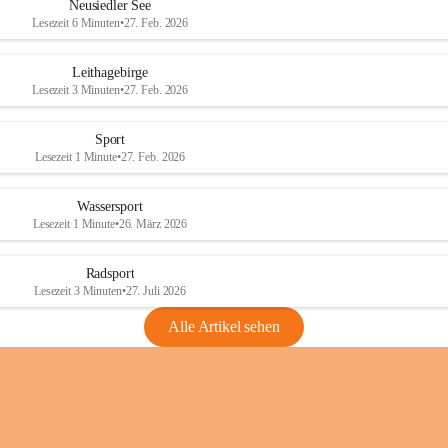
e
e
Neusiedler See
r
r
Lesezeit 6 Minuten
•
27. Feb. 2026
S
S
e
e
Leithagebirge
e
e
Lesezeit 3 Minuten
•
27. Feb. 2026
Sport
Lesezeit 1 Minute
•
27. Feb. 2026
Wassersport
Lesezeit 1 Minute
•
26. März 2026
Radsport
Lesezeit 3 Minuten
•
27. Juli 2026
Alle Artikel sehen