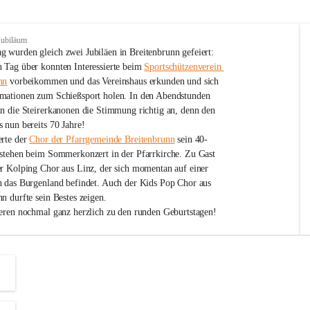
Jubiläum
 wurden gleich zwei Jubiläen in Breitenbrunn gefeiert: 
 Tag über konnten Interessierte beim 
Sportschützenverein 
nn
 vorbeikommen und das Vereinshaus erkunden und sich 
mationen zum Schießsport holen. In den Abendstunden 
nn die Steirerkanonen die Stimmung richtig an, denn den 
 nun bereits 70 Jahre!
rte der 
Chor der Pfarrgemeinde Breitenbrunn
 sein 40-
estehen beim Sommerkonzert in der Pfarrkirche. Zu Gast 
er Kolping Chor aus Linz, der sich momentan auf einer 
h das Burgenland befindet. Auch der Kids Pop Chor aus 
n durfte sein Bestes zeigen.
ieren nochmal ganz herzlich zu den runden Geburtstagen!