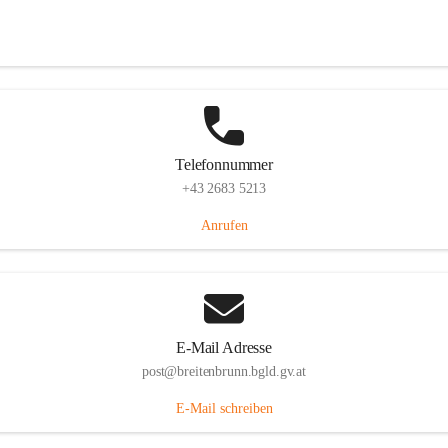
Eisenstädterstraße 18, 7091 Breitenbrunn am Neusiedler See, AUT
Auf Karte ansehen
Telefonnummer
+43 2683 5213
Anrufen
E-Mail Adresse
post@breitenbrunn.bgld.gv.at
E-Mail schreiben