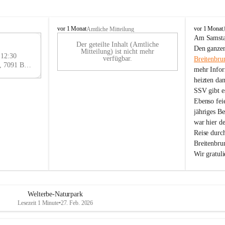
B
B
vor 1 Monat
vor 1 Monat
Amtliche Mitteilung
r
r
Am Samstag
Der geteilte Inhalt (Amtliche
e
e
29
Den ganzen
Mitteilung) ist nicht mehr
i
i
 12:30
AU
verfügbar.
Breitenbru
t
t
Eisenstädter Straße 18, 7091 Breitenbrunn am Neusiedler See, AUT
G
mehr Infor
e
e
heizten da
n
n
SSV gibt es
b
b
r
r
Ebenso feie
u
u
jähriges B
n
n
war hier d
n
n
Reise durc
a
a
Breitenbrun
m
m
Wir gratul
N
N
e
e
u
u
s
s
i
i
Welterbe-Naturpark
e
e
Lesezeit 1 Minute
•
27. Feb. 2026
d
d
l
l