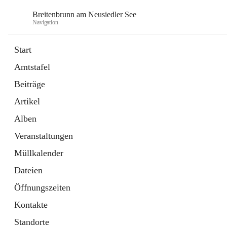
Breitenbrunn am Neusiedler See
Navigation
Start
Amtstafel
Formulare
Beiträge
18 Schnellzugriffe
Artikel
Gemeindeservice
7 Schnellzugriffe
Alben
Veranstaltungen
Müllkalender
Dateien
Öffnungszeiten
Kontakte
Standorte