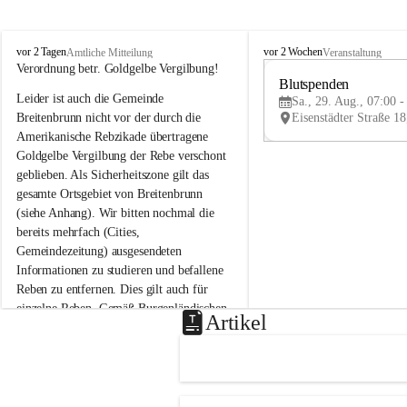
B
B
vor 2 Tagen
vor 2 Wochen
Amtliche Mitteilung
Veranstaltung
r
r
Verordnung betr. Goldgelbe Vergilbung!
e
e
Blutspenden
Leider ist auch die Gemeinde 
i
i
Sa., 29. Aug., 07:00 -
t
t
Breitenbrunn nicht vor der durch die 
e
e
Amerikanische Rebzikade übertragene 
n
n
Goldgelbe Vergilbung der Rebe verschont 
b
b
geblieben. Als Sicherheitszone gilt das 
r
r
gesamte Ortsgebiet von Breitenbrunn 
u
u
(siehe Anhang). Wir bitten nochmal die 
n
n
n
n
bereits mehrfach (Cities, 
a
a
Gemeindezeitung) ausgesendeten 
m
m
Informationen zu studieren und befallene 
N
N
Reben zu entfernen. Dies gilt auch für 
e
e
einzelne Reben. Gemäß Burgenländischen 
u
u
Artikel
Weinbaugesetz sind nicht gepflegte oder 
s
s
i
i
unzulässige Weingärten zu roden! Bitte 
e
e
helfen wir zusammen um unsere Winzer 
d
d
vor den prognostizierten Ernteausfällen 
l
l
und den daraus folgenden wirtschaftlichen 