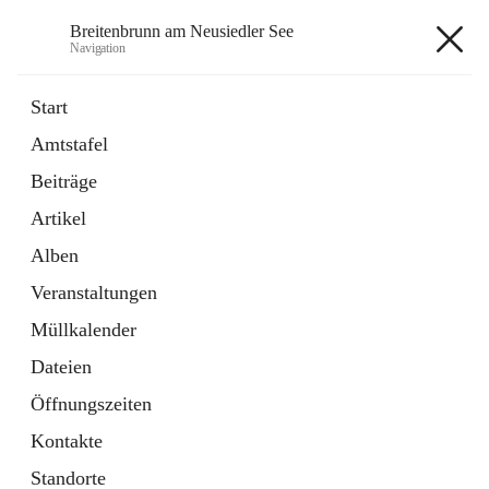
Breitenbrunn am Neusiedler See
Navigation
Breitenbrunn am Neusiedler See
Start
Amtstafel
Formulare
Beiträge
18 Schnellzugriffe
Artikel
Gemeindeservice
7 Schnellzugriffe
Alben
Veranstaltungen
+7
Müllkalender
Dateien
Öffnungszeiten
Kontakte
Hauptadresse
Standorte