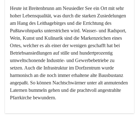
Heute ist Breitenbrunn am Neusiedler See ein Ort mit sehr 
hoher Lebensqualität, was durch die starken Zusiedelungen 
am Hang des Leithagebirges und die Errichtung des 
Pußtawohnparks unterstrichen wird. Wasser- und Radsport, 
Wein, Kunst und Kulinarik sind die Markenzeichen eines 
Ortes, welcher es als einer der wenigen geschafft hat bei 
Betriebsansiedlungen auf stille und hundertprozentig 
umweltschonende Industrie- und Gewerbebetriebe zu 
setzen. Auch die Infrastruktur im Dorfzentrum wurde 
harmonisch an die noch immer erhaltene alte Bausbustanz 
angepaßt. So können Nachtschwärmer unter alt anmutenden 
Laternen bummeln gehen und die prachtvoll angestrahlte 
Pfarrkirche bewundern.

Der Weinbau dominert heute nicht mehr, ist aber integrativer 
Bestandteil der Kultur des Ortes, da man hier schon lange 
von Massenweinbau auf Qualitätsweinbau umgestellt hat. 
So ist es auch nicht verwunderlich, dass eines der historisch 