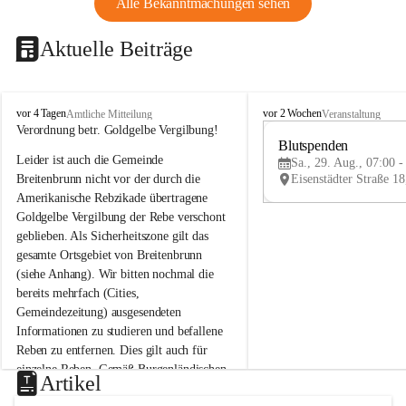
Alle Bekanntmachungen sehen
Aktuelle Beiträge
B
B
vor 4 Tagen
vor 2 Wochen
Amtliche Mitteilung
Veranstaltung
r
r
Verordnung betr. Goldgelbe Vergilbung!
e
e
Blutspenden
Leider ist auch die Gemeinde 
i
i
Sa., 29. Aug., 07:00 -
t
t
Breitenbrunn nicht vor der durch die 
e
e
Amerikanische Rebzikade übertragene 
n
n
Goldgelbe Vergilbung der Rebe verschont 
b
b
geblieben. Als Sicherheitszone gilt das 
r
r
gesamte Ortsgebiet von Breitenbrunn 
u
u
(siehe Anhang). Wir bitten nochmal die 
n
n
n
n
bereits mehrfach (Cities, 
a
a
Gemeindezeitung) ausgesendeten 
m
m
Informationen zu studieren und befallene 
N
N
Reben zu entfernen. Dies gilt auch für 
e
e
einzelne Reben. Gemäß Burgenländischen 
u
u
Artikel
Weinbaugesetz sind nicht gepflegte oder 
s
s