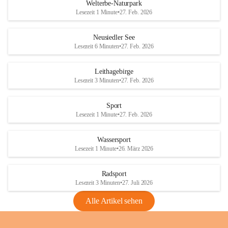
i
i
unzulässige Weingärten zu roden! Bitte 
Welterbe-Naturpark
e
e
helfen wir zusammen um unsere Winzer 
Lesezeit 1 Minute
•
27. Feb. 2026
d
d
vor den prognostizierten Ernteausfällen 
l
l
und den daraus folgenden wirtschaftlichen 
e
e
Neusiedler See
Schäden zu bewahren.
r
r
Lesezeit 6 Minuten
•
27. Feb. 2026
S
S
Verordnungen
e
e
Leithagebirge
04.08.2026
e
e
Lesezeit 3 Minuten
•
27. Feb. 2026
Maßnahmen zur Bekämpfung
der Goldgelben Vergilbung der
Sport
Rebe und der Amerikanischen
Lesezeit 1 Minute
•
27. Feb. 2026
Rebzikade
Anhang VBl. EU Nr. 18
Wassersport
_2026
Lesezeit 1 Minute
•
26. März 2026
1 Seite
•
1,4 MB
Radsport
VBl. EU Nr. 18_2026
Lesezeit 3 Minuten
•
27. Juli 2026
2 Seiten
•
2,1 MB
Alle Artikel sehen