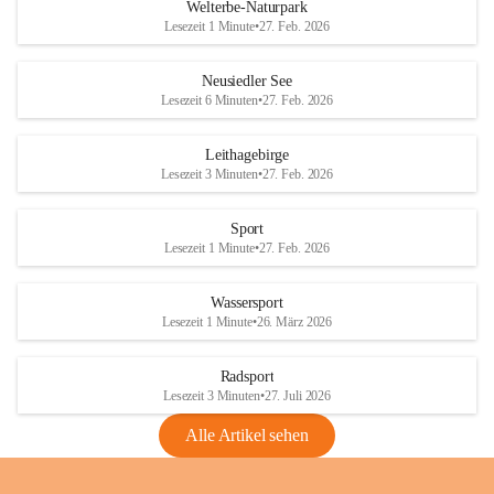
i
i
unzulässige Weingärten zu roden! Bitte 
Welterbe-Naturpark
e
e
helfen wir zusammen um unsere Winzer 
Lesezeit 1 Minute
•
27. Feb. 2026
d
d
vor den prognostizierten Ernteausfällen 
l
l
und den daraus folgenden wirtschaftlichen 
e
e
Neusiedler See
Schäden zu bewahren.
r
r
Lesezeit 6 Minuten
•
27. Feb. 2026
S
S
Verordnungen
e
e
Leithagebirge
04.08.2026
e
e
Lesezeit 3 Minuten
•
27. Feb. 2026
Maßnahmen zur Bekämpfung
der Goldgelben Vergilbung der
Sport
Rebe und der Amerikanischen
Lesezeit 1 Minute
•
27. Feb. 2026
Rebzikade
Anhang VBl. EU Nr. 18
Wassersport
_2026
Lesezeit 1 Minute
•
26. März 2026
1 Seite
•
1,4 MB
Radsport
VBl. EU Nr. 18_2026
Lesezeit 3 Minuten
•
27. Juli 2026
2 Seiten
•
2,1 MB
Alle Artikel sehen