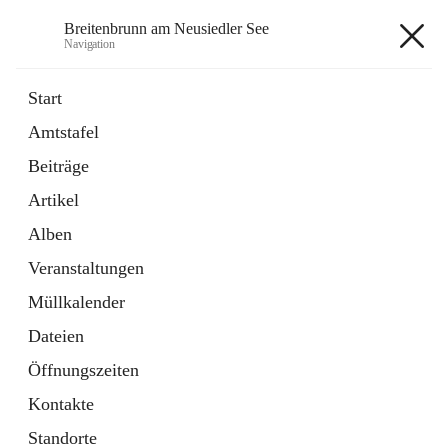
Breitenbrunn am Neusiedler See
Navigation
Breitenbrunn am Neusiedler See
Start
Amtstafel
Formulare
Beiträge
18 Schnellzugriffe
Artikel
Gemeindeservice
7 Schnellzugriffe
Alben
Veranstaltungen
+7
Müllkalender
Dateien
Öffnungszeiten
Kontakte
Hauptadresse
Standorte