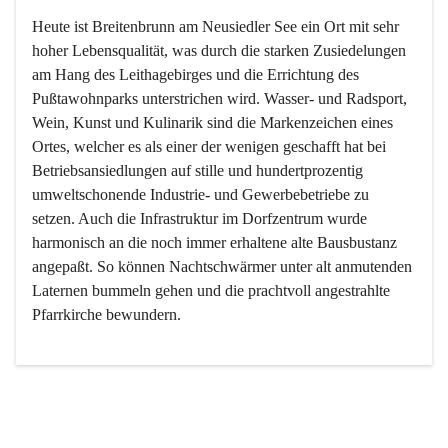
Heute ist Breitenbrunn am Neusiedler See ein Ort mit sehr 
hoher Lebensqualität, was durch die starken Zusiedelungen 
am Hang des Leithagebirges und die Errichtung des 
Pußtawohnparks unterstrichen wird. Wasser- und Radsport, 
Wein, Kunst und Kulinarik sind die Markenzeichen eines 
Ortes, welcher es als einer der wenigen geschafft hat bei 
Betriebsansiedlungen auf stille und hundertprozentig 
umweltschonende Industrie- und Gewerbebetriebe zu 
setzen. Auch die Infrastruktur im Dorfzentrum wurde 
harmonisch an die noch immer erhaltene alte Bausbustanz 
angepaßt. So können Nachtschwärmer unter alt anmutenden 
Laternen bummeln gehen und die prachtvoll angestrahlte 
Pfarrkirche bewundern.

Der Weinbau dominert heute nicht mehr, ist aber integrativer 
Bestandteil der Kultur des Ortes, da man hier schon lange 
von Massenweinbau auf Qualitätsweinbau umgestellt hat. 
So ist es auch nicht verwunderlich, dass eines der historisch 