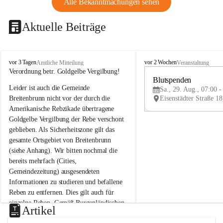
Alle Bekanntmachungen sehen
Aktuelle Beiträge
B
B
vor 3 Tagen
vor 2 Wochen
Amtliche Mitteilung
Veranstaltung
r
r
Verordnung betr. Goldgelbe Vergilbung!
e
e
Blutspenden
Leider ist auch die Gemeinde 
i
i
Sa., 29. Aug., 07:00 -
t
t
Breitenbrunn nicht vor der durch die 
e
e
Amerikanische Rebzikade übertragene 
n
n
Goldgelbe Vergilbung der Rebe verschont 
b
b
geblieben. Als Sicherheitszone gilt das 
r
r
gesamte Ortsgebiet von Breitenbrunn 
u
u
(siehe Anhang). Wir bitten nochmal die 
n
n
n
n
bereits mehrfach (Cities, 
a
a
Gemeindezeitung) ausgesendeten 
m
m
Informationen zu studieren und befallene 
N
N
Reben zu entfernen. Dies gilt auch für 
e
e
einzelne Reben. Gemäß Burgenländischen 
u
u
Artikel
Weinbaugesetz sind nicht gepflegte oder 
s
s