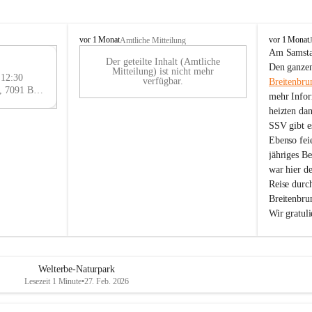
B
B
vor 1 Monat
vor 1 Monat
Amtliche Mitteilung
r
r
Am Samstag
Der geteilte Inhalt (Amtliche
e
e
29
Den ganzen
Mitteilung) ist nicht mehr
i
i
 12:30
AU
verfügbar.
Breitenbru
t
t
Eisenstädter Straße 18, 7091 Breitenbrunn am Neusiedler See, AUT
G
mehr Infor
e
e
heizten da
n
n
SSV gibt es
b
b
r
r
Ebenso feie
u
u
jähriges B
n
n
war hier d
n
n
Reise durc
a
a
Breitenbrun
m
m
Wir gratul
N
N
e
e
u
u
s
s
i
i
Welterbe-Naturpark
e
e
Lesezeit 1 Minute
•
27. Feb. 2026
d
d
l
l