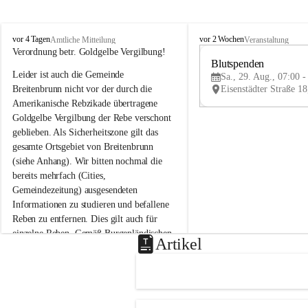
B
B
vor 4 Tagen
vor 2 Wochen
Amtliche Mitteilung
Veranstaltung
r
r
Verordnung betr. Goldgelbe Vergilbung!
e
e
Blutspenden
Leider ist auch die Gemeinde 
i
i
Sa., 29. Aug., 07:00 -
t
t
Breitenbrunn nicht vor der durch die 
e
e
Amerikanische Rebzikade übertragene 
n
n
Goldgelbe Vergilbung der Rebe verschont 
b
b
geblieben. Als Sicherheitszone gilt das 
r
r
gesamte Ortsgebiet von Breitenbrunn 
u
u
(siehe Anhang). Wir bitten nochmal die 
n
n
n
n
bereits mehrfach (Cities, 
a
a
Gemeindezeitung) ausgesendeten 
m
m
Informationen zu studieren und befallene 
N
N
Reben zu entfernen. Dies gilt auch für 
e
e
einzelne Reben. Gemäß Burgenländischen 
u
u
Artikel
Weinbaugesetz sind nicht gepflegte oder 
s
s
i
i
unzulässige Weingärten zu roden! Bitte 
e
e
helfen wir zusammen um unsere Winzer 
d
d
vor den prognostizierten Ernteausfällen 
l
l
und den daraus folgenden wirtschaftlichen 