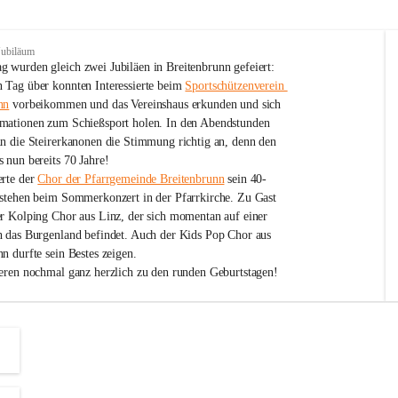
Jubiläum
 wurden gleich zwei Jubiläen in Breitenbrunn gefeiert: 
 Tag über konnten Interessierte beim 
Sportschützenverein 
nn
 vorbeikommen und das Vereinshaus erkunden und sich 
mationen zum Schießsport holen. In den Abendstunden 
nn die Steirerkanonen die Stimmung richtig an, denn den 
 nun bereits 70 Jahre!
rte der 
Chor der Pfarrgemeinde Breitenbrunn
 sein 40-
estehen beim Sommerkonzert in der Pfarrkirche. Zu Gast 
er Kolping Chor aus Linz, der sich momentan auf einer 
h das Burgenland befindet. Auch der Kids Pop Chor aus 
n durfte sein Bestes zeigen.
ieren nochmal ganz herzlich zu den runden Geburtstagen!