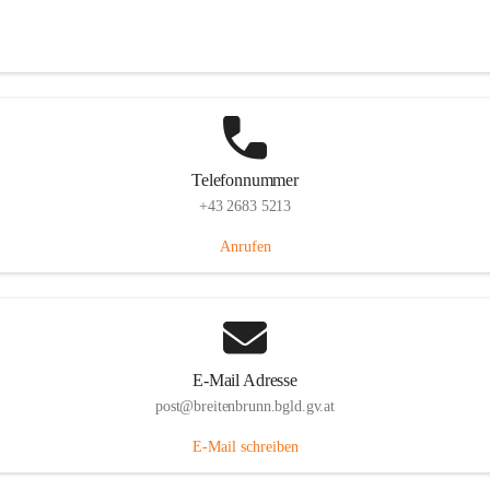
Eisenstädterstraße 18, 7091 Breitenbrunn am Neusiedler See, AUT
Auf Karte ansehen
Telefonnummer
+43 2683 5213
Anrufen
E-Mail Adresse
post@breitenbrunn.bgld.gv.at
E-Mail schreiben