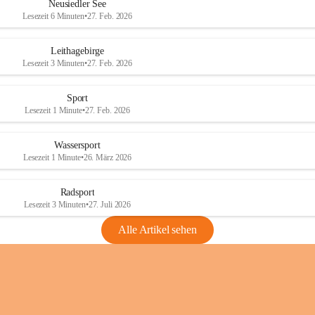
e
e
Neusiedler See
r
r
Lesezeit 6 Minuten
•
27. Feb. 2026
S
S
e
e
Leithagebirge
e
e
Lesezeit 3 Minuten
•
27. Feb. 2026
Sport
Lesezeit 1 Minute
•
27. Feb. 2026
Wassersport
Lesezeit 1 Minute
•
26. März 2026
Radsport
Lesezeit 3 Minuten
•
27. Juli 2026
Alle Artikel sehen