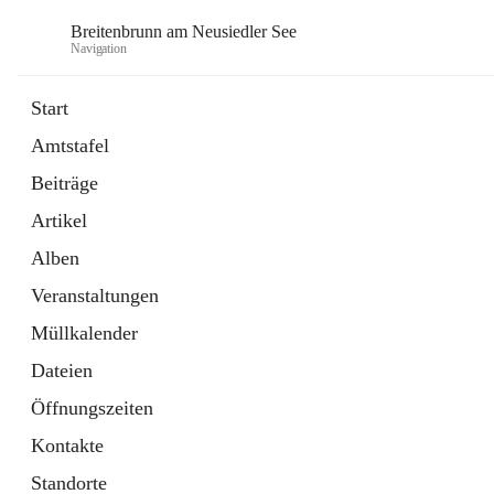
Breitenbrunn am Neusiedler See
Navigation
Start
Amtstafel
Formulare
Beiträge
18 Schnellzugriffe
Artikel
Gemeindeservice
7 Schnellzugriffe
Alben
Veranstaltungen
Müllkalender
Dateien
Öffnungszeiten
Kontakte
Standorte