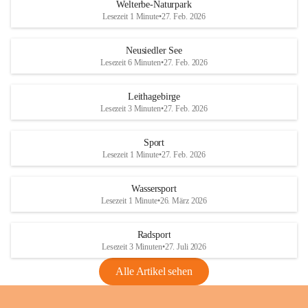
i
i
unzulässige Weingärten zu roden! Bitte 
Welterbe-Naturpark
e
e
helfen wir zusammen um unsere Winzer 
Lesezeit 1 Minute
•
27. Feb. 2026
d
d
vor den prognostizierten Ernteausfällen 
l
l
und den daraus folgenden wirtschaftlichen 
e
e
Neusiedler See
Schäden zu bewahren.
r
r
Lesezeit 6 Minuten
•
27. Feb. 2026
S
S
Verordnungen
e
e
Leithagebirge
04.08.2026
e
e
Lesezeit 3 Minuten
•
27. Feb. 2026
Maßnahmen zur Bekämpfung
der Goldgelben Vergilbung der
Sport
Rebe und der Amerikanischen
Lesezeit 1 Minute
•
27. Feb. 2026
Rebzikade
Anhang VBl. EU Nr. 18
Wassersport
_2026
Lesezeit 1 Minute
•
26. März 2026
1 Seite
•
1,4 MB
Radsport
VBl. EU Nr. 18_2026
Lesezeit 3 Minuten
•
27. Juli 2026
2 Seiten
•
2,1 MB
Alle Artikel sehen