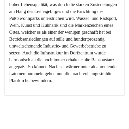
hoher Lebensqualität, was durch die starken Zusiedelungen 
am Hang des Leithagebirges und die Errichtung des 
Pußtawohnparks unterstrichen wird. Wasser- und Radsport, 
Wein, Kunst und Kulinarik sind die Markenzeichen eines 
Ortes, welcher es als einer der wenigen geschafft hat bei 
Betriebsansiedlungen auf stille und hundertprozentig 
umweltschonende Industrie- und Gewerbebetriebe zu 
setzen. Auch die Infrastruktur im Dorfzentrum wurde 
harmonisch an die noch immer erhaltene alte Bausbustanz 
angepaßt. So können Nachtschwärmer unter alt anmutenden 
Laternen bummeln gehen und die prachtvoll angestrahlte 
Pfarrkirche bewundern.

Der Weinbau dominert heute nicht mehr, ist aber integrativer 
Bestandteil der Kultur des Ortes, da man hier schon lange 
von Massenweinbau auf Qualitätsweinbau umgestellt hat. 
So ist es auch nicht verwunderlich, dass eines der historisch 
wertvollsten Gebäude die Ortsvinothek beherbergt und dass 
der Kellering ein beliebtes Ziel darstellt.
