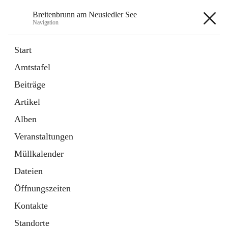
Breitenbrunn am Neusiedler See
Navigation
Breitenbrunn am Neusiedler See
Start
Amtstafel
Formulare
Beiträge
18 Schnellzugriffe
Artikel
Gemeindeservice
7 Schnellzugriffe
Alben
Veranstaltungen
+7
Müllkalender
Dateien
Öffnungszeiten
Kontakte
Hauptadresse
Standorte