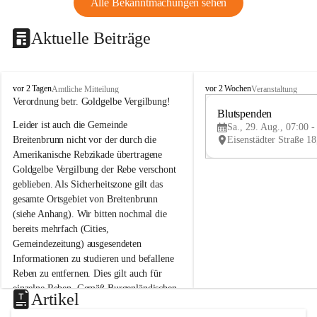
Alle Bekanntmachungen sehen
Aktuelle Beiträge
B
B
vor 2 Tagen
vor 2 Wochen
Amtliche Mitteilung
Veranstaltung
r
r
Verordnung betr. Goldgelbe Vergilbung!
e
e
Blutspenden
Leider ist auch die Gemeinde 
i
i
Sa., 29. Aug., 07:00 -
t
t
Breitenbrunn nicht vor der durch die 
e
e
Amerikanische Rebzikade übertragene 
n
n
Goldgelbe Vergilbung der Rebe verschont 
b
b
geblieben. Als Sicherheitszone gilt das 
r
r
gesamte Ortsgebiet von Breitenbrunn 
u
u
(siehe Anhang). Wir bitten nochmal die 
n
n
n
n
bereits mehrfach (Cities, 
a
a
Gemeindezeitung) ausgesendeten 
m
m
Informationen zu studieren und befallene 
N
N
Reben zu entfernen. Dies gilt auch für 
e
e
einzelne Reben. Gemäß Burgenländischen 
u
u
Artikel
Weinbaugesetz sind nicht gepflegte oder 
s
s