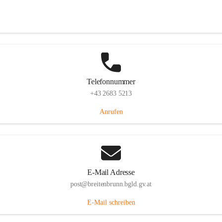
Eisenstädterstraße 18, 7091 Breitenbrunn am Neusiedler See, AUT
Auf Karte ansehen
Telefonnummer
+43 2683 5213
Anrufen
E-Mail Adresse
post@breitenbrunn.bgld.gv.at
E-Mail schreiben