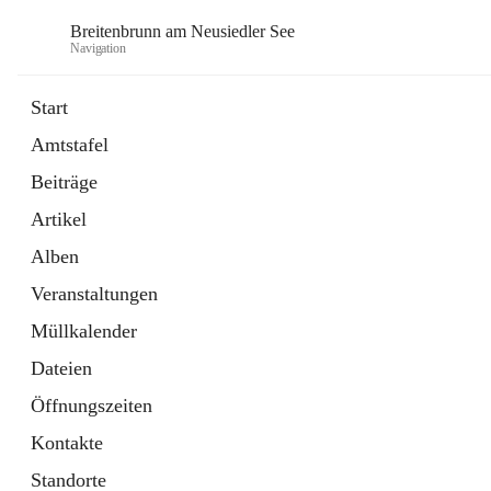
Breitenbrunn am Neusiedler See
Navigation
Start
Amtstafel
Formulare
Beiträge
18 Schnellzugriffe
Artikel
Gemeindeservice
7 Schnellzugriffe
Alben
Veranstaltungen
Müllkalender
Dateien
Öffnungszeiten
Kontakte
Standorte