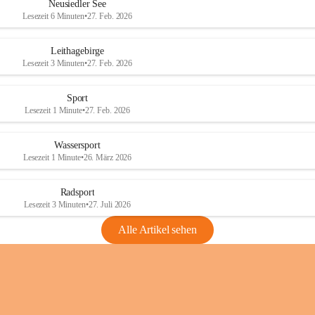
e
e
Neusiedler See
r
r
Lesezeit 6 Minuten
•
27. Feb. 2026
S
S
e
e
Leithagebirge
e
e
Lesezeit 3 Minuten
•
27. Feb. 2026
Sport
Lesezeit 1 Minute
•
27. Feb. 2026
Wassersport
Lesezeit 1 Minute
•
26. März 2026
Radsport
Lesezeit 3 Minuten
•
27. Juli 2026
Alle Artikel sehen