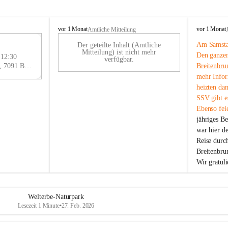
B
B
vor 1 Monat
vor 1 Monat
Amtliche Mitteilung
r
r
Am Samstag
Der geteilte Inhalt (Amtliche
e
e
29
Mitteilung) ist nicht mehr
Den ganzen
i
i
 12:30
AU
verfügbar.
t
t
Eisenstädter Straße 18, 7091 Breitenbrunn am Neusiedler See, AUT
Breitenbru
G
e
e
mehr Infor
n
n
heizten da
b
b
SSV gibt es
r
r
Ebenso feie
u
u
jähriges B
n
n
n
n
war hier d
a
a
Reise durc
m
m
Breitenbrun
N
N
Wir gratul
e
e
u
u
s
s
i
i
Welterbe-Naturpark
e
e
Lesezeit 1 Minute
•
27. Feb. 2026
d
d
l
l