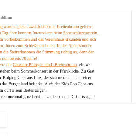
Jubiläum
 wurden gleich zwei Jubiläen in Breitenbrunn gefeiert: 
 Tag über konnten Interessierte beim 
Sportschützenverein 
nn
 vorbeikommen und das Vereinshaus erkunden und sich 
mationen zum Schießsport holen. In den Abendstunden 
nn die Steirerkanonen die Stimmung richtig an, denn den 
 nun bereits 70 Jahre!
rte der 
Chor der Pfarrgemeinde Breitenbrunn
 sein 40-
estehen beim Sommerkonzert in der Pfarrkirche. Zu Gast 
er Kolping Chor aus Linz, der sich momentan auf einer 
h das Burgenland befindet. Auch der Kids Pop Chor aus 
n durfte sein Bestes zeigen.
ieren nochmal ganz herzlich zu den runden Geburtstagen!