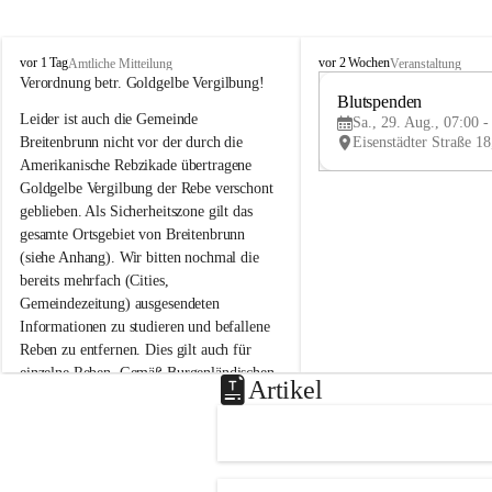
B
B
vor 1 Tag
vor 2 Wochen
Amtliche Mitteilung
Veranstaltung
r
r
Verordnung betr. Goldgelbe Vergilbung!
e
e
Blutspenden
Leider ist auch die Gemeinde 
i
i
Sa., 29. Aug., 07:00 -
t
t
Breitenbrunn nicht vor der durch die 
e
e
Amerikanische Rebzikade übertragene 
n
n
Goldgelbe Vergilbung der Rebe verschont 
b
b
geblieben. Als Sicherheitszone gilt das 
r
r
gesamte Ortsgebiet von Breitenbrunn 
u
u
(siehe Anhang). Wir bitten nochmal die 
n
n
n
n
bereits mehrfach (Cities, 
a
a
Gemeindezeitung) ausgesendeten 
m
m
Informationen zu studieren und befallene 
N
N
Reben zu entfernen. Dies gilt auch für 
e
e
einzelne Reben. Gemäß Burgenländischen 
u
u
Artikel
Weinbaugesetz sind nicht gepflegte oder 
s
s
i
i
unzulässige Weingärten zu roden! Bitte 
e
e
helfen wir zusammen um unsere Winzer 
d
d
vor den prognostizierten Ernteausfällen 
l
l
und den daraus folgenden wirtschaftlichen 