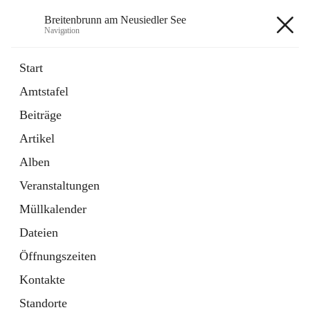
Breitenbrunn am Neusiedler See
Navigation
Breitenbrunn am Neusiedler See
Start
Amtstafel
Formulare
Beiträge
18 Schnellzugriffe
Artikel
Gemeindeservice
7 Schnellzugriffe
Alben
Veranstaltungen
+7
Müllkalender
Dateien
Öffnungszeiten
Kontakte
Hauptadresse
Standorte