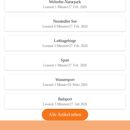
i
i
unzulässige Weingärten zu roden! Bitte 
Welterbe-Naturpark
e
e
helfen wir zusammen um unsere Winzer 
Lesezeit 1 Minute
•
27. Feb. 2026
d
d
vor den prognostizierten Ernteausfällen 
l
l
und den daraus folgenden wirtschaftlichen 
e
e
Neusiedler See
Schäden zu bewahren.
r
r
Lesezeit 6 Minuten
•
27. Feb. 2026
S
S
Verordnungen
e
e
Leithagebirge
04.08.2026
e
e
Lesezeit 3 Minuten
•
27. Feb. 2026
Maßnahmen zur Bekämpfung
der Goldgelben Vergilbung der
Sport
Rebe und der Amerikanischen
Lesezeit 1 Minute
•
27. Feb. 2026
Rebzikade
Anhang VBl. EU Nr. 18
Wassersport
_2026
Lesezeit 1 Minute
•
26. März 2026
1 Seite
•
1,4 MB
Radsport
VBl. EU Nr. 18_2026
Lesezeit 3 Minuten
•
27. Juli 2026
2 Seiten
•
2,1 MB
Alle Artikel sehen