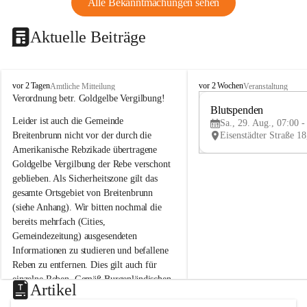
Alle Bekanntmachungen sehen
Aktuelle Beiträge
B
B
vor 2 Tagen
vor 2 Wochen
Amtliche Mitteilung
Veranstaltung
r
r
Verordnung betr. Goldgelbe Vergilbung!
e
e
Blutspenden
Leider ist auch die Gemeinde 
i
i
Sa., 29. Aug., 07:00 -
t
t
Breitenbrunn nicht vor der durch die 
e
e
Amerikanische Rebzikade übertragene 
n
n
Goldgelbe Vergilbung der Rebe verschont 
b
b
geblieben. Als Sicherheitszone gilt das 
r
r
gesamte Ortsgebiet von Breitenbrunn 
u
u
(siehe Anhang). Wir bitten nochmal die 
n
n
n
n
bereits mehrfach (Cities, 
a
a
Gemeindezeitung) ausgesendeten 
m
m
Informationen zu studieren und befallene 
N
N
Reben zu entfernen. Dies gilt auch für 
e
e
einzelne Reben. Gemäß Burgenländischen 
u
u
Artikel
Weinbaugesetz sind nicht gepflegte oder 
s
s