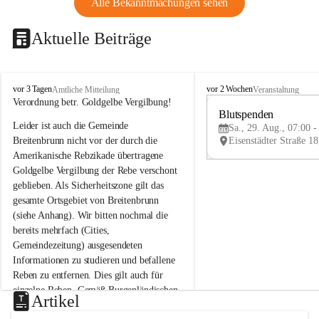
Alle Bekanntmachungen sehen
Aktuelle Beiträge
B
B
vor 3 Tagen
vor 2 Wochen
Amtliche Mitteilung
Veranstaltung
r
r
Verordnung betr. Goldgelbe Vergilbung!
e
e
Blutspenden
Leider ist auch die Gemeinde 
i
i
Sa., 29. Aug., 07:00 -
t
t
Breitenbrunn nicht vor der durch die 
e
e
Amerikanische Rebzikade übertragene 
n
n
Goldgelbe Vergilbung der Rebe verschont 
b
b
geblieben. Als Sicherheitszone gilt das 
r
r
gesamte Ortsgebiet von Breitenbrunn 
u
u
(siehe Anhang). Wir bitten nochmal die 
n
n
n
n
bereits mehrfach (Cities, 
a
a
Gemeindezeitung) ausgesendeten 
m
m
Informationen zu studieren und befallene 
N
N
Reben zu entfernen. Dies gilt auch für 
e
e
einzelne Reben. Gemäß Burgenländischen 
u
u
Artikel
Weinbaugesetz sind nicht gepflegte oder 
s
s