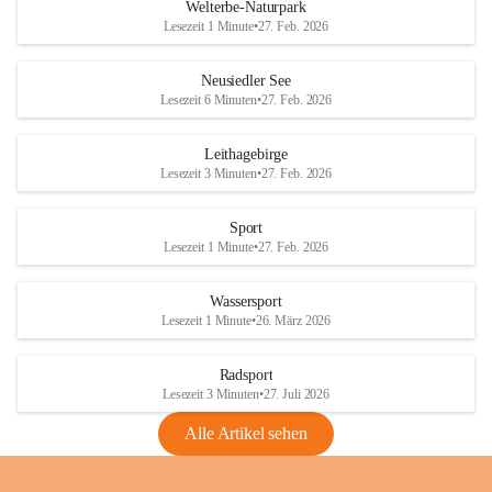
i
i
unzulässige Weingärten zu roden! Bitte 
Welterbe-Naturpark
e
e
helfen wir zusammen um unsere Winzer 
Lesezeit 1 Minute
•
27. Feb. 2026
d
d
vor den prognostizierten Ernteausfällen 
l
l
und den daraus folgenden wirtschaftlichen 
e
e
Neusiedler See
Schäden zu bewahren.
r
r
Lesezeit 6 Minuten
•
27. Feb. 2026
S
S
Verordnungen
e
e
Leithagebirge
04.08.2026
e
e
Lesezeit 3 Minuten
•
27. Feb. 2026
Maßnahmen zur Bekämpfung
der Goldgelben Vergilbung der
Sport
Rebe und der Amerikanischen
Lesezeit 1 Minute
•
27. Feb. 2026
Rebzikade
Anhang VBl. EU Nr. 18
Wassersport
_2026
Lesezeit 1 Minute
•
26. März 2026
1 Seite
•
1,4 MB
Radsport
VBl. EU Nr. 18_2026
Lesezeit 3 Minuten
•
27. Juli 2026
2 Seiten
•
2,1 MB
Alle Artikel sehen