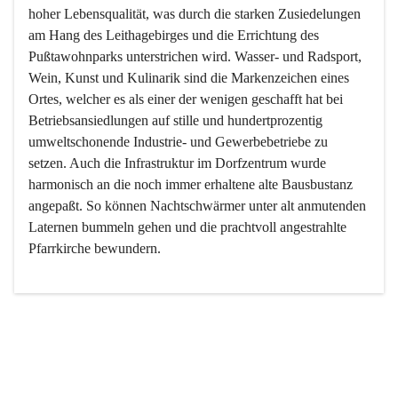
hoher Lebensqualität, was durch die starken Zusiedelungen 
am Hang des Leithagebirges und die Errichtung des 
Pußtawohnparks unterstrichen wird. Wasser- und Radsport, 
Wein, Kunst und Kulinarik sind die Markenzeichen eines 
Ortes, welcher es als einer der wenigen geschafft hat bei 
Betriebsansiedlungen auf stille und hundertprozentig 
umweltschonende Industrie- und Gewerbebetriebe zu 
setzen. Auch die Infrastruktur im Dorfzentrum wurde 
harmonisch an die noch immer erhaltene alte Bausbustanz 
angepaßt. So können Nachtschwärmer unter alt anmutenden 
Laternen bummeln gehen und die prachtvoll angestrahlte 
Pfarrkirche bewundern.

Der Weinbau dominert heute nicht mehr, ist aber integrativer 
Bestandteil der Kultur des Ortes, da man hier schon lange 
von Massenweinbau auf Qualitätsweinbau umgestellt hat. 
So ist es auch nicht verwunderlich, dass eines der historisch 
wertvollsten Gebäude die Ortsvinothek beherbergt und dass 
der Kellering ein beliebtes Ziel darstellt.
