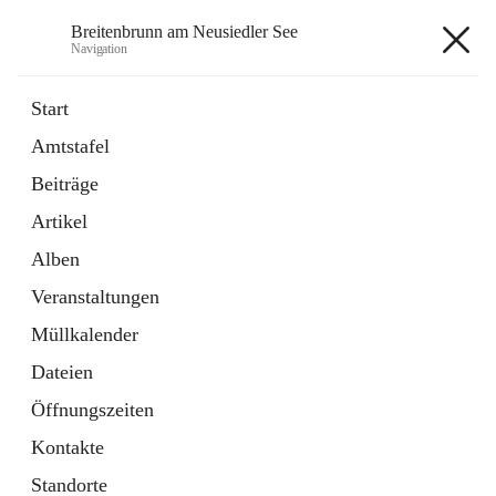
Breitenbrunn am Neusiedler See
Navigation
Breitenbrunn am Neusiedler See
Start
Amtstafel
Formulare
Beiträge
18 Schnellzugriffe
Artikel
Gemeindeservice
7 Schnellzugriffe
Alben
Veranstaltungen
+7
Müllkalender
Dateien
Öffnungszeiten
Kontakte
Hauptadresse
Standorte