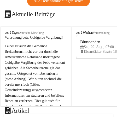
Alle Bekanntmachungen sehen
Aktuelle Beiträge
B
B
vor 2 Tagen
vor 2 Wochen
Amtliche Mitteilung
Veranstaltung
r
r
Verordnung betr. Goldgelbe Vergilbung!
e
e
Blutspenden
Leider ist auch die Gemeinde 
i
i
Sa., 29. Aug., 07:00 -
t
t
Breitenbrunn nicht vor der durch die 
e
e
Amerikanische Rebzikade übertragene 
n
n
Goldgelbe Vergilbung der Rebe verschont 
b
b
geblieben. Als Sicherheitszone gilt das 
r
r
gesamte Ortsgebiet von Breitenbrunn 
u
u
(siehe Anhang). Wir bitten nochmal die 
n
n
n
n
bereits mehrfach (Cities, 
a
a
Gemeindezeitung) ausgesendeten 
m
m
Informationen zu studieren und befallene 
N
N
Reben zu entfernen. Dies gilt auch für 
e
e
einzelne Reben. Gemäß Burgenländischen 
u
u
Artikel
Weinbaugesetz sind nicht gepflegte oder 
s
s