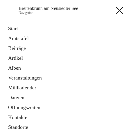
Breitenbrunn am Neusiedler See
Navigation
Breitenbrunn am Neusiedler See
Start
Amtstafel
Formulare
Beiträge
18 Schnellzugriffe
Artikel
Gemeindeservice
7 Schnellzugriffe
Alben
Veranstaltungen
+7
Müllkalender
Dateien
Öffnungszeiten
Kontakte
Hauptadresse
Standorte