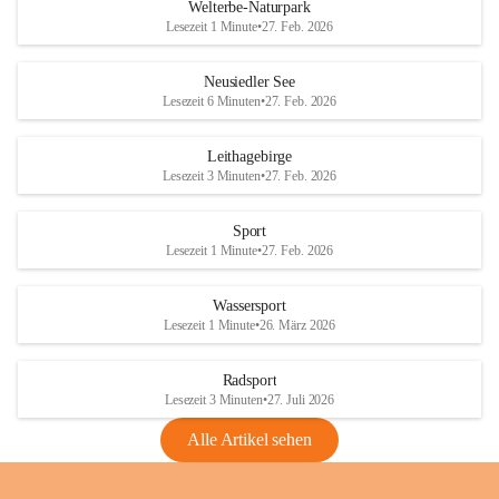
i
i
unzulässige Weingärten zu roden! Bitte 
Welterbe-Naturpark
e
e
helfen wir zusammen um unsere Winzer 
Lesezeit 1 Minute
•
27. Feb. 2026
d
d
vor den prognostizierten Ernteausfällen 
l
l
und den daraus folgenden wirtschaftlichen 
e
e
Neusiedler See
Schäden zu bewahren.
r
r
Lesezeit 6 Minuten
•
27. Feb. 2026
S
S
Verordnungen
e
e
Leithagebirge
04.08.2026
e
e
Lesezeit 3 Minuten
•
27. Feb. 2026
Maßnahmen zur Bekämpfung
der Goldgelben Vergilbung der
Sport
Rebe und der Amerikanischen
Lesezeit 1 Minute
•
27. Feb. 2026
Rebzikade
Anhang VBl. EU Nr. 18
Wassersport
_2026
Lesezeit 1 Minute
•
26. März 2026
1 Seite
•
1,4 MB
Radsport
VBl. EU Nr. 18_2026
Lesezeit 3 Minuten
•
27. Juli 2026
2 Seiten
•
2,1 MB
Alle Artikel sehen