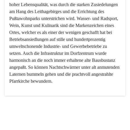
hoher Lebensqualität, was durch die starken Zusiedelungen 
am Hang des Leithagebirges und die Errichtung des 
Pußtawohnparks unterstrichen wird. Wasser- und Radsport, 
Wein, Kunst und Kulinarik sind die Markenzeichen eines 
Ortes, welcher es als einer der wenigen geschafft hat bei 
Betriebsansiedlungen auf stille und hundertprozentig 
umweltschonende Industrie- und Gewerbebetriebe zu 
setzen. Auch die Infrastruktur im Dorfzentrum wurde 
harmonisch an die noch immer erhaltene alte Bausbustanz 
angepaßt. So können Nachtschwärmer unter alt anmutenden 
Laternen bummeln gehen und die prachtvoll angestrahlte 
Pfarrkirche bewundern.

Der Weinbau dominert heute nicht mehr, ist aber integrativer 
Bestandteil der Kultur des Ortes, da man hier schon lange 
von Massenweinbau auf Qualitätsweinbau umgestellt hat. 
So ist es auch nicht verwunderlich, dass eines der historisch 
wertvollsten Gebäude die Ortsvinothek beherbergt und dass 
der Kellering ein beliebtes Ziel darstellt.
