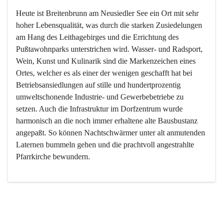
Heute ist Breitenbrunn am Neusiedler See ein Ort mit sehr 
hoher Lebensqualität, was durch die starken Zusiedelungen 
am Hang des Leithagebirges und die Errichtung des 
Pußtawohnparks unterstrichen wird. Wasser- und Radsport, 
Wein, Kunst und Kulinarik sind die Markenzeichen eines 
Ortes, welcher es als einer der wenigen geschafft hat bei 
Betriebsansiedlungen auf stille und hundertprozentig 
umweltschonende Industrie- und Gewerbebetriebe zu 
setzen. Auch die Infrastruktur im Dorfzentrum wurde 
harmonisch an die noch immer erhaltene alte Bausbustanz 
angepaßt. So können Nachtschwärmer unter alt anmutenden 
Laternen bummeln gehen und die prachtvoll angestrahlte 
Pfarrkirche bewundern.

Der Weinbau dominert heute nicht mehr, ist aber integrativer 
Bestandteil der Kultur des Ortes, da man hier schon lange 
von Massenweinbau auf Qualitätsweinbau umgestellt hat. 
So ist es auch nicht verwunderlich, dass eines der historisch 