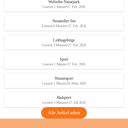
i
i
unzulässige Weingärten zu roden! Bitte 
Welterbe-Naturpark
e
e
helfen wir zusammen um unsere Winzer 
Lesezeit 1 Minute
•
27. Feb. 2026
d
d
vor den prognostizierten Ernteausfällen 
l
l
und den daraus folgenden wirtschaftlichen 
e
e
Neusiedler See
Schäden zu bewahren.
r
r
Lesezeit 6 Minuten
•
27. Feb. 2026
S
S
Verordnungen
e
e
Leithagebirge
04.08.2026
e
e
Lesezeit 3 Minuten
•
27. Feb. 2026
Maßnahmen zur Bekämpfung
der Goldgelben Vergilbung der
Sport
Rebe und der Amerikanischen
Lesezeit 1 Minute
•
27. Feb. 2026
Rebzikade
Anhang VBl. EU Nr. 18
Wassersport
_2026
Lesezeit 1 Minute
•
26. März 2026
1 Seite
•
1,4 MB
Radsport
VBl. EU Nr. 18_2026
Lesezeit 3 Minuten
•
27. Juli 2026
2 Seiten
•
2,1 MB
Alle Artikel sehen