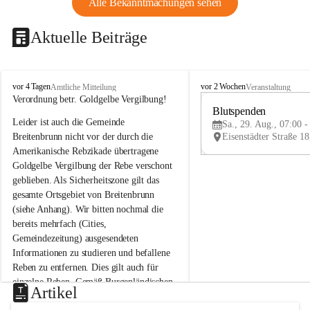
Alle Bekanntmachungen sehen
Aktuelle Beiträge
B
B
vor 4 Tagen
vor 2 Wochen
Amtliche Mitteilung
Veranstaltung
r
r
Verordnung betr. Goldgelbe Vergilbung!
e
e
Blutspenden
Leider ist auch die Gemeinde 
i
i
Sa., 29. Aug., 07:00 -
t
t
Breitenbrunn nicht vor der durch die 
e
e
Amerikanische Rebzikade übertragene 
n
n
Goldgelbe Vergilbung der Rebe verschont 
b
b
geblieben. Als Sicherheitszone gilt das 
r
r
gesamte Ortsgebiet von Breitenbrunn 
u
u
(siehe Anhang). Wir bitten nochmal die 
n
n
n
n
bereits mehrfach (Cities, 
a
a
Gemeindezeitung) ausgesendeten 
m
m
Informationen zu studieren und befallene 
N
N
Reben zu entfernen. Dies gilt auch für 
e
e
einzelne Reben. Gemäß Burgenländischen 
u
u
Artikel
Weinbaugesetz sind nicht gepflegte oder 
s
s