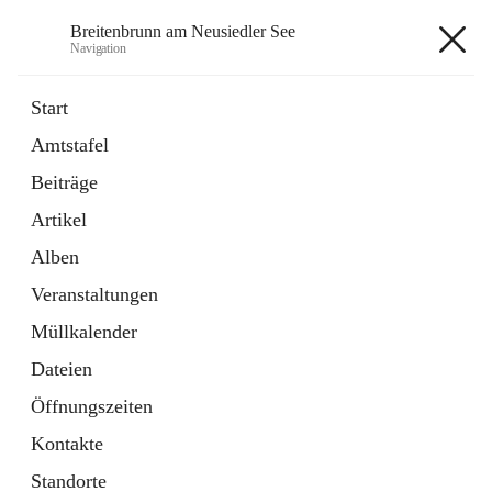
Breitenbrunn am Neusiedler See
Navigation
Breitenbrunn am Neusiedler See
Start
Amtstafel
Formulare
Beiträge
18 Schnellzugriffe
Artikel
Gemeindeservice
7 Schnellzugriffe
Alben
Veranstaltungen
+7
Müllkalender
Dateien
Öffnungszeiten
Kontakte
Hauptadresse
Standorte