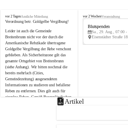
B
B
vor 2 Tagen
vor 2 Wochen
Amtliche Mitteilung
Veranstaltung
r
r
Verordnung betr. Goldgelbe Vergilbung!
e
e
Blutspenden
Leider ist auch die Gemeinde 
i
i
Sa., 29. Aug., 07:00 -
t
t
Breitenbrunn nicht vor der durch die 
e
e
Amerikanische Rebzikade übertragene 
n
n
Goldgelbe Vergilbung der Rebe verschont 
b
b
geblieben. Als Sicherheitszone gilt das 
r
r
gesamte Ortsgebiet von Breitenbrunn 
u
u
(siehe Anhang). Wir bitten nochmal die 
n
n
n
n
bereits mehrfach (Cities, 
a
a
Gemeindezeitung) ausgesendeten 
m
m
Informationen zu studieren und befallene 
N
N
Reben zu entfernen. Dies gilt auch für 
e
e
einzelne Reben. Gemäß Burgenländischen 
u
u
Artikel
Weinbaugesetz sind nicht gepflegte oder 
s
s
i
i
unzulässige Weingärten zu roden! Bitte 
e
e
helfen wir zusammen um unsere Winzer 
d
d
vor den prognostizierten Ernteausfällen 
l
l
und den daraus folgenden wirtschaftlichen 