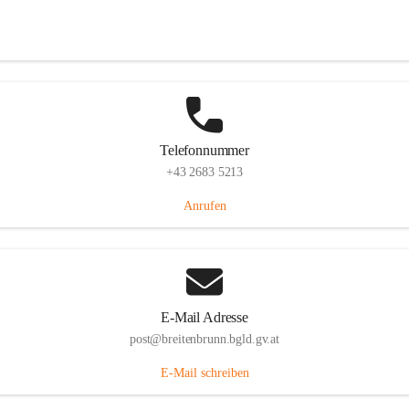
Eisenstädterstraße 18, 7091 Breitenbrunn am Neusiedler See, AUT
Auf Karte ansehen
Telefonnummer
+43 2683 5213
Anrufen
E-Mail Adresse
post@breitenbrunn.bgld.gv.at
E-Mail schreiben