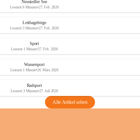
e
e
Neusiedler See
r
r
Lesezeit 6 Minuten
•
27. Feb. 2026
S
S
e
e
Leithagebirge
e
e
Lesezeit 3 Minuten
•
27. Feb. 2026
Sport
Lesezeit 1 Minute
•
27. Feb. 2026
Wassersport
Lesezeit 1 Minute
•
26. März 2026
Radsport
Lesezeit 3 Minuten
•
27. Juli 2026
Alle Artikel sehen