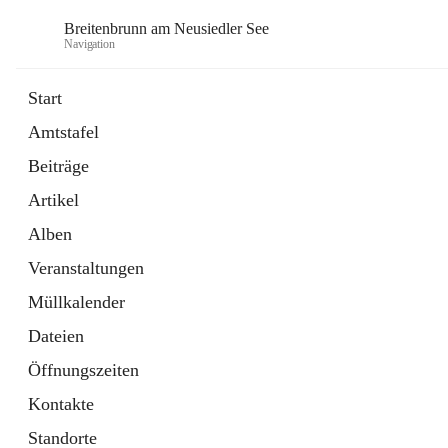
Breitenbrunn am Neusiedler See
Navigation
Start
Amtstafel
Formulare
Beiträge
18 Schnellzugriffe
Artikel
Gemeindeservice
7 Schnellzugriffe
Alben
Veranstaltungen
Müllkalender
Dateien
Öffnungszeiten
Kontakte
Standorte