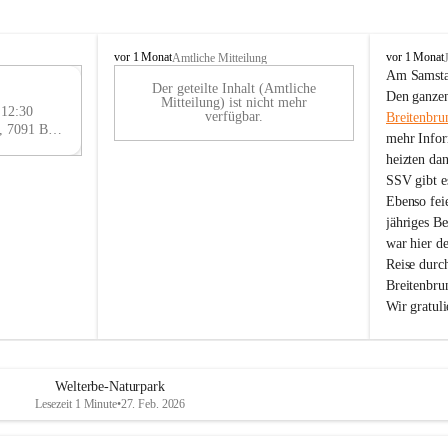
B
B
vor 1 Monat
vor 1 Monat
Amtliche Mitteilung
r
r
Am Samstag
Der geteilte Inhalt (Amtliche
e
e
29
Den ganzen
Mitteilung) ist nicht mehr
i
i
 12:30
AU
verfügbar.
Breitenbru
t
t
Eisenstädter Straße 18, 7091 Breitenbrunn am Neusiedler See, AUT
G
mehr Infor
e
e
heizten da
n
n
SSV gibt es
b
b
r
r
Ebenso feie
u
u
jähriges B
n
n
war hier d
n
n
Reise durc
a
a
Breitenbrun
m
m
Wir gratul
N
N
e
e
u
u
s
s
i
i
Welterbe-Naturpark
e
e
Lesezeit 1 Minute
•
27. Feb. 2026
d
d
l
l