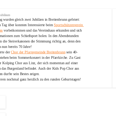
Jubiläum
 wurden gleich zwei Jubiläen in Breitenbrunn gefeiert: 
 Tag über konnten Interessierte beim 
Sportschützenverein 
nn
 vorbeikommen und das Vereinshaus erkunden und sich 
mationen zum Schießsport holen. In den Abendstunden 
nn die Steirerkanonen die Stimmung richtig an, denn den 
 nun bereits 70 Jahre!
rte der 
Chor der Pfarrgemeinde Breitenbrunn
 sein 40-
estehen beim Sommerkonzert in der Pfarrkirche. Zu Gast 
er Kolping Chor aus Linz, der sich momentan auf einer 
h das Burgenland befindet. Auch der Kids Pop Chor aus 
n durfte sein Bestes zeigen.
ieren nochmal ganz herzlich zu den runden Geburtstagen!