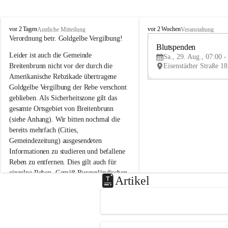
B
B
vor 2 Tagen
vor 2 Wochen
Amtliche Mitteilung
Veranstaltung
r
r
Verordnung betr. Goldgelbe Vergilbung!
e
e
Blutspenden
Leider ist auch die Gemeinde 
i
i
Sa., 29. Aug., 07:00 -
t
t
Breitenbrunn nicht vor der durch die 
e
e
Amerikanische Rebzikade übertragene 
n
n
Goldgelbe Vergilbung der Rebe verschont 
b
b
geblieben. Als Sicherheitszone gilt das 
r
r
gesamte Ortsgebiet von Breitenbrunn 
u
u
(siehe Anhang). Wir bitten nochmal die 
n
n
n
n
bereits mehrfach (Cities, 
a
a
Gemeindezeitung) ausgesendeten 
m
m
Informationen zu studieren und befallene 
N
N
Reben zu entfernen. Dies gilt auch für 
e
e
einzelne Reben. Gemäß Burgenländischen 
u
u
Artikel
Weinbaugesetz sind nicht gepflegte oder 
s
s
i
i
unzulässige Weingärten zu roden! Bitte 
e
e
helfen wir zusammen um unsere Winzer 
d
d
vor den prognostizierten Ernteausfällen 
l
l
und den daraus folgenden wirtschaftlichen 