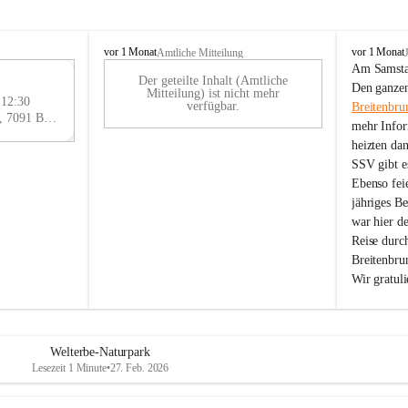
B
B
vor 1 Monat
vor 1 Monat
Amtliche Mitteilung
r
r
Am Samstag
Der geteilte Inhalt (Amtliche
e
e
29
Den ganzen
Mitteilung) ist nicht mehr
i
i
 12:30
AU
verfügbar.
Breitenbru
t
t
Eisenstädter Straße 18, 7091 Breitenbrunn am Neusiedler See, AUT
G
mehr Infor
e
e
heizten da
n
n
SSV gibt es
b
b
r
r
Ebenso feie
u
u
jähriges B
n
n
war hier d
n
n
Reise durc
a
a
Breitenbrun
m
m
Wir gratul
N
N
e
e
u
u
s
s
i
i
Welterbe-Naturpark
e
e
Lesezeit 1 Minute
•
27. Feb. 2026
d
d
l
l