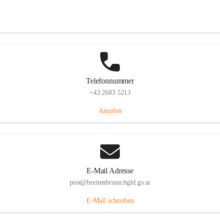
Eisenstädterstraße 18, 7091 Breitenbrunn am Neusiedler See, AUT
Auf Karte ansehen
Telefonnummer
+43 2683 5213
Anrufen
E-Mail Adresse
post@breitenbrunn.bgld.gv.at
E-Mail schreiben