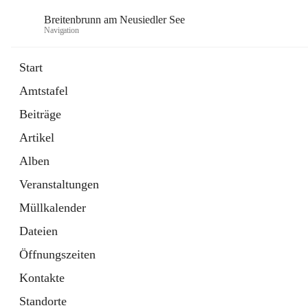
Breitenbrunn am Neusiedler See
Navigation
Start
Amtstafel
Formulare
Beiträge
18 Schnellzugriffe
Artikel
Gemeindeservice
7 Schnellzugriffe
Alben
Veranstaltungen
Müllkalender
Dateien
Öffnungszeiten
Kontakte
Standorte