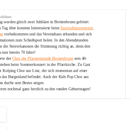
Jubiläum
 wurden gleich zwei Jubiläen in Breitenbrunn gefeiert: 
 Tag über konnten Interessierte beim 
Sportschützenverein 
nn
 vorbeikommen und das Vereinshaus erkunden und sich 
mationen zum Schießsport holen. In den Abendstunden 
nn die Steirerkanonen die Stimmung richtig an, denn den 
 nun bereits 70 Jahre!
rte der 
Chor der Pfarrgemeinde Breitenbrunn
 sein 40-
estehen beim Sommerkonzert in der Pfarrkirche. Zu Gast 
er Kolping Chor aus Linz, der sich momentan auf einer 
h das Burgenland befindet. Auch der Kids Pop Chor aus 
n durfte sein Bestes zeigen.
ieren nochmal ganz herzlich zu den runden Geburtstagen!