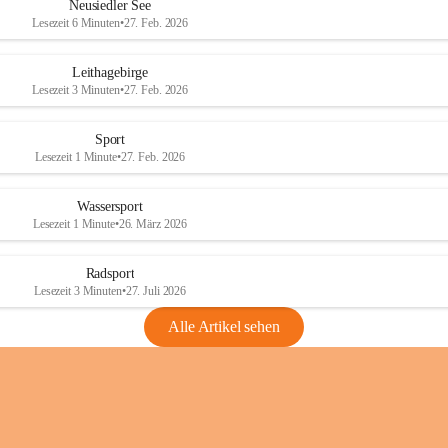
e
e
Neusiedler See
r
r
Lesezeit 6 Minuten
•
27. Feb. 2026
S
S
e
e
Leithagebirge
e
e
Lesezeit 3 Minuten
•
27. Feb. 2026
Sport
Lesezeit 1 Minute
•
27. Feb. 2026
Wassersport
Lesezeit 1 Minute
•
26. März 2026
Radsport
Lesezeit 3 Minuten
•
27. Juli 2026
Alle Artikel sehen