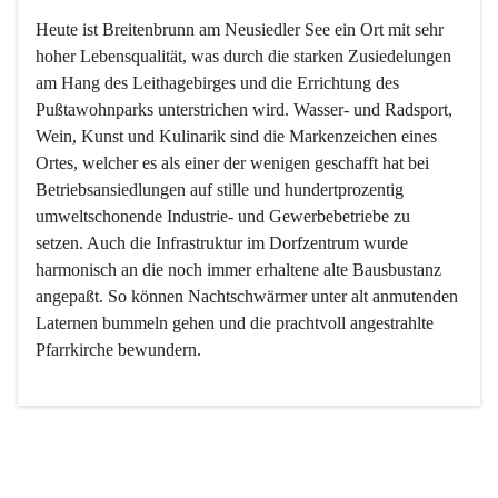
Heute ist Breitenbrunn am Neusiedler See ein Ort mit sehr 
hoher Lebensqualität, was durch die starken Zusiedelungen 
am Hang des Leithagebirges und die Errichtung des 
Pußtawohnparks unterstrichen wird. Wasser- und Radsport, 
Wein, Kunst und Kulinarik sind die Markenzeichen eines 
Ortes, welcher es als einer der wenigen geschafft hat bei 
Betriebsansiedlungen auf stille und hundertprozentig 
umweltschonende Industrie- und Gewerbebetriebe zu 
setzen. Auch die Infrastruktur im Dorfzentrum wurde 
harmonisch an die noch immer erhaltene alte Bausbustanz 
angepaßt. So können Nachtschwärmer unter alt anmutenden 
Laternen bummeln gehen und die prachtvoll angestrahlte 
Pfarrkirche bewundern.

Der Weinbau dominert heute nicht mehr, ist aber integrativer 
Bestandteil der Kultur des Ortes, da man hier schon lange 
von Massenweinbau auf Qualitätsweinbau umgestellt hat. 
So ist es auch nicht verwunderlich, dass eines der historisch 