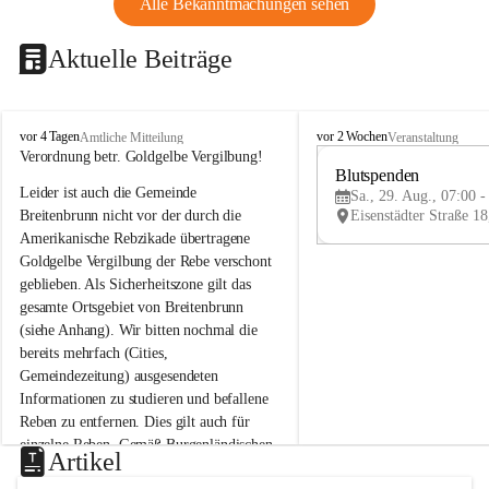
Alle Bekanntmachungen sehen
Aktuelle Beiträge
B
B
vor 4 Tagen
vor 2 Wochen
Amtliche Mitteilung
Veranstaltung
r
r
Verordnung betr. Goldgelbe Vergilbung!
e
e
Blutspenden
Leider ist auch die Gemeinde 
i
i
Sa., 29. Aug., 07:00 -
t
t
Breitenbrunn nicht vor der durch die 
e
e
Amerikanische Rebzikade übertragene 
n
n
Goldgelbe Vergilbung der Rebe verschont 
b
b
geblieben. Als Sicherheitszone gilt das 
r
r
gesamte Ortsgebiet von Breitenbrunn 
u
u
(siehe Anhang). Wir bitten nochmal die 
n
n
n
n
bereits mehrfach (Cities, 
a
a
Gemeindezeitung) ausgesendeten 
m
m
Informationen zu studieren und befallene 
N
N
Reben zu entfernen. Dies gilt auch für 
e
e
einzelne Reben. Gemäß Burgenländischen 
u
u
Artikel
Weinbaugesetz sind nicht gepflegte oder 
s
s