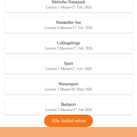
i
i
unzulässige Weingärten zu roden! Bitte 
Welterbe-Naturpark
e
e
helfen wir zusammen um unsere Winzer 
Lesezeit 1 Minute
•
27. Feb. 2026
d
d
vor den prognostizierten Ernteausfällen 
l
l
und den daraus folgenden wirtschaftlichen 
e
e
Neusiedler See
Schäden zu bewahren.
r
r
Lesezeit 6 Minuten
•
27. Feb. 2026
S
S
Verordnungen
e
e
Leithagebirge
04.08.2026
e
e
Lesezeit 3 Minuten
•
27. Feb. 2026
Maßnahmen zur Bekämpfung
der Goldgelben Vergilbung der
Sport
Rebe und der Amerikanischen
Lesezeit 1 Minute
•
27. Feb. 2026
Rebzikade
Anhang VBl. EU Nr. 18
Wassersport
_2026
Lesezeit 1 Minute
•
26. März 2026
1 Seite
•
1,4 MB
Radsport
VBl. EU Nr. 18_2026
Lesezeit 3 Minuten
•
27. Juli 2026
2 Seiten
•
2,1 MB
Alle Artikel sehen