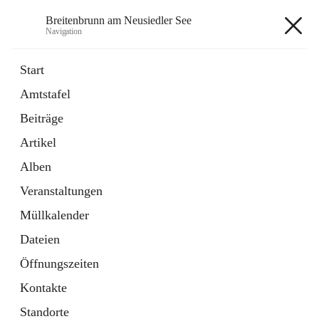
Breitenbrunn am Neusiedler See
Navigation
Breitenbrunn am Neusiedler See
Start
Amtstafel
Formulare
Beiträge
18 Schnellzugriffe
Artikel
Gemeindeservice
7 Schnellzugriffe
Alben
Veranstaltungen
+7
Müllkalender
Dateien
Öffnungszeiten
Kontakte
Hauptadresse
Standorte