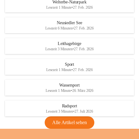
i
i
unzulässige Weingärten zu roden! Bitte 
Welterbe-Naturpark
e
e
helfen wir zusammen um unsere Winzer 
Lesezeit 1 Minute
•
27. Feb. 2026
d
d
vor den prognostizierten Ernteausfällen 
l
l
und den daraus folgenden wirtschaftlichen 
e
e
Neusiedler See
Schäden zu bewahren.
r
r
Lesezeit 6 Minuten
•
27. Feb. 2026
S
S
Verordnungen
e
e
Leithagebirge
04.08.2026
e
e
Lesezeit 3 Minuten
•
27. Feb. 2026
Maßnahmen zur Bekämpfung
der Goldgelben Vergilbung der
Sport
Rebe und der Amerikanischen
Lesezeit 1 Minute
•
27. Feb. 2026
Rebzikade
Anhang VBl. EU Nr. 18
Wassersport
_2026
Lesezeit 1 Minute
•
26. März 2026
1 Seite
•
1,4 MB
Radsport
VBl. EU Nr. 18_2026
Lesezeit 3 Minuten
•
27. Juli 2026
2 Seiten
•
2,1 MB
Alle Artikel sehen