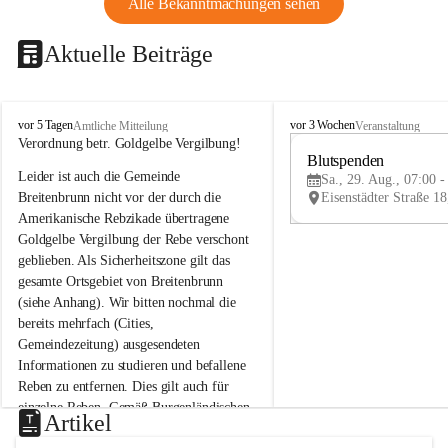
Alle Bekanntmachungen sehen
Aktuelle Beiträge
B
B
vor 5 Tagen
vor 3 Wochen
Amtliche Mitteilung
Veranstaltung
r
r
Verordnung betr. Goldgelbe Vergilbung!
e
e
Blutspenden
Leider ist auch die Gemeinde 
i
i
Sa., 29. Aug., 07:00 -
t
t
Breitenbrunn nicht vor der durch die 
e
e
Amerikanische Rebzikade übertragene 
n
n
Goldgelbe Vergilbung der Rebe verschont 
b
b
geblieben. Als Sicherheitszone gilt das 
r
r
gesamte Ortsgebiet von Breitenbrunn 
u
u
(siehe Anhang). Wir bitten nochmal die 
n
n
n
n
bereits mehrfach (Cities, 
a
a
Gemeindezeitung) ausgesendeten 
m
m
Informationen zu studieren und befallene 
N
N
Reben zu entfernen. Dies gilt auch für 
e
e
einzelne Reben. Gemäß Burgenländischen 
u
u
Artikel
Weinbaugesetz sind nicht gepflegte oder 
s
s