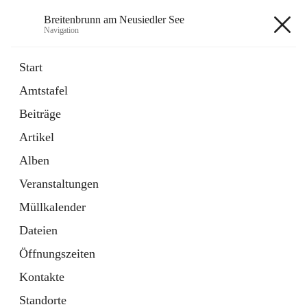
Breitenbrunn am Neusiedler See
Navigation
Breitenbrunn am Neusiedler See
Start
Amtstafel
Formulare
Beiträge
18 Schnellzugriffe
Artikel
Gemeindeservice
7 Schnellzugriffe
Alben
Veranstaltungen
+7
Müllkalender
Dateien
Öffnungszeiten
Kontakte
Hauptadresse
Standorte