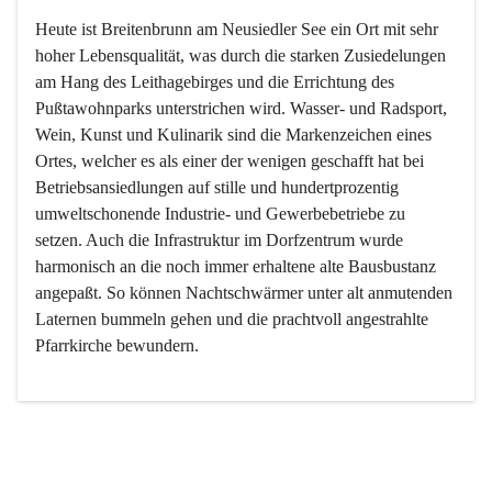
Heute ist Breitenbrunn am Neusiedler See ein Ort mit sehr 
hoher Lebensqualität, was durch die starken Zusiedelungen 
am Hang des Leithagebirges und die Errichtung des 
Pußtawohnparks unterstrichen wird. Wasser- und Radsport, 
Wein, Kunst und Kulinarik sind die Markenzeichen eines 
Ortes, welcher es als einer der wenigen geschafft hat bei 
Betriebsansiedlungen auf stille und hundertprozentig 
umweltschonende Industrie- und Gewerbebetriebe zu 
setzen. Auch die Infrastruktur im Dorfzentrum wurde 
harmonisch an die noch immer erhaltene alte Bausbustanz 
angepaßt. So können Nachtschwärmer unter alt anmutenden 
Laternen bummeln gehen und die prachtvoll angestrahlte 
Pfarrkirche bewundern.

Der Weinbau dominert heute nicht mehr, ist aber integrativer 
Bestandteil der Kultur des Ortes, da man hier schon lange 
von Massenweinbau auf Qualitätsweinbau umgestellt hat. 
So ist es auch nicht verwunderlich, dass eines der historisch 