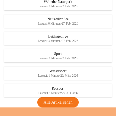
i
i
unzulässige Weingärten zu roden! Bitte 
Welterbe-Naturpark
e
e
helfen wir zusammen um unsere Winzer 
Lesezeit 1 Minute
•
27. Feb. 2026
d
d
vor den prognostizierten Ernteausfällen 
l
l
und den daraus folgenden wirtschaftlichen 
e
e
Neusiedler See
Schäden zu bewahren.
r
r
Lesezeit 6 Minuten
•
27. Feb. 2026
S
S
Verordnungen
e
e
Leithagebirge
04.08.2026
e
e
Lesezeit 3 Minuten
•
27. Feb. 2026
Maßnahmen zur Bekämpfung
der Goldgelben Vergilbung der
Sport
Rebe und der Amerikanischen
Lesezeit 1 Minute
•
27. Feb. 2026
Rebzikade
Anhang VBl. EU Nr. 18
Wassersport
_2026
Lesezeit 1 Minute
•
26. März 2026
1 Seite
•
1,4 MB
Radsport
VBl. EU Nr. 18_2026
Lesezeit 3 Minuten
•
27. Juli 2026
2 Seiten
•
2,1 MB
Alle Artikel sehen