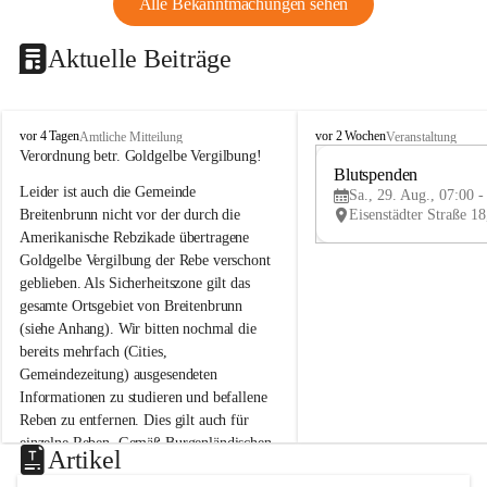
Alle Bekanntmachungen sehen
Aktuelle Beiträge
B
B
vor 4 Tagen
vor 2 Wochen
Amtliche Mitteilung
Veranstaltung
r
r
Verordnung betr. Goldgelbe Vergilbung!
e
e
Blutspenden
Leider ist auch die Gemeinde 
i
i
Sa., 29. Aug., 07:00 -
t
t
Breitenbrunn nicht vor der durch die 
e
e
Amerikanische Rebzikade übertragene 
n
n
Goldgelbe Vergilbung der Rebe verschont 
b
b
geblieben. Als Sicherheitszone gilt das 
r
r
gesamte Ortsgebiet von Breitenbrunn 
u
u
(siehe Anhang). Wir bitten nochmal die 
n
n
n
n
bereits mehrfach (Cities, 
a
a
Gemeindezeitung) ausgesendeten 
m
m
Informationen zu studieren und befallene 
N
N
Reben zu entfernen. Dies gilt auch für 
e
e
einzelne Reben. Gemäß Burgenländischen 
u
u
Artikel
Weinbaugesetz sind nicht gepflegte oder 
s
s