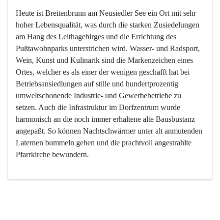
Heute ist Breitenbrunn am Neusiedler See ein Ort mit sehr 
hoher Lebensqualität, was durch die starken Zusiedelungen 
am Hang des Leithagebirges und die Errichtung des 
Pußtawohnparks unterstrichen wird. Wasser- und Radsport, 
Wein, Kunst und Kulinarik sind die Markenzeichen eines 
Ortes, welcher es als einer der wenigen geschafft hat bei 
Betriebsansiedlungen auf stille und hundertprozentig 
umweltschonende Industrie- und Gewerbebetriebe zu 
setzen. Auch die Infrastruktur im Dorfzentrum wurde 
harmonisch an die noch immer erhaltene alte Bausbustanz 
angepaßt. So können Nachtschwärmer unter alt anmutenden 
Laternen bummeln gehen und die prachtvoll angestrahlte 
Pfarrkirche bewundern.

Der Weinbau dominert heute nicht mehr, ist aber integrativer 
Bestandteil der Kultur des Ortes, da man hier schon lange 
von Massenweinbau auf Qualitätsweinbau umgestellt hat. 
So ist es auch nicht verwunderlich, dass eines der historisch 