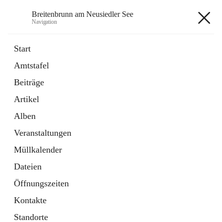
Breitenbrunn am Neusiedler See
Navigation
Breitenbrunn am Neusiedler See
Start
Amtstafel
Formulare
Beiträge
18 Schnellzugriffe
Artikel
Gemeindeservice
7 Schnellzugriffe
Alben
Veranstaltungen
+7
Müllkalender
Dateien
Öffnungszeiten
Kontakte
Hauptadresse
Standorte