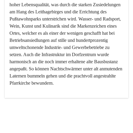
hoher Lebensqualität, was durch die starken Zusiedelungen 
am Hang des Leithagebirges und die Errichtung des 
Pußtawohnparks unterstrichen wird. Wasser- und Radsport, 
Wein, Kunst und Kulinarik sind die Markenzeichen eines 
Ortes, welcher es als einer der wenigen geschafft hat bei 
Betriebsansiedlungen auf stille und hundertprozentig 
umweltschonende Industrie- und Gewerbebetriebe zu 
setzen. Auch die Infrastruktur im Dorfzentrum wurde 
harmonisch an die noch immer erhaltene alte Bausbustanz 
angepaßt. So können Nachtschwärmer unter alt anmutenden 
Laternen bummeln gehen und die prachtvoll angestrahlte 
Pfarrkirche bewundern.

Der Weinbau dominert heute nicht mehr, ist aber integrativer 
Bestandteil der Kultur des Ortes, da man hier schon lange 
von Massenweinbau auf Qualitätsweinbau umgestellt hat. 
So ist es auch nicht verwunderlich, dass eines der historisch 
wertvollsten Gebäude die Ortsvinothek beherbergt und dass 
der Kellering ein beliebtes Ziel darstellt.
