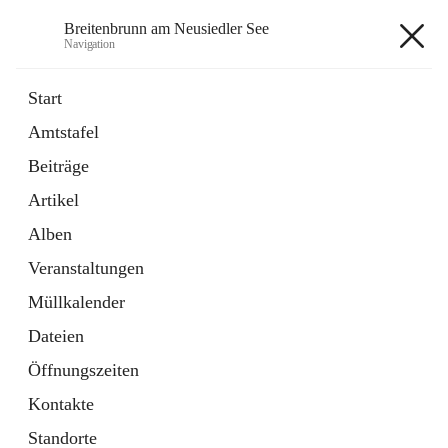
Breitenbrunn am Neusiedler See
Navigation
Breitenbrunn am Neusiedler See
Start
Amtstafel
Formulare
Beiträge
18 Schnellzugriffe
Artikel
Gemeindeservice
7 Schnellzugriffe
Alben
Veranstaltungen
+7
Müllkalender
Dateien
Öffnungszeiten
Kontakte
Hauptadresse
Standorte