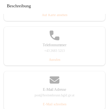
Eisenstädterstraße 18, 7091 Breitenbrunn am Neusiedler
Beschreibung
See, AUT
Auf Karte ansehen
Telefonnummer
+43 2683 5213
Anrufen
E-Mail Adresse
post@breitenbrunn.bgld.gv.at
E-Mail schreiben