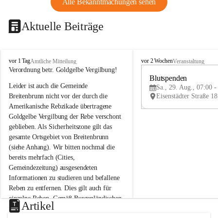
Alle Bekanntmachungen sehen
Aktuelle Beiträge
B
B
vor 1 Tag
vor 2 Wochen
Amtliche Mitteilung
Veranstaltung
r
r
Verordnung betr. Goldgelbe Vergilbung!
e
e
Blutspenden
Leider ist auch die Gemeinde 
i
i
Sa., 29. Aug., 07:00 -
t
t
Breitenbrunn nicht vor der durch die 
e
e
Amerikanische Rebzikade übertragene 
n
n
Goldgelbe Vergilbung der Rebe verschont 
b
b
geblieben. Als Sicherheitszone gilt das 
r
r
gesamte Ortsgebiet von Breitenbrunn 
u
u
(siehe Anhang). Wir bitten nochmal die 
n
n
n
n
bereits mehrfach (Cities, 
a
a
Gemeindezeitung) ausgesendeten 
m
m
Informationen zu studieren und befallene 
N
N
Reben zu entfernen. Dies gilt auch für 
e
e
einzelne Reben. Gemäß Burgenländischen 
u
u
Artikel
Weinbaugesetz sind nicht gepflegte oder 
s
s