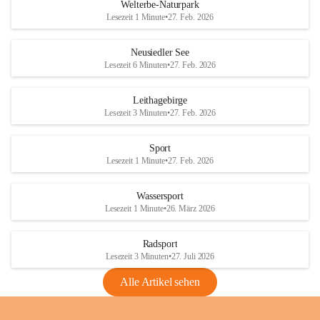
i
i
unzulässige Weingärten zu roden! Bitte 
Welterbe-Naturpark
e
e
helfen wir zusammen um unsere Winzer 
Lesezeit 1 Minute
•
27. Feb. 2026
d
d
vor den prognostizierten Ernteausfällen 
l
l
und den daraus folgenden wirtschaftlichen 
e
e
Neusiedler See
Schäden zu bewahren.
r
r
Lesezeit 6 Minuten
•
27. Feb. 2026
S
S
Verordnungen
e
e
Leithagebirge
04.08.2026
e
e
Lesezeit 3 Minuten
•
27. Feb. 2026
Maßnahmen zur Bekämpfung
der Goldgelben Vergilbung der
Sport
Rebe und der Amerikanischen
Lesezeit 1 Minute
•
27. Feb. 2026
Rebzikade
Anhang VBl. EU Nr. 18
Wassersport
_2026
Lesezeit 1 Minute
•
26. März 2026
1 Seite
•
1,4 MB
Radsport
VBl. EU Nr. 18_2026
Lesezeit 3 Minuten
•
27. Juli 2026
2 Seiten
•
2,1 MB
Alle Artikel sehen