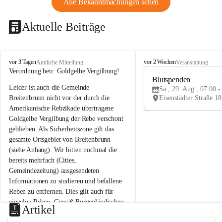
Alle Bekanntmachungen sehen
Aktuelle Beiträge
B
B
vor 3 Tagen
vor 2 Wochen
Amtliche Mitteilung
Veranstaltung
r
r
Verordnung betr. Goldgelbe Vergilbung!
e
e
Blutspenden
Leider ist auch die Gemeinde 
i
i
Sa., 29. Aug., 07:00 -
t
t
Breitenbrunn nicht vor der durch die 
e
e
Amerikanische Rebzikade übertragene 
n
n
Goldgelbe Vergilbung der Rebe verschont 
b
b
geblieben. Als Sicherheitszone gilt das 
r
r
gesamte Ortsgebiet von Breitenbrunn 
u
u
(siehe Anhang). Wir bitten nochmal die 
n
n
n
n
bereits mehrfach (Cities, 
a
a
Gemeindezeitung) ausgesendeten 
m
m
Informationen zu studieren und befallene 
N
N
Reben zu entfernen. Dies gilt auch für 
e
e
einzelne Reben. Gemäß Burgenländischen 
u
u
Artikel
Weinbaugesetz sind nicht gepflegte oder 
s
s