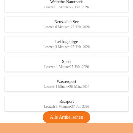
i
i
unzulässige Weingärten zu roden! Bitte 
Welterbe-Naturpark
e
e
helfen wir zusammen um unsere Winzer 
Lesezeit 1 Minute
•
27. Feb. 2026
d
d
vor den prognostizierten Ernteausfällen 
l
l
und den daraus folgenden wirtschaftlichen 
e
e
Neusiedler See
Schäden zu bewahren.
r
r
Lesezeit 6 Minuten
•
27. Feb. 2026
S
S
Verordnungen
e
e
Leithagebirge
04.08.2026
e
e
Lesezeit 3 Minuten
•
27. Feb. 2026
Maßnahmen zur Bekämpfung
der Goldgelben Vergilbung der
Sport
Rebe und der Amerikanischen
Lesezeit 1 Minute
•
27. Feb. 2026
Rebzikade
Anhang VBl. EU Nr. 18
Wassersport
_2026
Lesezeit 1 Minute
•
26. März 2026
1 Seite
•
1,4 MB
Radsport
VBl. EU Nr. 18_2026
Lesezeit 3 Minuten
•
27. Juli 2026
2 Seiten
•
2,1 MB
Alle Artikel sehen