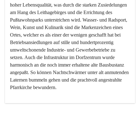
hoher Lebensqualität, was durch die starken Zusiedelungen 
am Hang des Leithagebirges und die Errichtung des 
Pußtawohnparks unterstrichen wird. Wasser- und Radsport, 
Wein, Kunst und Kulinarik sind die Markenzeichen eines 
Ortes, welcher es als einer der wenigen geschafft hat bei 
Betriebsansiedlungen auf stille und hundertprozentig 
umweltschonende Industrie- und Gewerbebetriebe zu 
setzen. Auch die Infrastruktur im Dorfzentrum wurde 
harmonisch an die noch immer erhaltene alte Bausbustanz 
angepaßt. So können Nachtschwärmer unter alt anmutenden 
Laternen bummeln gehen und die prachtvoll angestrahlte 
Pfarrkirche bewundern.

Der Weinbau dominert heute nicht mehr, ist aber integrativer 
Bestandteil der Kultur des Ortes, da man hier schon lange 
von Massenweinbau auf Qualitätsweinbau umgestellt hat. 
So ist es auch nicht verwunderlich, dass eines der historisch 
wertvollsten Gebäude die Ortsvinothek beherbergt und dass 
der Kellering ein beliebtes Ziel darstellt.
