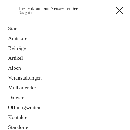
Breitenbrunn am Neusiedler See
Navigation
Breitenbrunn am Neusiedler See
Start
Amtstafel
Formulare
Beiträge
18 Schnellzugriffe
Artikel
Gemeindeservice
7 Schnellzugriffe
Alben
Veranstaltungen
+7
Müllkalender
Dateien
Öffnungszeiten
Kontakte
Hauptadresse
Standorte