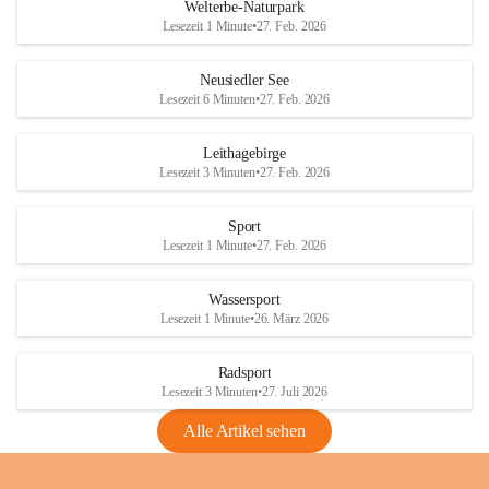
i
i
unzulässige Weingärten zu roden! Bitte 
Welterbe-Naturpark
e
e
helfen wir zusammen um unsere Winzer 
Lesezeit 1 Minute
•
27. Feb. 2026
d
d
vor den prognostizierten Ernteausfällen 
l
l
und den daraus folgenden wirtschaftlichen 
e
e
Neusiedler See
Schäden zu bewahren.
r
r
Lesezeit 6 Minuten
•
27. Feb. 2026
S
S
Verordnungen
e
e
Leithagebirge
04.08.2026
e
e
Lesezeit 3 Minuten
•
27. Feb. 2026
Maßnahmen zur Bekämpfung
der Goldgelben Vergilbung der
Sport
Rebe und der Amerikanischen
Lesezeit 1 Minute
•
27. Feb. 2026
Rebzikade
Anhang VBl. EU Nr. 18
Wassersport
_2026
Lesezeit 1 Minute
•
26. März 2026
1 Seite
•
1,4 MB
Radsport
VBl. EU Nr. 18_2026
Lesezeit 3 Minuten
•
27. Juli 2026
2 Seiten
•
2,1 MB
Alle Artikel sehen