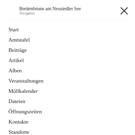
Breitenbrunn am Neusiedler See
Navigation
Breitenbrunn am Neusiedler See
Start
Amtstafel
Formulare
Beiträge
18 Schnellzugriffe
Artikel
Gemeindeservice
7 Schnellzugriffe
Alben
Veranstaltungen
+7
Müllkalender
Dateien
Öffnungszeiten
Kontakte
Hauptadresse
Standorte