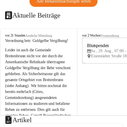
Alle Bekanntmachungen sehen
Aktuelle Beiträge
B
B
vor 21 Stunden
vor 2 Wochen
Amtliche Mitteilung
Veranstaltung
r
r
Verordnung betr. Goldgelbe Vergilbung!
e
e
Blutspenden
Leider ist auch die Gemeinde 
i
i
Sa., 29. Aug., 07:00 -
t
t
Breitenbrunn nicht vor der durch die 
e
e
Amerikanische Rebzikade übertragene 
n
n
Goldgelbe Vergilbung der Rebe verschont 
b
b
geblieben. Als Sicherheitszone gilt das 
r
r
gesamte Ortsgebiet von Breitenbrunn 
u
u
(siehe Anhang). Wir bitten nochmal die 
n
n
n
n
bereits mehrfach (Cities, 
a
a
Gemeindezeitung) ausgesendeten 
m
m
Informationen zu studieren und befallene 
N
N
Reben zu entfernen. Dies gilt auch für 
e
e
einzelne Reben. Gemäß Burgenländischen 
u
u
Artikel
Weinbaugesetz sind nicht gepflegte oder 
s
s