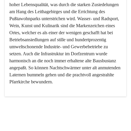
hoher Lebensqualität, was durch die starken Zusiedelungen 
am Hang des Leithagebirges und die Errichtung des 
Pußtawohnparks unterstrichen wird. Wasser- und Radsport, 
Wein, Kunst und Kulinarik sind die Markenzeichen eines 
Ortes, welcher es als einer der wenigen geschafft hat bei 
Betriebsansiedlungen auf stille und hundertprozentig 
umweltschonende Industrie- und Gewerbebetriebe zu 
setzen. Auch die Infrastruktur im Dorfzentrum wurde 
harmonisch an die noch immer erhaltene alte Bausbustanz 
angepaßt. So können Nachtschwärmer unter alt anmutenden 
Laternen bummeln gehen und die prachtvoll angestrahlte 
Pfarrkirche bewundern.

Der Weinbau dominert heute nicht mehr, ist aber integrativer 
Bestandteil der Kultur des Ortes, da man hier schon lange 
von Massenweinbau auf Qualitätsweinbau umgestellt hat. 
So ist es auch nicht verwunderlich, dass eines der historisch 
wertvollsten Gebäude die Ortsvinothek beherbergt und dass 
der Kellering ein beliebtes Ziel darstellt.
