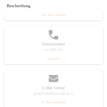
Eisenstädterstraße 18, 7091 Breitenbrunn am Neusiedler
Beschreibung
See, AUT
Auf Karte ansehen
Telefonnummer
+43 2683 5213
Anrufen
E-Mail Adresse
post@breitenbrunn.bgld.gv.at
E-Mail schreiben