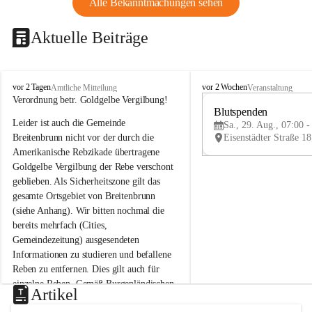
Alle Bekanntmachungen sehen
Aktuelle Beiträge
B
B
vor 2 Tagen
vor 2 Wochen
Amtliche Mitteilung
Veranstaltung
r
r
Verordnung betr. Goldgelbe Vergilbung!
e
e
Blutspenden
Leider ist auch die Gemeinde 
i
i
Sa., 29. Aug., 07:00 -
t
t
Breitenbrunn nicht vor der durch die 
e
e
Amerikanische Rebzikade übertragene 
n
n
Goldgelbe Vergilbung der Rebe verschont 
b
b
geblieben. Als Sicherheitszone gilt das 
r
r
gesamte Ortsgebiet von Breitenbrunn 
u
u
(siehe Anhang). Wir bitten nochmal die 
n
n
n
n
bereits mehrfach (Cities, 
a
a
Gemeindezeitung) ausgesendeten 
m
m
Informationen zu studieren und befallene 
N
N
Reben zu entfernen. Dies gilt auch für 
e
e
einzelne Reben. Gemäß Burgenländischen 
u
u
Artikel
Weinbaugesetz sind nicht gepflegte oder 
s
s