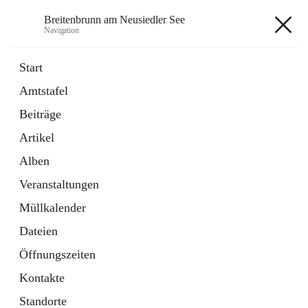
Breitenbrunn am Neusiedler See
Navigation
Breitenbrunn am Neusiedler See
Start
Amtstafel
Formulare
Beiträge
18 Schnellzugriffe
Artikel
Gemeindeservice
7 Schnellzugriffe
Alben
Veranstaltungen
+7
Müllkalender
Dateien
Öffnungszeiten
Kontakte
Hauptadresse
Standorte