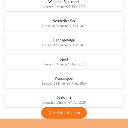
i
i
unzulässige Weingärten zu roden! Bitte 
Welterbe-Naturpark
e
e
helfen wir zusammen um unsere Winzer 
Lesezeit 1 Minute
•
27. Feb. 2026
d
d
vor den prognostizierten Ernteausfällen 
l
l
und den daraus folgenden wirtschaftlichen 
e
e
Neusiedler See
Schäden zu bewahren.
r
r
Lesezeit 6 Minuten
•
27. Feb. 2026
S
S
Verordnungen
e
e
Leithagebirge
04.08.2026
e
e
Lesezeit 3 Minuten
•
27. Feb. 2026
Maßnahmen zur Bekämpfung
der Goldgelben Vergilbung der
Sport
Rebe und der Amerikanischen
Lesezeit 1 Minute
•
27. Feb. 2026
Rebzikade
Anhang VBl. EU Nr. 18
Wassersport
_2026
Lesezeit 1 Minute
•
26. März 2026
1 Seite
•
1,4 MB
Radsport
VBl. EU Nr. 18_2026
Lesezeit 3 Minuten
•
27. Juli 2026
2 Seiten
•
2,1 MB
Alle Artikel sehen