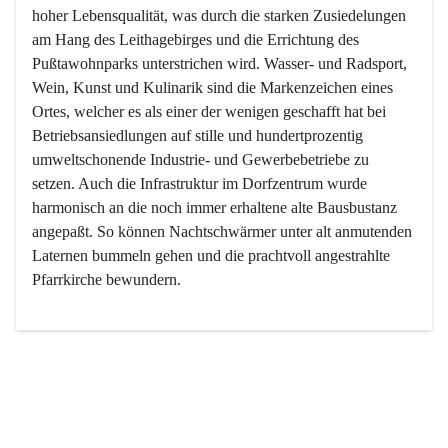
hoher Lebensqualität, was durch die starken Zusiedelungen 
am Hang des Leithagebirges und die Errichtung des 
Pußtawohnparks unterstrichen wird. Wasser- und Radsport, 
Wein, Kunst und Kulinarik sind die Markenzeichen eines 
Ortes, welcher es als einer der wenigen geschafft hat bei 
Betriebsansiedlungen auf stille und hundertprozentig 
umweltschonende Industrie- und Gewerbebetriebe zu 
setzen. Auch die Infrastruktur im Dorfzentrum wurde 
harmonisch an die noch immer erhaltene alte Bausbustanz 
angepaßt. So können Nachtschwärmer unter alt anmutenden 
Laternen bummeln gehen und die prachtvoll angestrahlte 
Pfarrkirche bewundern.

Der Weinbau dominert heute nicht mehr, ist aber integrativer 
Bestandteil der Kultur des Ortes, da man hier schon lange 
von Massenweinbau auf Qualitätsweinbau umgestellt hat. 
So ist es auch nicht verwunderlich, dass eines der historisch 
wertvollsten Gebäude die Ortsvinothek beherbergt und dass 
der Kellering ein beliebtes Ziel darstellt.
