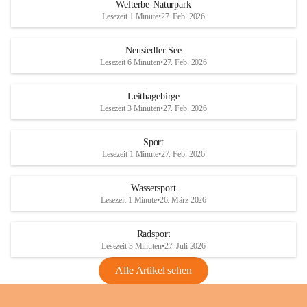
i
i
unzulässige Weingärten zu roden! Bitte 
Welterbe-Naturpark
e
e
helfen wir zusammen um unsere Winzer 
Lesezeit 1 Minute
•
27. Feb. 2026
d
d
vor den prognostizierten Ernteausfällen 
l
l
und den daraus folgenden wirtschaftlichen 
e
e
Neusiedler See
Schäden zu bewahren.
r
r
Lesezeit 6 Minuten
•
27. Feb. 2026
S
S
Verordnungen
e
e
Leithagebirge
04.08.2026
e
e
Lesezeit 3 Minuten
•
27. Feb. 2026
Maßnahmen zur Bekämpfung
der Goldgelben Vergilbung der
Sport
Rebe und der Amerikanischen
Lesezeit 1 Minute
•
27. Feb. 2026
Rebzikade
Anhang VBl. EU Nr. 18
Wassersport
_2026
Lesezeit 1 Minute
•
26. März 2026
1 Seite
•
1,4 MB
Radsport
VBl. EU Nr. 18_2026
Lesezeit 3 Minuten
•
27. Juli 2026
2 Seiten
•
2,1 MB
Alle Artikel sehen