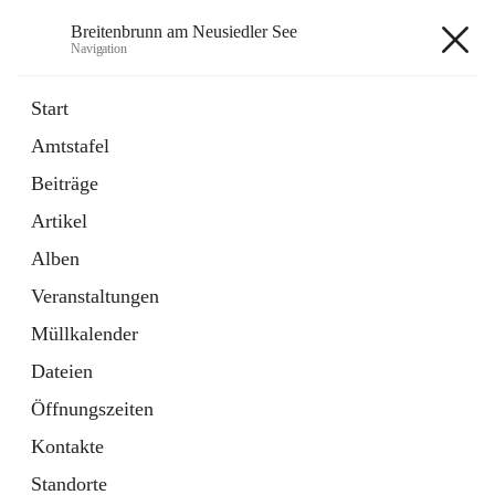
Breitenbrunn am Neusiedler See
Navigation
Breitenbrunn am Neusiedler See
Start
Amtstafel
Formulare
Beiträge
18 Schnellzugriffe
Artikel
Gemeindeservice
7 Schnellzugriffe
Alben
Veranstaltungen
+7
Müllkalender
Dateien
Öffnungszeiten
Kontakte
Hauptadresse
Standorte