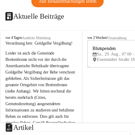
Alle Bekanntmachungen sehen
Aktuelle Beiträge
B
B
vor 4 Tagen
vor 2 Wochen
Amtliche Mitteilung
Veranstaltung
r
r
Verordnung betr. Goldgelbe Vergilbung!
e
e
Blutspenden
Leider ist auch die Gemeinde 
i
i
Sa., 29. Aug., 07:00 -
t
t
Breitenbrunn nicht vor der durch die 
e
e
Amerikanische Rebzikade übertragene 
n
n
Goldgelbe Vergilbung der Rebe verschont 
b
b
geblieben. Als Sicherheitszone gilt das 
r
r
gesamte Ortsgebiet von Breitenbrunn 
u
u
(siehe Anhang). Wir bitten nochmal die 
n
n
n
n
bereits mehrfach (Cities, 
a
a
Gemeindezeitung) ausgesendeten 
m
m
Informationen zu studieren und befallene 
N
N
Reben zu entfernen. Dies gilt auch für 
e
e
einzelne Reben. Gemäß Burgenländischen 
u
u
Artikel
Weinbaugesetz sind nicht gepflegte oder 
s
s