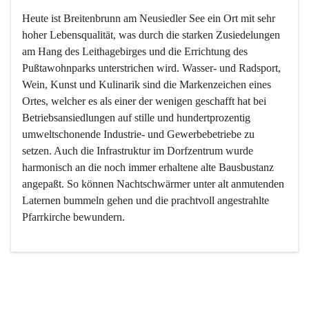
Heute ist Breitenbrunn am Neusiedler See ein Ort mit sehr 
hoher Lebensqualität, was durch die starken Zusiedelungen 
am Hang des Leithagebirges und die Errichtung des 
Pußtawohnparks unterstrichen wird. Wasser- und Radsport, 
Wein, Kunst und Kulinarik sind die Markenzeichen eines 
Ortes, welcher es als einer der wenigen geschafft hat bei 
Betriebsansiedlungen auf stille und hundertprozentig 
umweltschonende Industrie- und Gewerbebetriebe zu 
setzen. Auch die Infrastruktur im Dorfzentrum wurde 
harmonisch an die noch immer erhaltene alte Bausbustanz 
angepaßt. So können Nachtschwärmer unter alt anmutenden 
Laternen bummeln gehen und die prachtvoll angestrahlte 
Pfarrkirche bewundern.

Der Weinbau dominert heute nicht mehr, ist aber integrativer 
Bestandteil der Kultur des Ortes, da man hier schon lange 
von Massenweinbau auf Qualitätsweinbau umgestellt hat. 
So ist es auch nicht verwunderlich, dass eines der historisch 