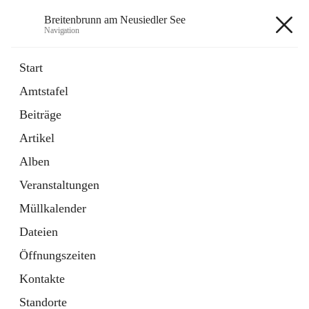
Breitenbrunn am Neusiedler See
Navigation
Breitenbrunn am Neusiedler See
Start
Amtstafel
Formulare
Beiträge
18 Schnellzugriffe
Artikel
Gemeindeservice
7 Schnellzugriffe
Alben
Veranstaltungen
+7
Müllkalender
Dateien
Öffnungszeiten
Kontakte
Hauptadresse
Standorte