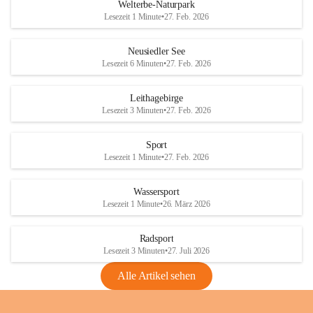
i
i
unzulässige Weingärten zu roden! Bitte 
Welterbe-Naturpark
e
e
helfen wir zusammen um unsere Winzer 
Lesezeit 1 Minute
•
27. Feb. 2026
d
d
vor den prognostizierten Ernteausfällen 
l
l
und den daraus folgenden wirtschaftlichen 
e
e
Neusiedler See
Schäden zu bewahren.
r
r
Lesezeit 6 Minuten
•
27. Feb. 2026
S
S
Verordnungen
e
e
Leithagebirge
04.08.2026
e
e
Lesezeit 3 Minuten
•
27. Feb. 2026
Maßnahmen zur Bekämpfung
der Goldgelben Vergilbung der
Sport
Rebe und der Amerikanischen
Lesezeit 1 Minute
•
27. Feb. 2026
Rebzikade
Anhang VBl. EU Nr. 18
Wassersport
_2026
Lesezeit 1 Minute
•
26. März 2026
1 Seite
•
1,4 MB
Radsport
VBl. EU Nr. 18_2026
Lesezeit 3 Minuten
•
27. Juli 2026
2 Seiten
•
2,1 MB
Alle Artikel sehen