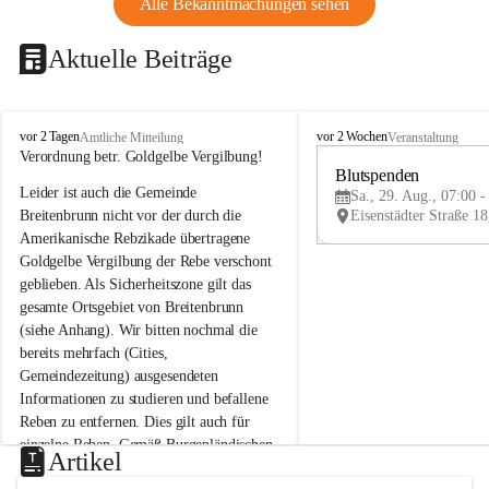
Alle Bekanntmachungen sehen
Aktuelle Beiträge
B
B
vor 2 Tagen
vor 2 Wochen
Amtliche Mitteilung
Veranstaltung
r
r
Verordnung betr. Goldgelbe Vergilbung!
e
e
Blutspenden
Leider ist auch die Gemeinde 
i
i
Sa., 29. Aug., 07:00 -
t
t
Breitenbrunn nicht vor der durch die 
e
e
Amerikanische Rebzikade übertragene 
n
n
Goldgelbe Vergilbung der Rebe verschont 
b
b
geblieben. Als Sicherheitszone gilt das 
r
r
gesamte Ortsgebiet von Breitenbrunn 
u
u
(siehe Anhang). Wir bitten nochmal die 
n
n
n
n
bereits mehrfach (Cities, 
a
a
Gemeindezeitung) ausgesendeten 
m
m
Informationen zu studieren und befallene 
N
N
Reben zu entfernen. Dies gilt auch für 
e
e
einzelne Reben. Gemäß Burgenländischen 
u
u
Artikel
Weinbaugesetz sind nicht gepflegte oder 
s
s