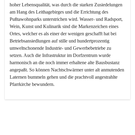
hoher Lebensqualität, was durch die starken Zusiedelungen 
am Hang des Leithagebirges und die Errichtung des 
Pußtawohnparks unterstrichen wird. Wasser- und Radsport, 
Wein, Kunst und Kulinarik sind die Markenzeichen eines 
Ortes, welcher es als einer der wenigen geschafft hat bei 
Betriebsansiedlungen auf stille und hundertprozentig 
umweltschonende Industrie- und Gewerbebetriebe zu 
setzen. Auch die Infrastruktur im Dorfzentrum wurde 
harmonisch an die noch immer erhaltene alte Bausbustanz 
angepaßt. So können Nachtschwärmer unter alt anmutenden 
Laternen bummeln gehen und die prachtvoll angestrahlte 
Pfarrkirche bewundern.

Der Weinbau dominert heute nicht mehr, ist aber integrativer 
Bestandteil der Kultur des Ortes, da man hier schon lange 
von Massenweinbau auf Qualitätsweinbau umgestellt hat. 
So ist es auch nicht verwunderlich, dass eines der historisch 
wertvollsten Gebäude die Ortsvinothek beherbergt und dass 
der Kellering ein beliebtes Ziel darstellt.
