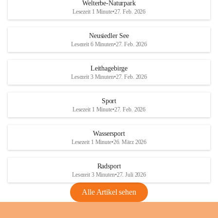
i
i
unzulässige Weingärten zu roden! Bitte 
Welterbe-Naturpark
e
e
helfen wir zusammen um unsere Winzer 
Lesezeit 1 Minute
•
27. Feb. 2026
d
d
vor den prognostizierten Ernteausfällen 
l
l
und den daraus folgenden wirtschaftlichen 
e
e
Neusiedler See
Schäden zu bewahren.
r
r
Lesezeit 6 Minuten
•
27. Feb. 2026
S
S
Verordnungen
e
e
Leithagebirge
04.08.2026
e
e
Lesezeit 3 Minuten
•
27. Feb. 2026
Maßnahmen zur Bekämpfung
der Goldgelben Vergilbung der
Sport
Rebe und der Amerikanischen
Lesezeit 1 Minute
•
27. Feb. 2026
Rebzikade
Anhang VBl. EU Nr. 18
Wassersport
_2026
Lesezeit 1 Minute
•
26. März 2026
1 Seite
•
1,4 MB
Radsport
VBl. EU Nr. 18_2026
Lesezeit 3 Minuten
•
27. Juli 2026
2 Seiten
•
2,1 MB
Alle Artikel sehen