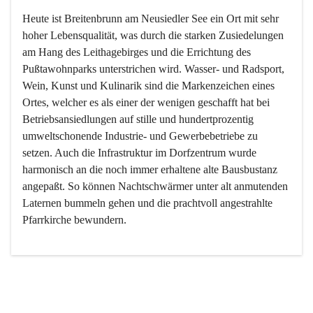
Heute ist Breitenbrunn am Neusiedler See ein Ort mit sehr 
hoher Lebensqualität, was durch die starken Zusiedelungen 
am Hang des Leithagebirges und die Errichtung des 
Pußtawohnparks unterstrichen wird. Wasser- und Radsport, 
Wein, Kunst und Kulinarik sind die Markenzeichen eines 
Ortes, welcher es als einer der wenigen geschafft hat bei 
Betriebsansiedlungen auf stille und hundertprozentig 
umweltschonende Industrie- und Gewerbebetriebe zu 
setzen. Auch die Infrastruktur im Dorfzentrum wurde 
harmonisch an die noch immer erhaltene alte Bausbustanz 
angepaßt. So können Nachtschwärmer unter alt anmutenden 
Laternen bummeln gehen und die prachtvoll angestrahlte 
Pfarrkirche bewundern.

Der Weinbau dominert heute nicht mehr, ist aber integrativer 
Bestandteil der Kultur des Ortes, da man hier schon lange 
von Massenweinbau auf Qualitätsweinbau umgestellt hat. 
So ist es auch nicht verwunderlich, dass eines der historisch 