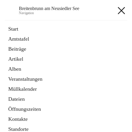
Breitenbrunn am Neusiedler See
Navigation
Breitenbrunn am Neusiedler See
Start
Amtstafel
Formulare
Beiträge
18 Schnellzugriffe
Artikel
Gemeindeservice
7 Schnellzugriffe
Alben
Veranstaltungen
+7
Müllkalender
Dateien
Öffnungszeiten
Kontakte
Hauptadresse
Standorte