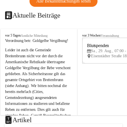
Alle Bekanntmachungen sehen
Aktuelle Beiträge
B
B
vor 5 Tagen
vor 3 Wochen
Amtliche Mitteilung
Veranstaltung
r
r
Verordnung betr. Goldgelbe Vergilbung!
e
e
Blutspenden
Leider ist auch die Gemeinde 
i
i
Sa., 29. Aug., 07:00 -
t
t
Breitenbrunn nicht vor der durch die 
e
e
Amerikanische Rebzikade übertragene 
n
n
Goldgelbe Vergilbung der Rebe verschont 
b
b
geblieben. Als Sicherheitszone gilt das 
r
r
gesamte Ortsgebiet von Breitenbrunn 
u
u
(siehe Anhang). Wir bitten nochmal die 
n
n
n
n
bereits mehrfach (Cities, 
a
a
Gemeindezeitung) ausgesendeten 
m
m
Informationen zu studieren und befallene 
N
N
Reben zu entfernen. Dies gilt auch für 
e
e
einzelne Reben. Gemäß Burgenländischen 
u
u
Artikel
Weinbaugesetz sind nicht gepflegte oder 
s
s