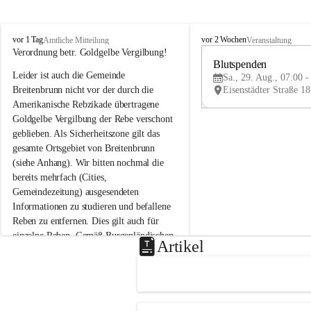
B
B
vor 1 Tag
vor 2 Wochen
Amtliche Mitteilung
Veranstaltung
r
r
Verordnung betr. Goldgelbe Vergilbung!
e
e
Blutspenden
Leider ist auch die Gemeinde 
i
i
Sa., 29. Aug., 07:00 -
t
t
Breitenbrunn nicht vor der durch die 
e
e
Amerikanische Rebzikade übertragene 
n
n
Goldgelbe Vergilbung der Rebe verschont 
b
b
geblieben. Als Sicherheitszone gilt das 
r
r
gesamte Ortsgebiet von Breitenbrunn 
u
u
(siehe Anhang). Wir bitten nochmal die 
n
n
n
n
bereits mehrfach (Cities, 
a
a
Gemeindezeitung) ausgesendeten 
m
m
Informationen zu studieren und befallene 
N
N
Reben zu entfernen. Dies gilt auch für 
e
e
einzelne Reben. Gemäß Burgenländischen 
u
u
Artikel
Weinbaugesetz sind nicht gepflegte oder 
s
s
i
i
unzulässige Weingärten zu roden! Bitte 
e
e
helfen wir zusammen um unsere Winzer 
d
d
vor den prognostizierten Ernteausfällen 
l
l
und den daraus folgenden wirtschaftlichen 