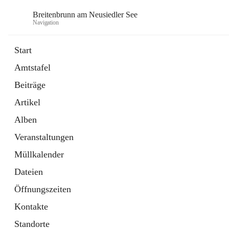
Breitenbrunn am Neusiedler See
Navigation
Start
Amtstafel
Formulare
Beiträge
18 Schnellzugriffe
Artikel
Gemeindeservice
7 Schnellzugriffe
Alben
Veranstaltungen
Müllkalender
Dateien
Öffnungszeiten
Kontakte
Standorte