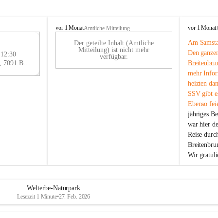
B
B
vor 1 Monat
vor 1 Monat
Amtliche Mitteilung
r
r
Am Samstag
Der geteilte Inhalt (Amtliche
e
e
29
Mitteilung) ist nicht mehr
Den ganzen
i
i
 12:30
AU
verfügbar.
t
t
Eisenstädter Straße 18, 7091 Breitenbrunn am Neusiedler See, AUT
Breitenbru
G
e
e
mehr Infor
n
n
heizten da
b
b
SSV gibt es
r
r
Ebenso feie
u
u
jähriges B
n
n
n
n
war hier d
a
a
Reise durc
m
m
Breitenbrun
N
N
Wir gratul
e
e
u
u
s
s
i
i
Welterbe-Naturpark
e
e
Lesezeit 1 Minute
•
27. Feb. 2026
d
d
l
l