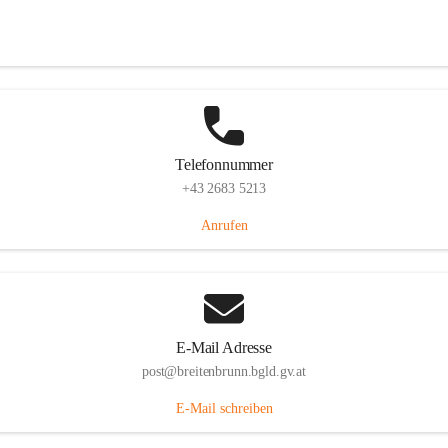
Eisenstädterstraße 18, 7091 Breitenbrunn am Neusiedler See, AUT
Auf Karte ansehen
Telefonnummer
+43 2683 5213
Anrufen
E-Mail Adresse
post@breitenbrunn.bgld.gv.at
E-Mail schreiben