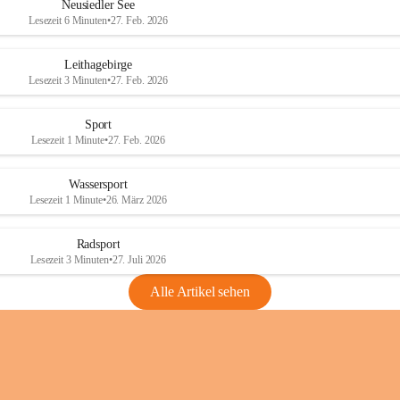
e
e
Neusiedler See
r
r
Lesezeit 6 Minuten
•
27. Feb. 2026
S
S
e
e
Leithagebirge
e
e
Lesezeit 3 Minuten
•
27. Feb. 2026
Sport
Lesezeit 1 Minute
•
27. Feb. 2026
Wassersport
Lesezeit 1 Minute
•
26. März 2026
Radsport
Lesezeit 3 Minuten
•
27. Juli 2026
Alle Artikel sehen