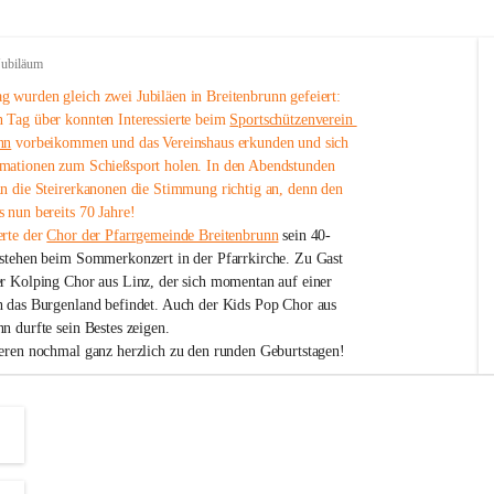
Jubiläum
 wurden gleich zwei Jubiläen in Breitenbrunn gefeiert: 
 Tag über konnten Interessierte beim 
Sportschützenverein 
nn
 vorbeikommen und das Vereinshaus erkunden und sich 
mationen zum Schießsport holen. In den Abendstunden 
nn die Steirerkanonen die Stimmung richtig an, denn den 
 nun bereits 70 Jahre!
rte der 
Chor der Pfarrgemeinde Breitenbrunn
 sein 40-
estehen beim Sommerkonzert in der Pfarrkirche. Zu Gast 
er Kolping Chor aus Linz, der sich momentan auf einer 
h das Burgenland befindet. Auch der Kids Pop Chor aus 
n durfte sein Bestes zeigen.
ieren nochmal ganz herzlich zu den runden Geburtstagen!