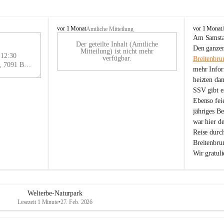
B
B
vor 1 Monat
vor 1 Monat
Amtliche Mitteilung
r
r
Am Samstag
Der geteilte Inhalt (Amtliche
e
e
29
Den ganzen
Mitteilung) ist nicht mehr
i
i
 12:30
AU
verfügbar.
Breitenbru
t
t
Eisenstädter Straße 18, 7091 Breitenbrunn am Neusiedler See, AUT
G
mehr Infor
e
e
heizten da
n
n
SSV gibt es
b
b
r
r
Ebenso feie
u
u
jähriges B
n
n
war hier d
n
n
Reise durc
a
a
Breitenbrun
m
m
Wir gratul
N
N
e
e
u
u
s
s
i
i
Welterbe-Naturpark
e
e
Lesezeit 1 Minute
•
27. Feb. 2026
d
d
l
l