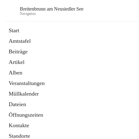
Breitenbrunn am Neusiedler See
Navigation
Start
Amtstafel
Formulare
Beiträge
18 Schnellzugriffe
Artikel
Gemeindeservice
7 Schnellzugriffe
Alben
Veranstaltungen
Müllkalender
Dateien
Öffnungszeiten
Kontakte
Standorte