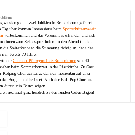
Jubiläum
 wurden gleich zwei Jubiläen in Breitenbrunn gefeiert: 
 Tag über konnten Interessierte beim 
Sportschützenverein 
nn
 vorbeikommen und das Vereinshaus erkunden und sich 
mationen zum Schießsport holen. In den Abendstunden 
nn die Steirerkanonen die Stimmung richtig an, denn den 
 nun bereits 70 Jahre!
rte der 
Chor der Pfarrgemeinde Breitenbrunn
 sein 40-
estehen beim Sommerkonzert in der Pfarrkirche. Zu Gast 
er Kolping Chor aus Linz, der sich momentan auf einer 
h das Burgenland befindet. Auch der Kids Pop Chor aus 
n durfte sein Bestes zeigen.
ieren nochmal ganz herzlich zu den runden Geburtstagen!