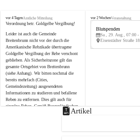
B
B
vor 4 Tagen
vor 2 Wochen
Amtliche Mitteilung
Veranstaltung
r
r
Verordnung betr. Goldgelbe Vergilbung!
e
e
Blutspenden
Leider ist auch die Gemeinde 
i
i
Sa., 29. Aug., 07:00 -
t
t
Breitenbrunn nicht vor der durch die 
e
e
Amerikanische Rebzikade übertragene 
n
n
Goldgelbe Vergilbung der Rebe verschont 
b
b
geblieben. Als Sicherheitszone gilt das 
r
r
gesamte Ortsgebiet von Breitenbrunn 
u
u
(siehe Anhang). Wir bitten nochmal die 
n
n
n
n
bereits mehrfach (Cities, 
a
a
Gemeindezeitung) ausgesendeten 
m
m
Informationen zu studieren und befallene 
N
N
Reben zu entfernen. Dies gilt auch für 
e
e
einzelne Reben. Gemäß Burgenländischen 
u
u
Artikel
Weinbaugesetz sind nicht gepflegte oder 
s
s
i
i
unzulässige Weingärten zu roden! Bitte 
e
e
helfen wir zusammen um unsere Winzer 
d
d
vor den prognostizierten Ernteausfällen 
l
l
und den daraus folgenden wirtschaftlichen 