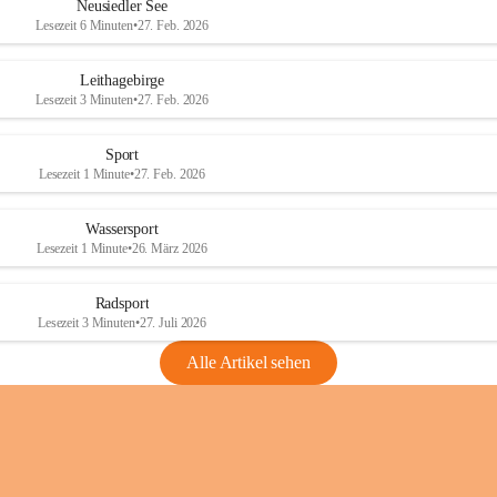
e
e
Neusiedler See
r
r
Lesezeit 6 Minuten
•
27. Feb. 2026
S
S
e
e
Leithagebirge
e
e
Lesezeit 3 Minuten
•
27. Feb. 2026
Sport
Lesezeit 1 Minute
•
27. Feb. 2026
Wassersport
Lesezeit 1 Minute
•
26. März 2026
Radsport
Lesezeit 3 Minuten
•
27. Juli 2026
Alle Artikel sehen