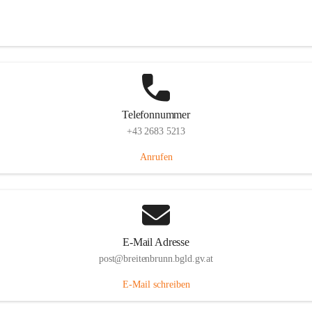
Eisenstädterstraße 18, 7091 Breitenbrunn am Neusiedler See, AUT
Auf Karte ansehen
Telefonnummer
+43 2683 5213
Anrufen
E-Mail Adresse
post@breitenbrunn.bgld.gv.at
E-Mail schreiben