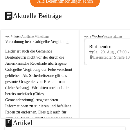
Alle Bekanntmachungen sehen
Aktuelle Beiträge
B
B
vor 4 Tagen
vor 2 Wochen
Amtliche Mitteilung
Veranstaltung
r
r
Verordnung betr. Goldgelbe Vergilbung!
e
e
Blutspenden
Leider ist auch die Gemeinde 
i
i
Sa., 29. Aug., 07:00 -
t
t
Breitenbrunn nicht vor der durch die 
e
e
Amerikanische Rebzikade übertragene 
n
n
Goldgelbe Vergilbung der Rebe verschont 
b
b
geblieben. Als Sicherheitszone gilt das 
r
r
gesamte Ortsgebiet von Breitenbrunn 
u
u
(siehe Anhang). Wir bitten nochmal die 
n
n
n
n
bereits mehrfach (Cities, 
a
a
Gemeindezeitung) ausgesendeten 
m
m
Informationen zu studieren und befallene 
N
N
Reben zu entfernen. Dies gilt auch für 
e
e
einzelne Reben. Gemäß Burgenländischen 
u
u
Artikel
Weinbaugesetz sind nicht gepflegte oder 
s
s