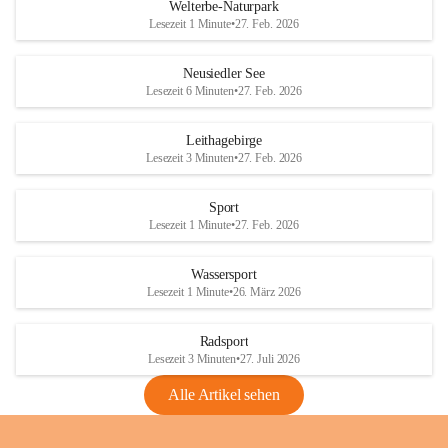
i
i
unzulässige Weingärten zu roden! Bitte 
Welterbe-Naturpark
e
e
helfen wir zusammen um unsere Winzer 
Lesezeit 1 Minute
•
27. Feb. 2026
d
d
vor den prognostizierten Ernteausfällen 
l
l
und den daraus folgenden wirtschaftlichen 
e
e
Neusiedler See
Schäden zu bewahren.
r
r
Lesezeit 6 Minuten
•
27. Feb. 2026
S
S
Verordnungen
e
e
Leithagebirge
04.08.2026
e
e
Lesezeit 3 Minuten
•
27. Feb. 2026
Maßnahmen zur Bekämpfung
der Goldgelben Vergilbung der
Sport
Rebe und der Amerikanischen
Lesezeit 1 Minute
•
27. Feb. 2026
Rebzikade
Anhang VBl. EU Nr. 18
Wassersport
_2026
Lesezeit 1 Minute
•
26. März 2026
1 Seite
•
1,4 MB
Radsport
VBl. EU Nr. 18_2026
Lesezeit 3 Minuten
•
27. Juli 2026
2 Seiten
•
2,1 MB
Alle Artikel sehen