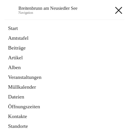
Breitenbrunn am Neusiedler See
Navigation
Breitenbrunn am Neusiedler See
Start
Amtstafel
Formulare
Beiträge
18 Schnellzugriffe
Artikel
Gemeindeservice
7 Schnellzugriffe
Alben
Veranstaltungen
+7
Müllkalender
Dateien
Öffnungszeiten
Kontakte
Hauptadresse
Standorte