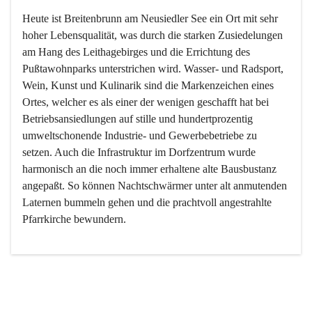
Heute ist Breitenbrunn am Neusiedler See ein Ort mit sehr 
hoher Lebensqualität, was durch die starken Zusiedelungen 
am Hang des Leithagebirges und die Errichtung des 
Pußtawohnparks unterstrichen wird. Wasser- und Radsport, 
Wein, Kunst und Kulinarik sind die Markenzeichen eines 
Ortes, welcher es als einer der wenigen geschafft hat bei 
Betriebsansiedlungen auf stille und hundertprozentig 
umweltschonende Industrie- und Gewerbebetriebe zu 
setzen. Auch die Infrastruktur im Dorfzentrum wurde 
harmonisch an die noch immer erhaltene alte Bausbustanz 
angepaßt. So können Nachtschwärmer unter alt anmutenden 
Laternen bummeln gehen und die prachtvoll angestrahlte 
Pfarrkirche bewundern.

Der Weinbau dominert heute nicht mehr, ist aber integrativer 
Bestandteil der Kultur des Ortes, da man hier schon lange 
von Massenweinbau auf Qualitätsweinbau umgestellt hat. 
So ist es auch nicht verwunderlich, dass eines der historisch 