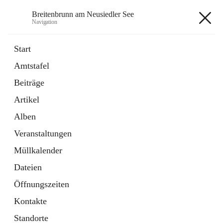
Breitenbrunn am Neusiedler See
Navigation
Breitenbrunn am Neusiedler See
Start
Amtstafel
Formulare
Beiträge
18 Schnellzugriffe
Artikel
Gemeindeservice
7 Schnellzugriffe
Alben
Veranstaltungen
+7
Müllkalender
Dateien
Öffnungszeiten
Kontakte
Hauptadresse
Standorte