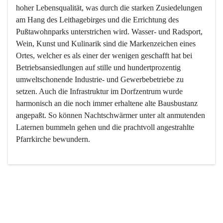
hoher Lebensqualität, was durch die starken Zusiedelungen 
am Hang des Leithagebirges und die Errichtung des 
Pußtawohnparks unterstrichen wird. Wasser- und Radsport, 
Wein, Kunst und Kulinarik sind die Markenzeichen eines 
Ortes, welcher es als einer der wenigen geschafft hat bei 
Betriebsansiedlungen auf stille und hundertprozentig 
umweltschonende Industrie- und Gewerbebetriebe zu 
setzen. Auch die Infrastruktur im Dorfzentrum wurde 
harmonisch an die noch immer erhaltene alte Bausbustanz 
angepaßt. So können Nachtschwärmer unter alt anmutenden 
Laternen bummeln gehen und die prachtvoll angestrahlte 
Pfarrkirche bewundern.

Der Weinbau dominert heute nicht mehr, ist aber integrativer 
Bestandteil der Kultur des Ortes, da man hier schon lange 
von Massenweinbau auf Qualitätsweinbau umgestellt hat. 
So ist es auch nicht verwunderlich, dass eines der historisch 
wertvollsten Gebäude die Ortsvinothek beherbergt und dass 
der Kellering ein beliebtes Ziel darstellt.
