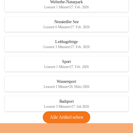
i
i
unzulässige Weingärten zu roden! Bitte 
Welterbe-Naturpark
e
e
helfen wir zusammen um unsere Winzer 
Lesezeit 1 Minute
•
27. Feb. 2026
d
d
vor den prognostizierten Ernteausfällen 
l
l
und den daraus folgenden wirtschaftlichen 
e
e
Neusiedler See
Schäden zu bewahren.
r
r
Lesezeit 6 Minuten
•
27. Feb. 2026
S
S
Verordnungen
e
e
Leithagebirge
04.08.2026
e
e
Lesezeit 3 Minuten
•
27. Feb. 2026
Maßnahmen zur Bekämpfung
der Goldgelben Vergilbung der
Sport
Rebe und der Amerikanischen
Lesezeit 1 Minute
•
27. Feb. 2026
Rebzikade
Anhang VBl. EU Nr. 18
Wassersport
_2026
Lesezeit 1 Minute
•
26. März 2026
1 Seite
•
1,4 MB
Radsport
VBl. EU Nr. 18_2026
Lesezeit 3 Minuten
•
27. Juli 2026
2 Seiten
•
2,1 MB
Alle Artikel sehen