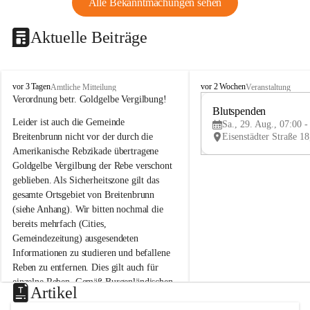
Alle Bekanntmachungen sehen
Aktuelle Beiträge
B
B
vor 3 Tagen
vor 2 Wochen
Amtliche Mitteilung
Veranstaltung
r
r
Verordnung betr. Goldgelbe Vergilbung!
e
e
Blutspenden
Leider ist auch die Gemeinde 
i
i
Sa., 29. Aug., 07:00 -
t
t
Breitenbrunn nicht vor der durch die 
e
e
Amerikanische Rebzikade übertragene 
n
n
Goldgelbe Vergilbung der Rebe verschont 
b
b
geblieben. Als Sicherheitszone gilt das 
r
r
gesamte Ortsgebiet von Breitenbrunn 
u
u
(siehe Anhang). Wir bitten nochmal die 
n
n
n
n
bereits mehrfach (Cities, 
a
a
Gemeindezeitung) ausgesendeten 
m
m
Informationen zu studieren und befallene 
N
N
Reben zu entfernen. Dies gilt auch für 
e
e
einzelne Reben. Gemäß Burgenländischen 
u
u
Artikel
Weinbaugesetz sind nicht gepflegte oder 
s
s