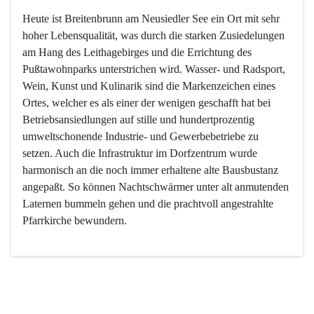
Heute ist Breitenbrunn am Neusiedler See ein Ort mit sehr 
hoher Lebensqualität, was durch die starken Zusiedelungen 
am Hang des Leithagebirges und die Errichtung des 
Pußtawohnparks unterstrichen wird. Wasser- und Radsport, 
Wein, Kunst und Kulinarik sind die Markenzeichen eines 
Ortes, welcher es als einer der wenigen geschafft hat bei 
Betriebsansiedlungen auf stille und hundertprozentig 
umweltschonende Industrie- und Gewerbebetriebe zu 
setzen. Auch die Infrastruktur im Dorfzentrum wurde 
harmonisch an die noch immer erhaltene alte Bausbustanz 
angepaßt. So können Nachtschwärmer unter alt anmutenden 
Laternen bummeln gehen und die prachtvoll angestrahlte 
Pfarrkirche bewundern.

Der Weinbau dominert heute nicht mehr, ist aber integrativer 
Bestandteil der Kultur des Ortes, da man hier schon lange 
von Massenweinbau auf Qualitätsweinbau umgestellt hat. 
So ist es auch nicht verwunderlich, dass eines der historisch 