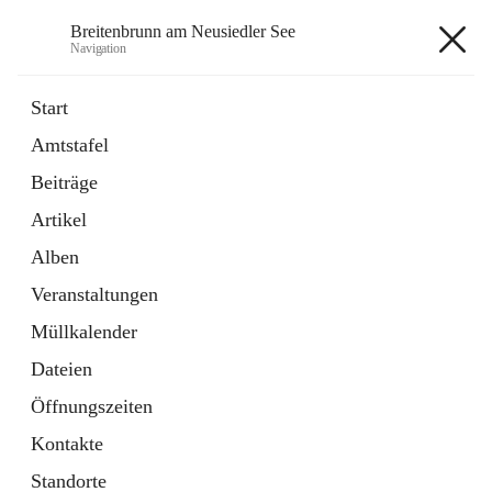
Breitenbrunn am Neusiedler See
Navigation
Breitenbrunn am Neusiedler See
Start
Amtstafel
Formulare
Beiträge
18 Schnellzugriffe
Artikel
Gemeindeservice
7 Schnellzugriffe
Alben
Veranstaltungen
+7
Müllkalender
Dateien
Öffnungszeiten
Kontakte
Hauptadresse
Standorte