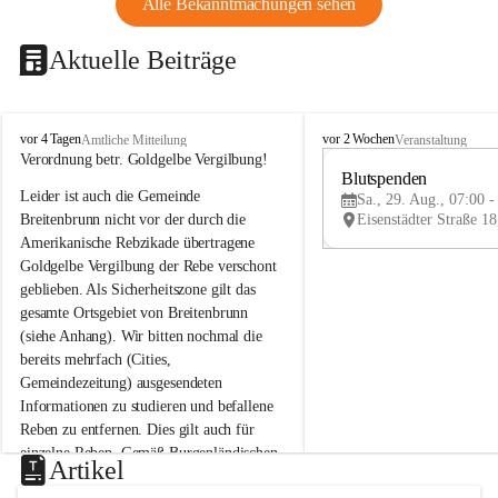
Alle Bekanntmachungen sehen
Aktuelle Beiträge
B
B
vor 4 Tagen
vor 2 Wochen
Amtliche Mitteilung
Veranstaltung
r
r
Verordnung betr. Goldgelbe Vergilbung!
e
e
Blutspenden
Leider ist auch die Gemeinde 
i
i
Sa., 29. Aug., 07:00 -
t
t
Breitenbrunn nicht vor der durch die 
e
e
Amerikanische Rebzikade übertragene 
n
n
Goldgelbe Vergilbung der Rebe verschont 
b
b
geblieben. Als Sicherheitszone gilt das 
r
r
gesamte Ortsgebiet von Breitenbrunn 
u
u
(siehe Anhang). Wir bitten nochmal die 
n
n
n
n
bereits mehrfach (Cities, 
a
a
Gemeindezeitung) ausgesendeten 
m
m
Informationen zu studieren und befallene 
N
N
Reben zu entfernen. Dies gilt auch für 
e
e
einzelne Reben. Gemäß Burgenländischen 
u
u
Artikel
Weinbaugesetz sind nicht gepflegte oder 
s
s