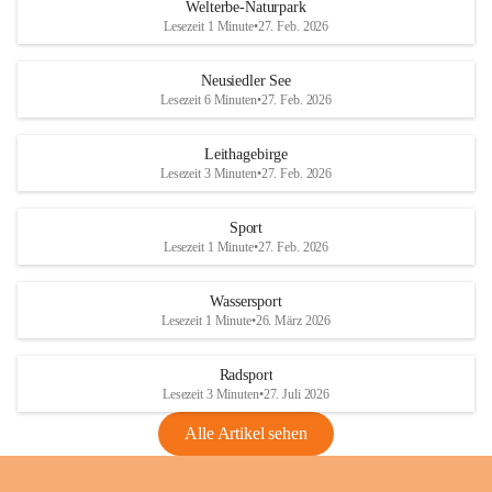
i
i
unzulässige Weingärten zu roden! Bitte 
Welterbe-Naturpark
e
e
helfen wir zusammen um unsere Winzer 
Lesezeit 1 Minute
•
27. Feb. 2026
d
d
vor den prognostizierten Ernteausfällen 
l
l
und den daraus folgenden wirtschaftlichen 
e
e
Neusiedler See
Schäden zu bewahren.
r
r
Lesezeit 6 Minuten
•
27. Feb. 2026
S
S
Verordnungen
e
e
Leithagebirge
04.08.2026
e
e
Lesezeit 3 Minuten
•
27. Feb. 2026
Maßnahmen zur Bekämpfung
der Goldgelben Vergilbung der
Sport
Rebe und der Amerikanischen
Lesezeit 1 Minute
•
27. Feb. 2026
Rebzikade
Anhang VBl. EU Nr. 18
Wassersport
_2026
Lesezeit 1 Minute
•
26. März 2026
1 Seite
•
1,4 MB
Radsport
VBl. EU Nr. 18_2026
Lesezeit 3 Minuten
•
27. Juli 2026
2 Seiten
•
2,1 MB
Alle Artikel sehen